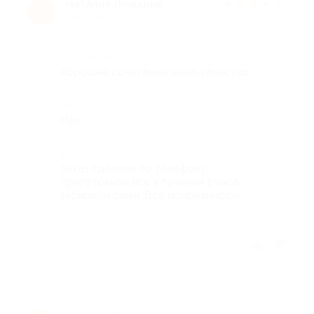
Наталия Ложкина
★
★
★
★
★
Н
9 лет назад
Достоинства
Хорошее сочетание цена-качество.
Недостатки
Нет
Комментарий
Заказ сделала по телефону,
приготовили все в течении 1 часа,
забирали сами. Все понравилось!
Отзыв полезен?