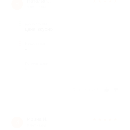
Наталья С.
★
★
★
★
★
Н
9 лет назад
Достоинства
цена, вкусно
Недостатки
-
Комментарий
+
Отзыв полезен?
Ирина И.
★
★
★
★
★
И
9 лет назад