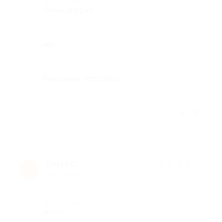
Достоинства
Очень вкусно.
Недостатки
нет
Комментарий
Вежливый персонал
Отзыв полезен?
Ольга С.
★
★
★
★
★
О
9 лет назад
Достоинства
вкусно