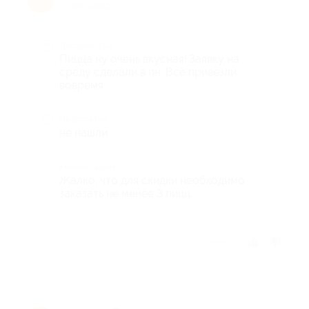
9 лет назад
Достоинства
Пицца ну очень вкусная! Заявку на
среду сделали в пн. Всё привезли
вовремя
Недостатки
не нашли
Комментарий
Жалко, что для скидки необходимо
заказать не менее 3 пицц.
Отзыв полезен?