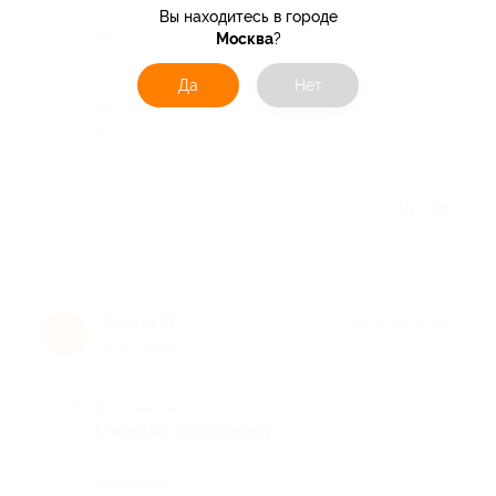
Вы находитесь в городе
Недостатки
Москва
?
-
Да
Нет
Комментарий
-
Отзыв полезен?
Елена И.
★
★
★
★
★
Е
9 лет назад
Достоинства
Очень по домашнему.
Недостатки