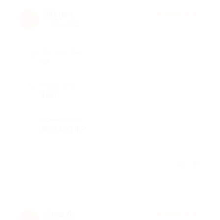
Женя ч.
★
★
★
★
★
Ж
9 лет назад
Достоинства
5+
Недостатки
НЕТ
Комментарий
ВСЁ СУПЕР
Отзыв полезен?
Анна Л.
★
★
★
★
★
А