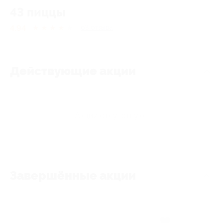
43 пиццы
4.94
★
★
★
★
★
63
отзывa
Действующие акции
Акции отсутствуют
Завершённые акции