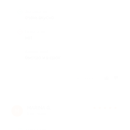
Достоинства
очень вкусно
Недостатки
нет
Комментарий
быстро и в срок
Отзыв полезен?
MARINA G.
★
★
★
★
★
M
9 лет назад