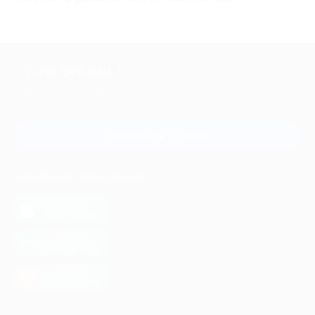
+7 495 649-649-1
Для звонка из Москвы
и регионов России
Связаться с нами
МОБИЛЬНОЕ ПРИЛОЖЕНИЕ
загрузить в
App Store
загрузить в
Google Play
загрузить в
AppGallery