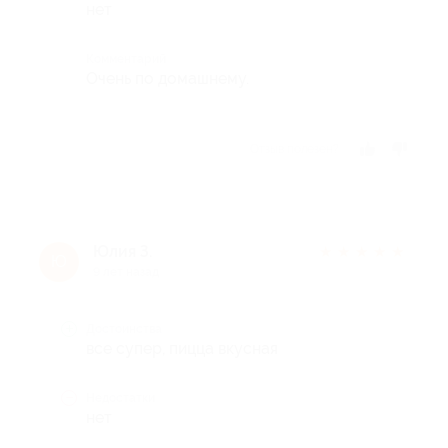
нет
Комментарий
Очень по домашнему.
Отзыв полезен?
Юлия З.
★
★
★
★
★
Ю
9 лет назад
Достоинства
все супер, пицца вкусная
Недостатки
нет