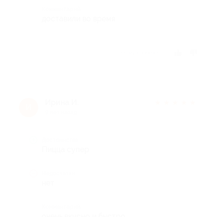
Комментарий
доставили во время
Отзыв полезен?
Ирина И.
★
★
★
★
★
И
9 лет назад
Достоинства
Пицца супер
Недостатки
нет
Комментарий
очень вкусно и быстро