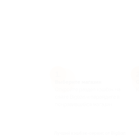
Выберите магазин
С
Откройте раздел кэшбэк на
К
сайте Biglion и перейдите в
понравившийся магазин
Лучший кэшбэк-сервис от Biglion