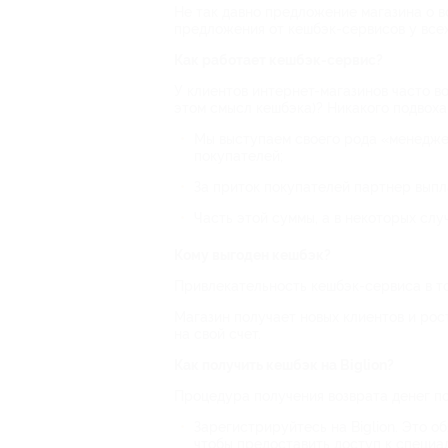
Не так давно предложение магазина о в
предложения от кешбэк-сервисов у всех
Как работает кешбэк-сервис?
У клиентов интернет-магазинов часто во
этом смысл кешбэка)? Никакого подвоха
Мы выступаем своего рода «менедже
покупателей;
За приток покупателей партнер выпл
Часть этой суммы, а в некоторых слу
Кому выгоден кешбэк?
Привлекательность кешбэк-сервиса в то
Магазин получает новых клиентов и рос
на свой счет.
Как получить кешбэк на Biglion?
Процедура получения возврата денег п
Зарегистрируйтесь на Biglion. Это о
чтобы предоставить доступ к специа