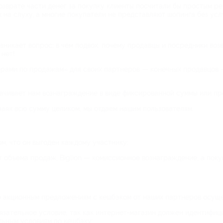
озврате части денег за покупку клиенты посчитали бы простым р
 на слуху, а многие покупатели не представляют шопинга без усл
зникает вопрос: в чем подвох, почему продавцы и посредники воз
 нет!
рами по продажам» для своих партнеров — конечных продавцов —
ачивает нам вознаграждение в виде фиксированной суммы или пр
чаях всю сумму целиком, мы отдаем нашим пользователям.
м, что он выгоден каждому участнику:
т объема продаж, Biglion — комиссионное вознаграждение, а поку
о акционным предложениям с кешбэком от наших партнеров осуще
бязательное условие, так как интернет-магазин должен идентифиц
льным условиям по кешбэку;