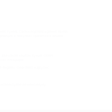
енная сумма. Сроки подтверждения права
ормация о покупках хранится в вашем
 это какой кешбэк лучше. Ответ
угих площадок:
-Видео», Gear Best и других;
и используйте по максимуму