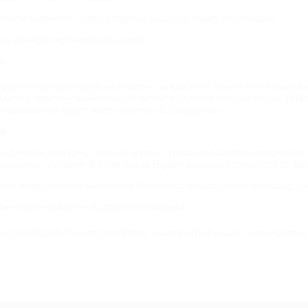
ичном кабинете. Здесь собраны акции от наших партнеров;
ециальной партнерской ссылке;
х.
ердит покупку и право на кешбэк, на ваш счет зачисляется заявл
ичаются, поэтому внимательно читайте условия каждой акции. Инф
 кешбэка они будут иметь статус «В ожидании».
ей
одинаков, поэтому главный вопрос, которым задается покупатель,
«вкусные» условия. В этом плане Biglion выгодно отличается от др
х и зарубежных магазинов Aliexpress, Booking.com, Samsung, «М
ые вы не найдете на других площадках;
ателя Biglion. Регистрируйтесь, участвуйте в акциях партнеров 