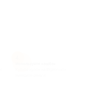
Используйте кэшбэк
ег
Купите купон на Biglion или
выведите деньги