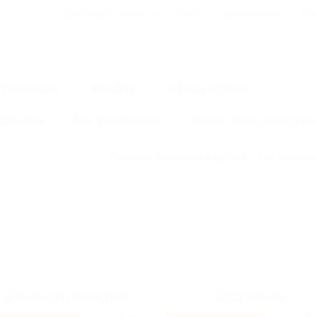
Для Вашего бизнеса
Блог
Франчайзинг
Воп
Промокоды
Кэшбэк
Афиша города
Для дома
Еда
Развлечения
Одежда, обувь, аксессуар
Правила получения кэшбэка
Как работае