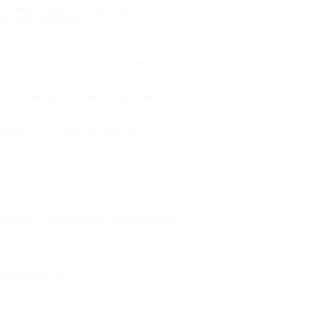
екламным ходом. Сегодня же
уг этих сервисов.
вращают деньги за покупки (именно в
 и приводим в их магазины новых
оцента от стоимости покупки;
патель — бонус в виде реальных денег
ствляется так:
ировать вас как нашего пользователя,