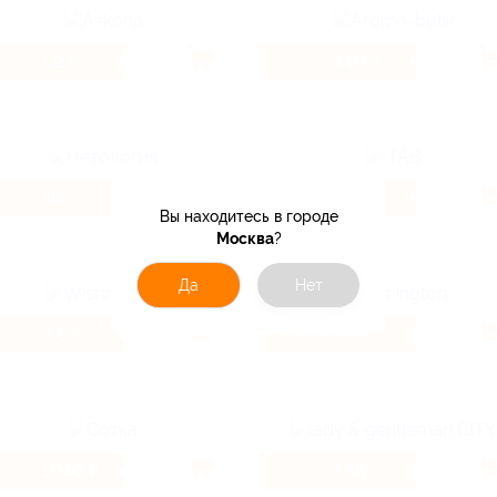
1.2%
3.07%
Кэшбэк
Кэшбэк
4%
3.2%
Кэшбэк
Кэшбэк
Вы находитесь в городе
Москва
?
Да
Нет
9.6%
5.9%
Кэшбэк
Кэшбэк
1040 ₽
7.46%
Кэшбэк
Кэшбэк