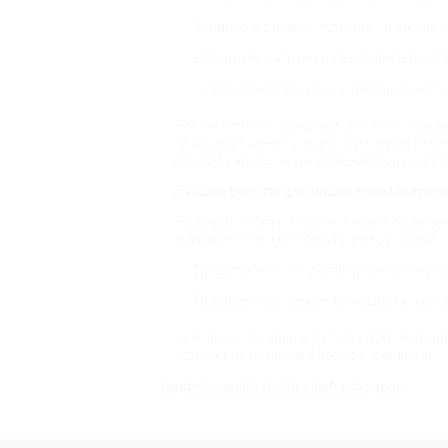
Зайдите в раздел «Кэшбэк» в своем л
Выберите магазин и перейдите по сп
Совершайте покупки и оплачивайте и
После того как интернет-магазин подтв
на возврат денег у всех партнеров отл
личном кабинете: до момента получения
Лучшие бонусы для наших пользовател
Принцип работы кешбэк-сервисов везде 
очевиден: тот, где предлагаются самые 
Предложения от популярных российски
Повышенные проценты кешбэка, котор
Выгодные покупки ждут каждого пользов
возможности нашего кешбэк-сервиса!
Подробные правила кэшбэка здесь