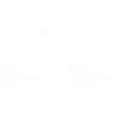
1
2
3
4
делайте покупку
Получите кэшбэк
ак вы обычно это делаете
Мы вернём вам часть ден
от покупки