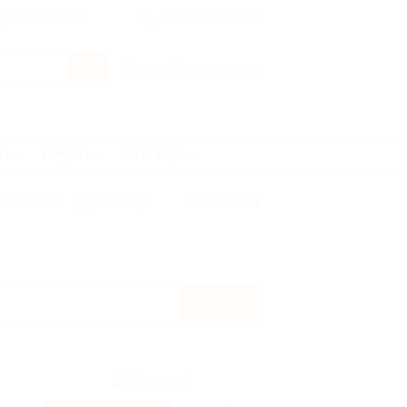
росы и ответы
+7 495 649-649-1
Вход
/
Регистрация
ы
Услуги
Авто
Ещё
т кэшбэк?
По чеку
Мой кэшбэк
Найти