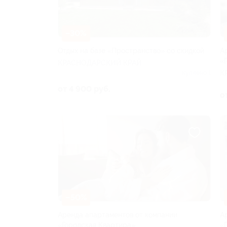
–30%
Отдых на базе «Пространство» со скидкой
А
«
КРАСНОДАРСКИЙ КРАЙ
К
Куплено 1
от 4 900 руб.
о
–50%
Аренда апартаментов от компании
А
«Городская Квартира»
«