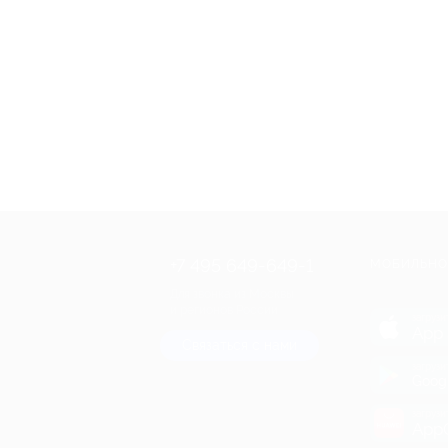
+7 495 649-649-1
МОБИЛЬНО
Для звонка из Москвы
и регионов России
загрузи
App 
Связаться с нами
загрузи
Goog
загрузи
AppG