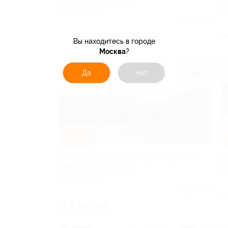
КРАСНОДАР
К
Куплено 2
от 2 295 руб.
о
Вы находитесь в городе
Москва
?
Да
Нет
–30%
Проживание в гостинично-ресторанном
О
комплексе «Версаль»
К
КРАСНОДАР
Куплено 1
о
от 3 360 руб.