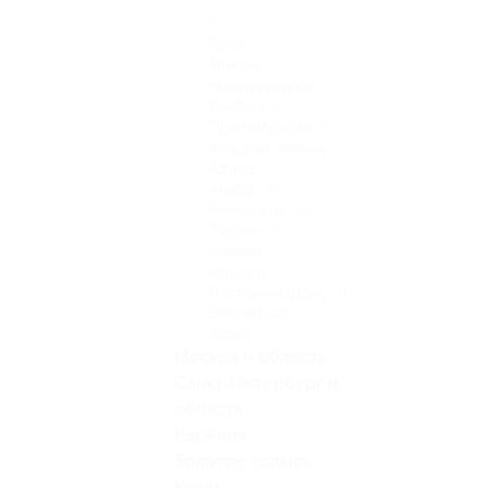
Краснодар
(11)
Сочи
(25)
Темрюк
(1)
Новороссийск
(2)
Домбай
(1)
Приэльбрусье
(2)
Красная поляна
(3)
Адлер
(2)
Анапа
(36)
Геленджик
(13)
Туапсе
(9)
Майкоп
(3)
Нальчик
(2)
Ростов-на-Дону
(1)
Волгоград
(2)
Архыз
(2)
Москва и область
Санкт-Петербург и
область
Карелия
Золотое кольцо
Крым