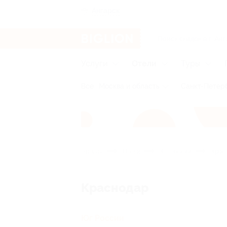
Ангарск
Услуги
Отели
Туры
Все
Москва и область
Санкт-Петерб
Главная
Отели
Юг России
Крас
Краснодар
Юг России