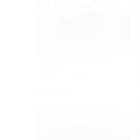
–40%
Отдых в комплексе «Коралл-Family»
П
со скидкой
н
б
КРАСНОДАРСКИЙ КРАЙ
Р
Куплено 10
от 3 000 руб.
о