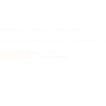
Для Вашего бизнеса
Блог
Франчайзинг
Воп
Промокоды
Кэшбэк
Афиша города
ург и область
Карелия
Золотое кольцо
Юг России
К
Все скидки
- в мобильном приложении!
Скачать сейчас!
нодар