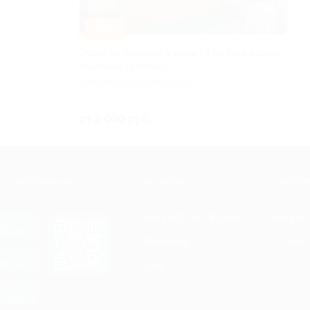
–30%
Отдых на природе у реки Ея на базе отдыха
«Казачий хуторок»
КРАСНОДАРСКИЙ КРАЙ
Куплено 10
от 2 030 руб.
Е ПРИЛОЖЕНИЕ
КОМПАНИЯ
ИНФОР
Как работает Biglion
Вопрос
ть в
Store
Вакансии
Отзывы
ть в
le Play
Блог
ть в
allery