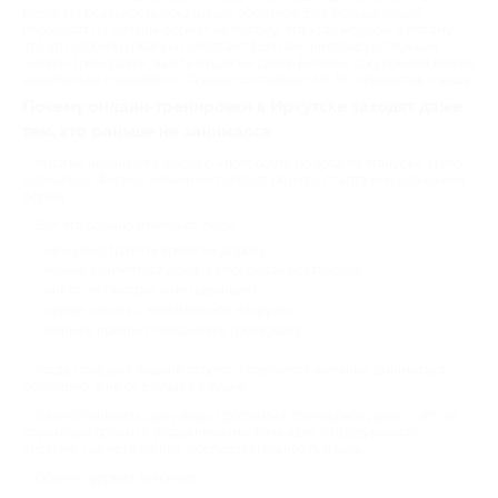
будет. Но реальность показывает обратное. Все больше людей
переходят на онлайн-формат не потому, что «так модно», а потому
что это удобно и реально работает. Если вас интересуют лучшие
онлайн-тренировки, ищите акции на сайте Биглион. С купонами можно
значительно сэкономить! Скидки составляют 40, 50 процентов и выше.
Почему онлайн-тренировки в Иркутске заходят даже
тем, кто раньше не занимался
Многие начинают с мыслью «попробую, но вряд ли втянусь». И это
нормально. Фитнес онлайн не требует резкого старта или идеальной
формы.
Вот что обычно отмечают люди:
не нужно тратить время на дорогу;
можно заниматься дома, в спокойной обстановке;
никто не смотрит и не оценивает;
проще начать с минимальной нагрузки;
меньше причин откладывать тренировку.
Когда исчезает лишний стресс, появляется желание заниматься
регулярно, а не от случая к случаю.
Важно понимать одну вещь: программа тренировок дома — это не
случайные ролики с упражнениями. Речь идет о продуманной
системе, где есть логика, последовательность и цель.
Обычно формат включает: