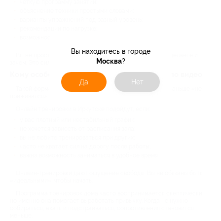
четкую программу занятий;
объяснение техники простыми словами;
варианты упражнений под разный уровень;
рекомендации по нагрузке;
возможность корректировок.
Вы находитесь в городе
Вы не просто повторяете движения, а понимаете, что делаете и
Москва
?
зачем. Это сильно влияет на результат.
Кому особенно подойдут тренировки дома по видео
Да
Нет
Такой формат часто выбирают люди, у которых спорт раньше «не
приживался». И причины у всех разные.
Онлайн тренировки в Иркутске подойдут, если:
у вас плотный или нестабильный график;
не хочется зависеть от расписания зала;
вы не любите тренироваться при других;
часто не хватает сил на дорогу после работы;
важна возможность заниматься в удобное время.
Онлайн-тренировки дают ощущение свободы. Вы не обязаны быть
«идеальными», чтобы начать.
Программа тренировок дома часто воспринимается скептически,
но именно она помогает выработать привычку. Когда не нужно
собираться, ехать и подстраиваться, сопротивления становится
меньше.