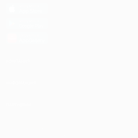
загрузить в
App Store
загрузить в
Google Play
загрузить в
AppGallery
КОМПАНИЯ
ИНФОРМАЦИЯ
ПАРТНЕРАМ
© 2010-2026 BIGLION
Обработка персональных данных