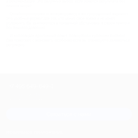
и рекомендации. Это разумный выбор, если хочется результата без
лишних затрат.
Онлайн-тренировки — не компромисс и не «упрощенный вариант».
Это удобный формат для тех, кто ценит свое время и не хочет
усложнять. Вы занимаетесь в привычной обстановке, в своем темпе и
без лишнего давления.
И напоследок практичный совет: пользуйтесь купонами Биглион!
Они помогают сэкономить, особенно если вы планируете заниматься
регулярно.
+7 495 649-649-1
Для звонка из Москвы
и регионов России
Связаться с нами
МОБИЛЬНОЕ ПРИЛОЖЕНИЕ