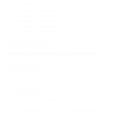
Плюсы очевидны:
тренировка занимает ровно столько времени, сколько нужно;
можно выбрать комфортный темп;
легче соблюдать регулярность;
проще вписать занятия в обычный день;
нет ощущения обязаловки.
Со временем спорт перестает быть отдельным событием и
становится частью жизни.
Чем еще хорош фитнес в Иркутске онлайн?
Одна из главных проблем — это резкий старт и такое же резкое
выгорание. Онлайн-тренировки обычно строятся спокойнее: без
перегруза и давления.
Что это дает:
меньше усталости;
меньше срывов;
понятный процесс без сюрпризов;
ощущение, что вы справляетесь.
Онлайн-тренировки чаще всего стоят дешевле офлайн-занятий. И
это логично: вы не платите за аренду зала, оборудование и лишние
услуги.
При этом вы получаете структурированные тренировки, поддержку