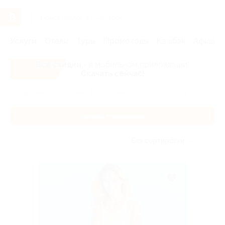
Услуги
Отели
Туры
Промокоды
Кэшбэк
Афиша 
Все скидки
- в мобильном приложении!
Скачать сейчас!
Главная
Услуги
Фитнес
Онлайн тренировки
Онлайн тренировки
Без сортировки