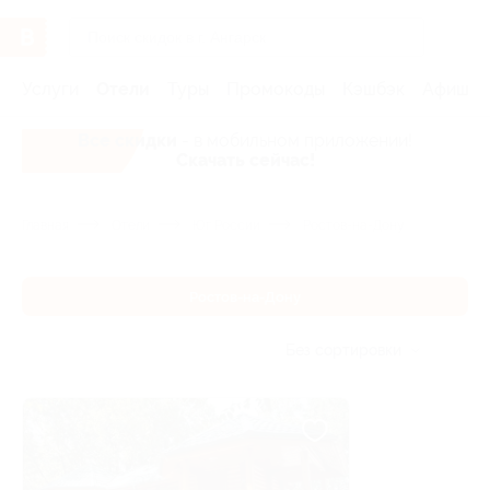
Услуги
Отели
Туры
Промокоды
Кэшбэк
Афиша 
Все скидки
- в мобильном приложении!
Скачать сейчас!
Главная
Отели
Юг России
Ростов-на-Дону
Ростов-на-Дону
Без сортировки