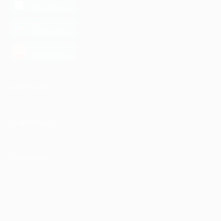
App Store
загрузить в
Google Play
загрузить в
AppGallery
КОМПАНИЯ
ИНФОРМАЦИЯ
ПАРТНЕРАМ
© 2010-2026 BIGLION
Обработка персональных данных
Пользовательское соглашение