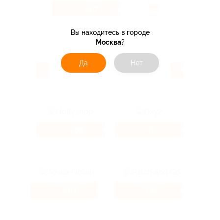
360 ₽
Кэшбэк
Вы находитесь в городе
Москва
?
Да
Нет
5.54%
4.66%
Кэшбэк
Кэшбэк
4.66%
4%
Кэшбэк
Кэшбэк
5.81%
1.6%
Кэшбэк
Кэшбэк