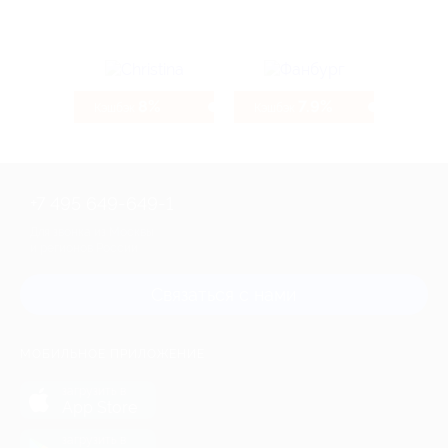
8%
7.9%
Кэшбэк
Кэшбэк
+7 495 649-649-1
Для звонка из Москвы
и регионов России
Связаться с нами
МОБИЛЬНОЕ ПРИЛОЖЕНИЕ
загрузить в
App Store
загрузить в