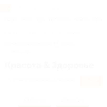
Услуги
Отели
Туры
Промокоды
Кэшбэк
Афиша 
Главная
Кэшбэк
Красота & Здоровье
Правила получения кэшбэка
По чеку
Мой кэшбэк
Красота & Здоровье
Найти