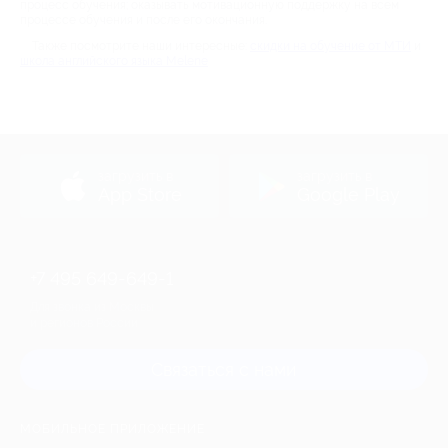
процесс обучения; оказывать мотивационную поддержку на всем
процессе обучения и после его окончания.
Также посмотрите наши интересные:
скидки на обучение от МТИ
и
школа английского языка Melene
загрузить в
загрузить в
App Store
Google Play
+7 495 649-649-1
Для звонка из Москвы
и регионов России
Связаться с нами
МОБИЛЬНОЕ ПРИЛОЖЕНИЕ