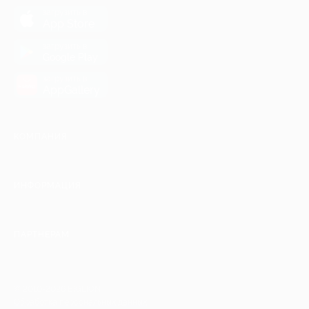
загрузить в
App Store
загрузить в
Google Play
загрузить в
AppGallery
КОМПАНИЯ
ИНФОРМАЦИЯ
ПАРТНЕРАМ
© 2010-2026 BIGLION
Обработка персональных данных