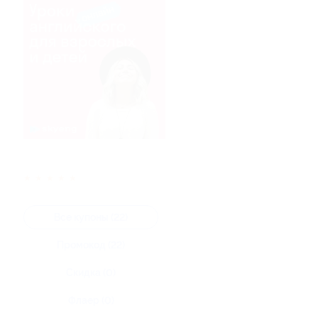
★
★
★
★
★
Все купоны (22)
Промокод (22)
Скидка (0)
Флаер (0)