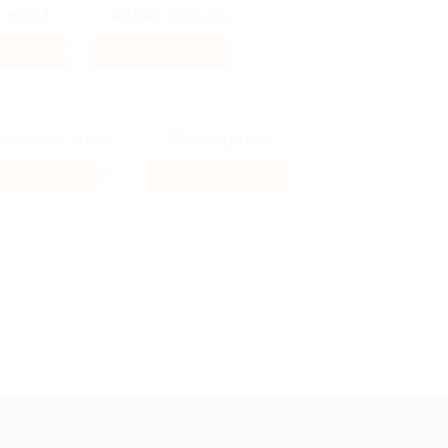
0.85%
7.2%
Кэшбэк
5.6%
1.04%
бэк
Кэшбэк