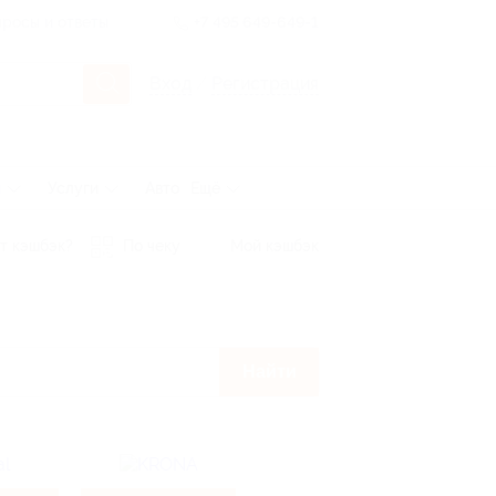
росы и ответы
+7 495 649-649-1
Вход
/
Регистрация
ы
Услуги
Авто
Ещё
т кэшбэк?
По чеку
Мой кэшбэк
Найти