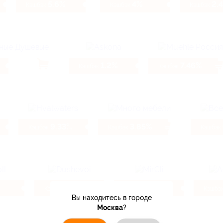
5.6%
4%
2.
Кэшбэк
Кэшбэк
Кэшбэк
1.2%
7.46%
Кэшбэк
Кэшбэк
9.33%
3.85%
Кэшбэк
Кэшбэк
Кэшбэк
4%
4.62%
Кэшбэк
Кэшбэк
Кэшбэ
Вы находитесь в городе
Москва
?