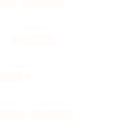
4%
3.69%
Кэшбэк
3.26%
Кэшбэк
0.38%
4.6%
10.4%
к
Кэшбэк