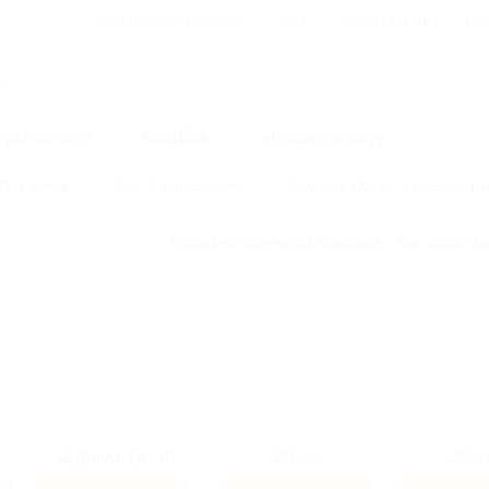
Для Вашего бизнеса
Блог
Франчайзинг
Воп
Промокоды
Кэшбэк
Афиша города
Для дома
Еда
Развлечения
Одежда, обувь, аксессуар
Правила получения кэшбэка
Как работае