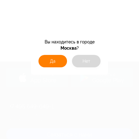
Вы находитесь в городе
Москва
?
Да
Нет
загрузить в
загрузить в
App Store
Google Play
+7 495 649-649-1
Для звонка из Москвы
и регионов России
Связаться с нами