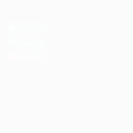
МОБИЛЬНОЕ ПРИЛОЖЕНИЕ
загрузить в
App Store
загрузить в
Google Play
загрузить в
AppGallery
КОМПАНИЯ
ИНФОРМАЦИЯ
ПАРТНЕРАМ