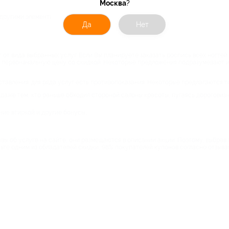
Москва
?
 другими элементами на выбор.
Да
Нет
 от вида выбранных услуг. Если Вы планируете заказать роспись всех ногте
 в первоначальную цену со скидкой. Некоторые предложения подразумевают и 
ставления: для ряда услуг есть противопоказания. Некоторые предлагаются 
даже тем, кто раньше обходил стороной салоны красоты, пугаясь дороговизн
ние втиркой и другие бонусы;
зывы об услуге на сайте, они размещаются в описании акции. Поэтому, выбр
ньте одним из обладателей скидки, 98% покупателей купонов согласно отзыв