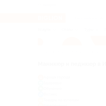
Ангарск
Услуги
Отели
Туры
Главная
Услуги
Красота
Маникю
Маникюр и педикюр в И
Афиша города
Здоровье
Обучение
Фитнес
Товары по купонам
Развлечения