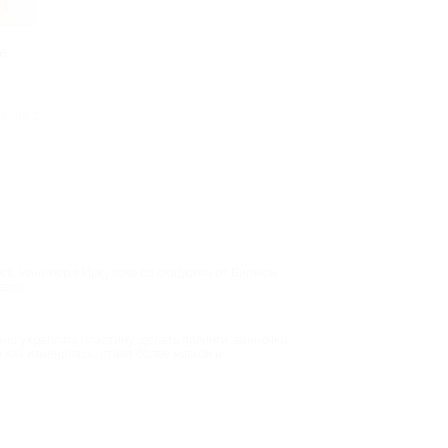
е
лено 2
тся, маникюр в Иркутске со скидками от Биглион
евле.
но укреплять пластину, делать пилинги, ванночки
 как изменилась, стала более мягкой и