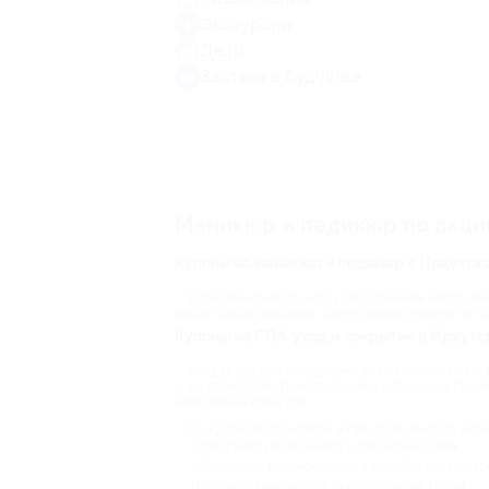
Экскурсии
Дети
Загляни в будущее
Маникюр и педикюр по акци
Купоны на маникюр и педикюр в Иркутске
Если Вам кажется, что у Вас слишком часто ло
решит Ваши проблемы. Вы несколько недель не бу
Купоны на СПА-уход и покрытие в Иркутс
Уход за руками и ступнями не начинается и не
и восстанавливать ногти после снятия лака. Посл
эластичной кожа рук.
По купонам от Биглион в Иркутске Вы получите 
Классический маникюр и покрытие лаком;
Педикюр с дезинфекцией и обработкой ног кр
Наращивание ногтей либо покрытие гелем;