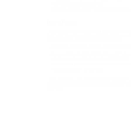
СПА-комплекс для рук или ног;
Роспись ногтей, декор стразами, блестками и
Цены и бонусы
Цены на маникюр и педикюр в Иркутске зависят
будьте готовы к тому, что они не будут включены
информация об этом есть в описании акций.
На странице об акции изучите и условия предо
Цены у компаний-партнеров Биглион доступны 
Скидки на маникюр и педикюр - от 50 до 75%;
Бесплатный декор нескольких ногтей, украше
Стоимость услуг - от 120 руб.
Пользователи купонов от Biglion оставляют от
других клиентов салона и поделитесь своим. Ста
услугами.