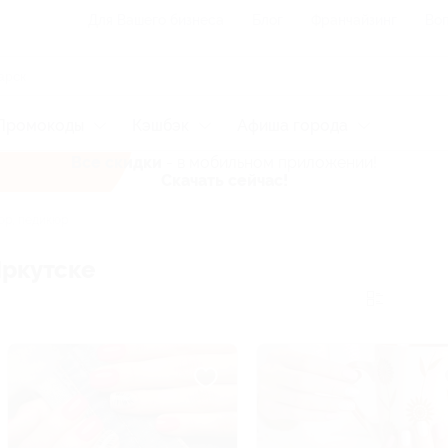
Для Вашего бизнеса
Блог
Франчайзинг
Воп
Промокоды
Кэшбэк
Афиша города
Все скидки
- в мобильном приложении!
Скачать сейчас!
р, педикюр
ркутске