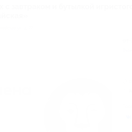
 с завтраком и бутылкой игристого
айская»
айская ул., д. 77
от 
Экон
9
А
Поде