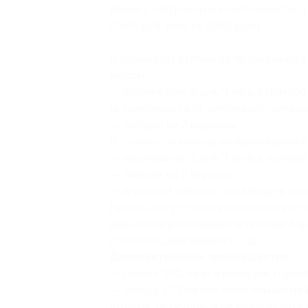
двоих с завтраком и комплиментом от
(2475 руб. вместо 4950 руб.)
В стоимость купона на проживание 
входит:
— проживание 2 дня/1 ночь в номере
(в зависимости от купленного купона
— завтрак на 2 персоны.
В стоимость купона на проживание в
— проживание 2 дня/1 ночь в номере
— завтрак на 2 персоны;
— игристый напиток при заезде в ном
Купоны могут суммироваться из расч
вам нужно размещение в течение 3 д
согласно дням недели и т. д.).
Дополнительные преимущества:
— скидка 30% на всё меню ресторана
— скидка 10% на все алкогольные нап
Количество купонов на каждую дату 