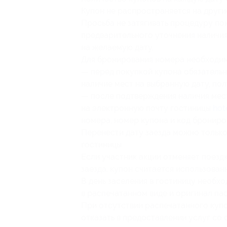
Купон не распространяется на други
Просьба не затягивать процедуру по
предварительного уточнения наличи
на желаемую дату.
Для бронирования номера необходим
— перед покупкой купона обязательн
наличие мест на выбранную дату, по
— после подтверждения наличия мест
на электронную почту гостиницы
hot
номера, номер купона и код брониро
Перенести дату заезда можно только
гостиницы.
Если участник акции отменяет поезд
заезда, купон считается использован
В день заселения в гостиницу необх
в распечатанном виде и оригинал па
При отсутствии распечатанного купо
отказать в предоставлении услуг со 