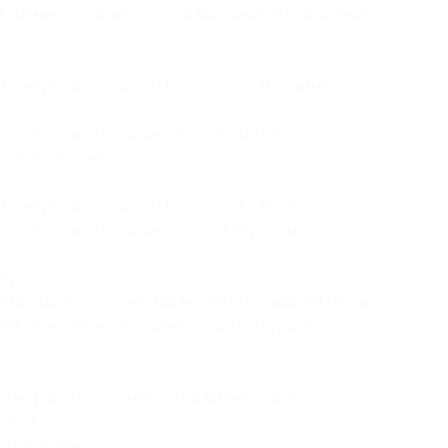
 администрации (заезд в выходные и праздники)
в номере категории «Полулюкс 2» и «Бизнес»
 категории «Полулюкс 2» или «Бизнес»
) на 2 персоны;
 номере категории «Полулюкс 1» входит:
 категории «Полулюкс 1» на 2 персоны;
ер.
ета общего количества ночей проживания (если
ней/2 ночей, необходимо купить 2 купона
 (не распространяется на бизнес-ланч);
итки.
ограничено.