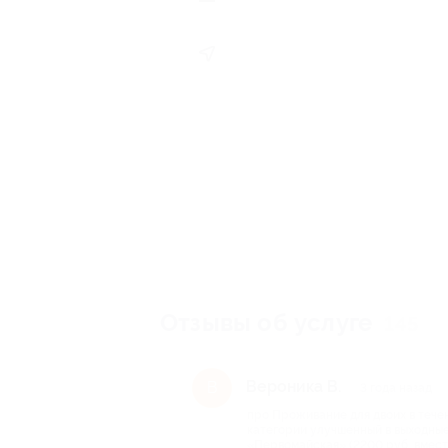
Отзывы об услуге
145
Вероника В.
В
3 года назад
про Проживание для двоих в тече
категории улучшенный в выходные
«Первомайская» (2200 руб. вмест