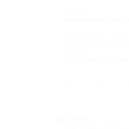
Достоинства
Персонал доброжелательный 
Недостатки
В 4 утра разбудили грохот дв
Комментарий
Рядом магазин пятерочка и к
Был ли о
Максим Т.
М
6 лет назад
про Проживание в течение 2 дней