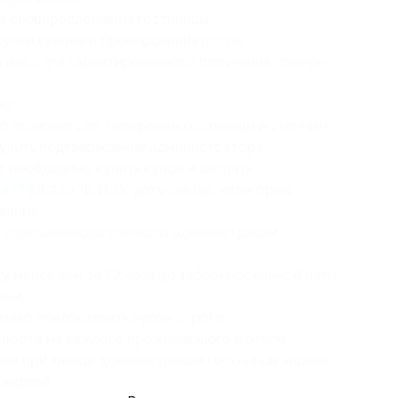
е спецпредложения гостиницы.
купки купона и бронирования после
я мест для гарантированного получения номера
о:
о позвонить по телефонам гостиницы и уточнить
лучить подтверждение администратора;
 необходимо купить купон и выслать
el77@list.ru
: Ф. И. О., дату заезда, категорию
вания.
 с письменного согласия администрации
ку менее чем за 72 часа до забронированной даты
ным.
одимо предоставить купон строго
спорта на каждого проживающего в отеле.
на при заезде администрация гостиницы вправе
скидкой.