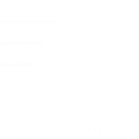
очень чисто в номере.
ерей крики летей .
расное белое.
тзыв полезен для вас?
★
★
★
★
★
/1 ночи в выходные и праздничные дни в