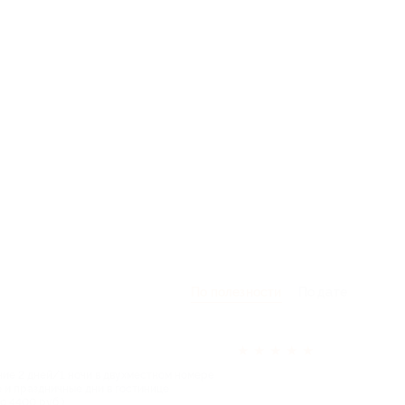
По полезности
По дате
★
★
★
★
★
ние 2 дней/1 ночи в двухместном номере
 и праздничные дни в гостинице
о 4400 руб.)