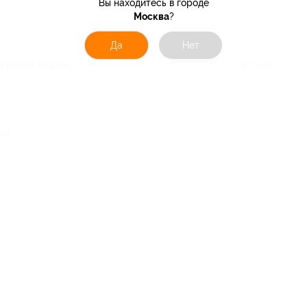
Вы находитесь в городе
Москва
?
Да
Нет
на сайт партнера
Юридическая информация о партнёре
ая
4-