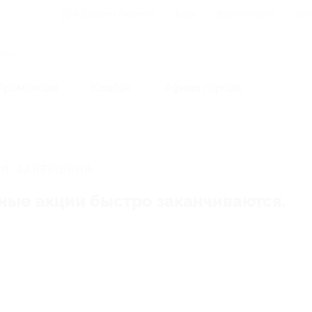
Для Вашего бизнеса
Блог
Франчайзинг
Воп
Промокоды
Кэшбэк
Афиша города
И, ЗАВЕРШЕНА.
ные акции быстро заканчиваются.