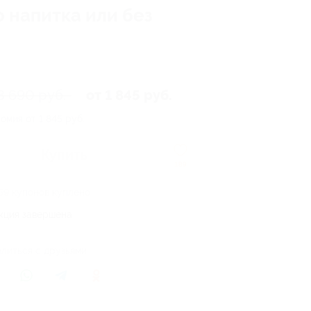
 напитка или без
3 690 руб.
от 1 845 руб.
омия от 1 845 руб.
Купить
189
59 купонов куплено
кция завершена
литься с друзьями