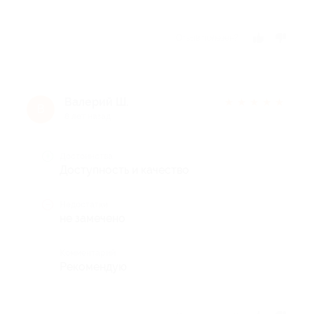
Отзыв полезен?
Валерий Ш.
★
★
★
★
★
В
8 лет назад
Достоинства
Доступность и качество
Недостатки
не замечено
Комментарий
Рекомендую