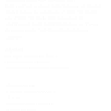
получения номера на желаемую дату.
Если участник акции не предупреждает об отмене
своего визита по телефонам: +7 (495) 792-98-50
или +7(495) 792-99-13 либо письменно по
электронной почте:
bron@hotelbeta.ru
за 72 часа
до заезда, купон считается использованным.
Свернуть
Адресa
Все акции
«Измайлово» Бета 3*
Перейти на сайт партнера
Юридическая информация о партнёре
Партизанская
г. Москва, Измайловское ш., д.
71, к. 2б
круглосуточно и ежедневно,
с 09:00 до 21:00