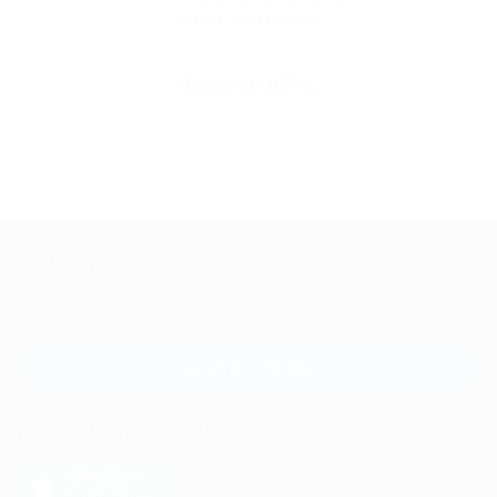
Горячая линия Биглиона
Перейти в FAQ
+7 495 649-649-1
Для звонка из Москвы
и регионов России
Связаться с нами
МОБИЛЬНОЕ ПРИЛОЖЕНИЕ
загрузить в
App Store