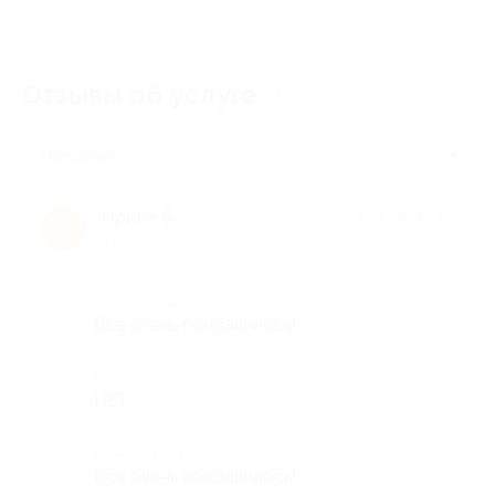
Отзывы об услуге
70
Полезные
Ирина Б.
★
★
★
★
★
И
8 лет назад
Достоинства
Все очень понравилось!
Недостатки
НЕТ.
Комментарий
Все очень понравилось!