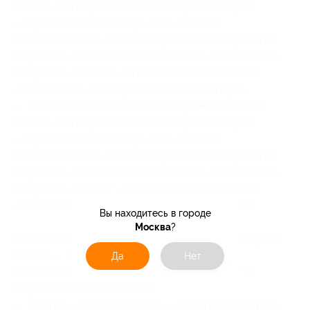
одного или двух человек в номере категории
«Двухкомнатный номер» или «Делюкс
однокомнатный» с одной двухспальной кроватью
в будни до 23.06.2016 и с 01.09.2016 до 11.09.2016
в корпусе «Бета 3*» в гостиничном комплексе
«Измайлово» (3900 руб. вместо 6500 руб.)
— Скидка 40% на 3 дня/2 ночи проживания для
одного или двух человек в номере категории
«Двухкомнатный номер» или «Делюкс
однокомнатный» с одной двухспальной кроватью
в будни до 23.06.2016 и с 01.09.2016 до 11.09.2016
в корпусе «Бета 3*» в гостиничном комплексе
«Измайлово» (7800 руб. вместо 13 000 руб.)
Вы находитесь в городе
Москва
?
Расчетное время заезда — 14:00, расчетное время
выезда — 12:00.
Да
Нет
Возможен заказ питания за доплату на месте
(взрослые/дети до 12 лет):
— завтрак «Шведский стол» — 580 руб./400 руб.,