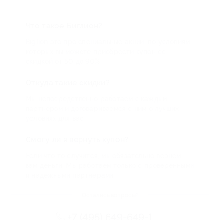
Что такое Биглион?
Biglion это про специальные акции, по условиям
которых вы можете приобрести купон со
скидкой от 50 до 90%
Откуда такие скидки?
Мы непосредственно работаем с каждым
партнером и договариваемся с ним о лучших
условиях для вас
Смогу ли я вернуть купон?
Если что-то случится, мы обязательно вернем
вам деньги. Мы работаем только с проверенными
и надежными партнерами
Остались вопросы?
+7 (495) 649-649-1