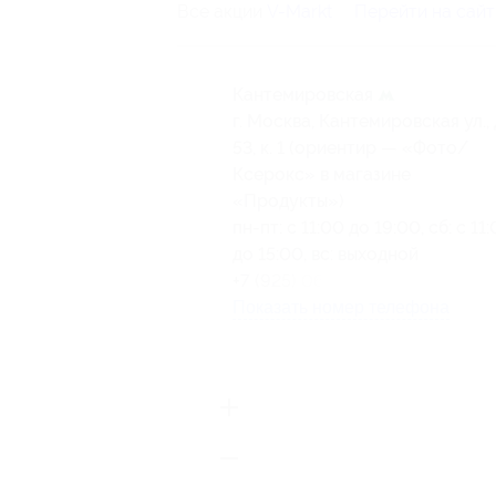
Все акции
V-Markt
Перейти на сайт
Кантемировская
г. Москва, Кантемировская ул., 
53, к. 1 (ориентир — «Фото/
Ксерокс» в магазине
«Продукты»)
пн-пт: c 11:00 до 19:00, сб: с 11
до 15:00, вс: выходной
+7 (925) 064-71-23
Показать номер телефона