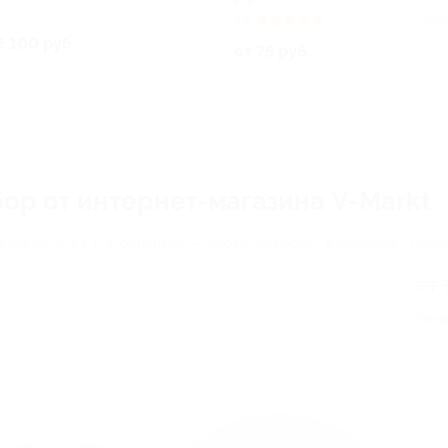
РФ
4.8
(3)
Купле
2 100 руб.
от 75 руб.
бор от интернет-магазина V-Markt
ская ул., д. 53, к. 1 (ориентир — «Фото/Ксерокс» в магазине «Про
от 
Экон
2