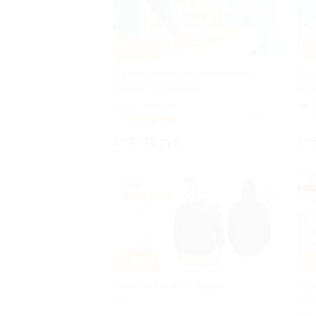
–42%
–
Изготовление ортопедических
Шар
стелек со скидкой
из 
Бутырская
5.0
(4)
Куплено 16
5.0
от 3 712 руб.
от 
–30%
–
Фирменный мерч Biglion
Сер
руч
РФ