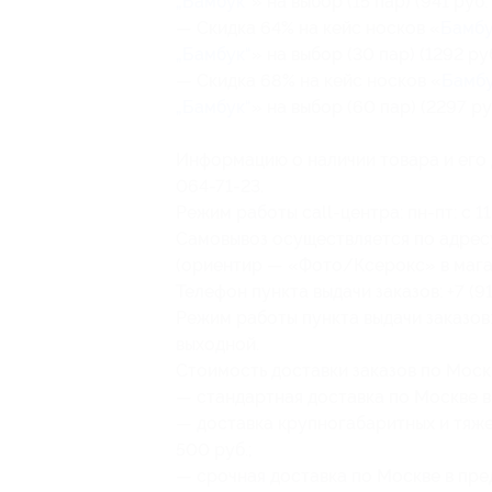
„Бамбук“
» на выбор (15 пар) (941 руб
— Скидка 64% на кейс носков «
Бамб
„Бамбук“
» на выбор (30 пар) (1292 ру
— Скидка 68% на кейс носков «
Бамб
„Бамбук“
» на выбор (60 пар) (2297 ру
Информацию о наличии товара и его 
064-71-23.
Режим работы call-центра: пн-пт: c 11:
Самовывоз осуществляется по адресу: г
(ориентир — «Фото/Ксерокс» в мага
Телефон пункта выдачи заказов: +7 (9
Режим работы пункта выдачи заказов: пн
выходной.
Стоимость доставки заказов по Моск
— стандартная доставка по Москве в
— доставка крупногабаритных и тяж
500 руб.;
— срочная доставка по Москве в пре