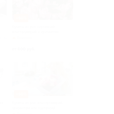
–50%
Букеты из роз, гортензий,
альстромерий и хризантем
Рижская
но 89
от 600 руб.
–50%
ах
Букеты из роз, альстромерий,
хризантем или гортензий