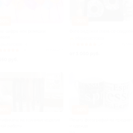
50%
–30%
ы, цифры или ромашки
Фото радужки глаза со скидкой
шаров
Марксистская
Крылатское
5.0
(14)
Купле
+1
(13)
Куплено 6
от 1 050 руб.
550 руб.
30%
–50%
тификаты на кожаные изделия
Печать фотографий на предмет
ной работы
и одежде