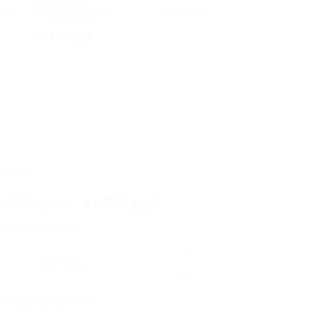
Рижская
но 13
5.0
(11)
Куплено 10
от 500 руб.
дукты»)
1 510 руб.
от 755 руб.
омия от 755 руб.
Купить
131
25 купонов куплено