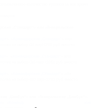
ограниченное количество купонов за все время
товаров:
рские „Стандарт“» или «Генеральские
арт
», «
Командирские „Стандарт“
» или
лопка на выбор (15 пар) (755 руб. вместо
арт
», «
Командирские „Стандарт“
» или
лопка на выбор (30 пар) (1051 руб. вместо
арт
», «
Командирские „Стандарт“
» или
лопка на выбор (60 пар) (1783 руб. вместо
кие „Бамбук“» или «Генеральские „Бамбук“»:
к
», «
Командирские „Бамбук“
» или «
Генеральские