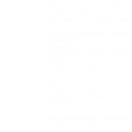
Один человек может использовать не
проведения акции.
Купон действует на следующие виды 
Кейс носков «Стандарт», «Команди
„Стандарт“»:
— Скидка 50% на кейс носков «
Станд
«
Генеральские „Стандарт“
» из 100% х
1510 руб.)
— Скидка 52% на кейс носков «
Станд
«
Генеральские „Стандарт“
» из 100% х
2190 руб.)
— Скидка 59% на кейс носков «
Станд
«
Генеральские „Стандарт“
» из 100% х
4350 руб.)
Кейс носков «Бамбук», «Командирс
— Скидка 57% на кейс носков «
Бамбу