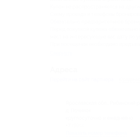
Купон не распространяется на други
Схему проезда и телефоны брониро
Обязательно предварительное брони
Перед покупкой купона обязательно 
мест на интересующую вас дату по у
При посещении необходимо предъяви
Свернуть
Адресa
Перейти на сайт партнера
Юридичес
Ярославская обл., Рыбинский р
д. Починок
круглосуточно и ежедневно
+7 (920) 113-99-99
Показать номер телефона