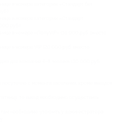
нице в номере категории «Стандарт без
уб.)
инице в номере категории «Стандарт
000 руб.)
нице в номере «ПолуVIP» (16 000 руб. вместо
нице в номере VIP (20 000 руб. вместо
дже для компании 6-8 человек (30 000 руб.
 посуточно с момента заселения, кроме выездов
пятницу, то выезд необходимо осуществить
там необходимо уточнить у администратора
у.