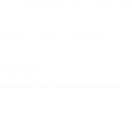
Для Вашего бизнеса
Блог
Франчайзинг
Воп
Промокоды
Кэшбэк
Афиша города
рославль
И, ЗАВЕРШЕНА.
ные акции быстро заканчиваются.