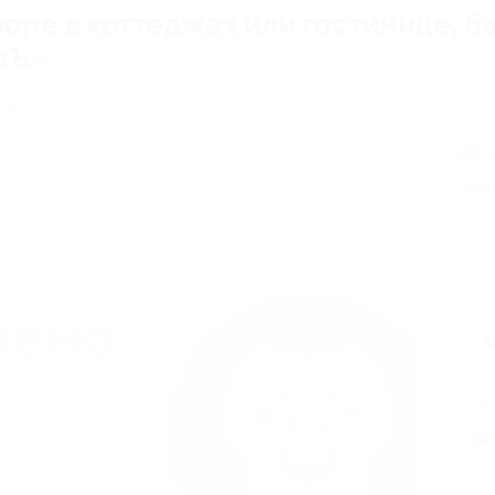
оре в коттеджах или гостинице, ба
ишЪ»
ок
от 
Экон
5
А
Поде