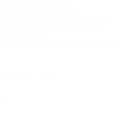
е спецпредложения базы отдыха.
вания можно посмотреть на
сайте
.
рование номеров с сообщением номера купона.
предварительно уточнить наличие свободных
казанному телефону.
ть распечатанный купон с номером и пин-кодом.
кая информация о партнёре
-н,