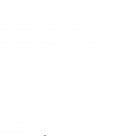
нице в номере категории «Стандарт без
б.)
инице в номере категории «Стандарт
0 руб.)
нице в номере «ПолуVIP» (8000 руб. вместо
нице в номере VIP (10 000 руб. вместо
дже для компании 6-8 человек (15 000 руб.
к):
инице эконом-класса в трехместном номере
инице эконом-класса в трехместном номере
0 руб. вместо 9000 руб.)
 в двухместном номере (6000 руб. вместо