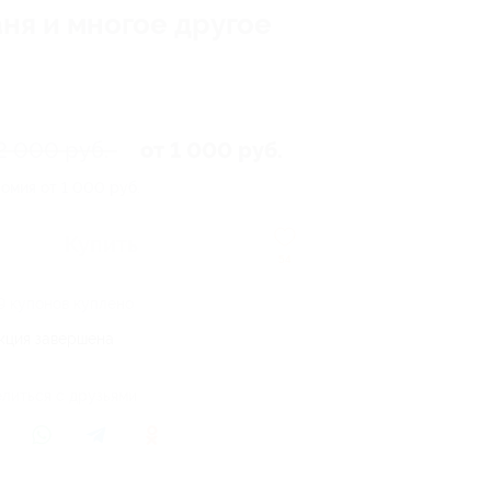
ня и многое другое
2 000 руб.
от 1 000 руб.
омия от 1 000 руб.
Купить
54
9 купонов куплено
кция завершена
литься с друзьями