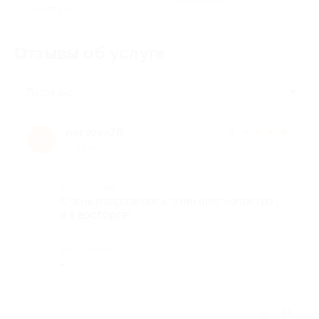
Показать номер телефона
Отзывы об услуге
52
Полезные
nersova78
★
★
★
★
★
n
1 год назад
Достоинства
Очень понравилось, отличное качество ,
я в восторге!
Недостатки
-
Отзыв полезен?