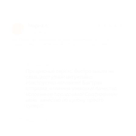
Мария А.
★
★
★
★
★
М
1 год назад
про Печать фотоколлажа на холсте размером 30×30 см
(квадратный) от компании «ФотоПорт» (1005 руб. вместо 2010
руб.)
Достоинства
Прекрасный сервис, быстро вышли на
связь, доступный интуитивно
конструктор коллажей! Быстрая
отправка, отличная упаковка! Качество
исполнения порадовало! Соотношение
цена- качество по купону просто
супер!!!
Недостатки
-