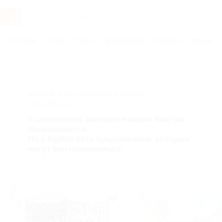
Услуги
Отели
Туры
Промокоды
Кэшбэк
Афиша 
Главная
Услуги
Товары по купонам
Сувенирная продукц
АКЦИЯ, КОТОРУЮ ВЫ ИСКАЛИ,
ЗАВЕРШЕНА.
К сожалению, выгодные акции быстро
заканчиваются.
Но у Biglion есть предложения, которые
могут вам понравиться!