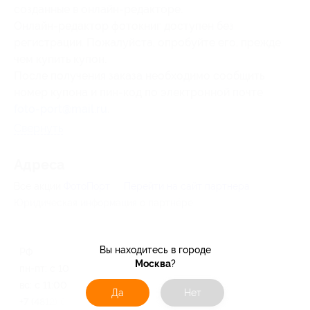
созданные в онлайн-редакторе.
Онлайн-редактор фотокниг доступен без
регистрации. Пожалуйста, опробуйте его, прежде
чем купить купон.
После получения заказа необходимо сообщить
номер купона и пин-код по электронной почте
foto-port@mail.ru
.
Свернуть
Адресa
Все акции
ФотоПорт
Перейти на сайт партнера
Юридическая информация о партнёре
Вы находитесь в городе
РФ
Москва
?
пн-пт: с 10:00 до 19:00, сб-
вс: с 11:00 до 18:00
Да
Нет
+7 (4812) 679-679