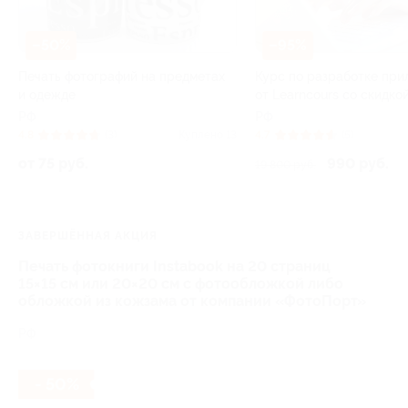
–50%
–95%
Печать фотографий на предметах
Курс по разработке пр
и одежде
от Learncours со скидко
РФ
РФ
4.8
(3)
Куплено 13
4.7
(5)
от 75 руб.
990 руб.
19 800 руб.
ЗАВЕРШЁННАЯ АКЦИЯ
Печать фотокниги Instabook на 20 страниц
15×15 см или 20×20 см с фотообложкой либо
обложкой из кожзама от компании «ФотоПорт»
РФ
- 50%