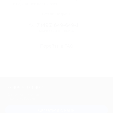
и надежными партнерами
Остались вопросы?
+7 (495) 649-649-1
Горячая линия Биглиона
Перейти в FAQ
+7 495 649-649-1
Для звонка из Москвы
и регионов России
Связаться с нами