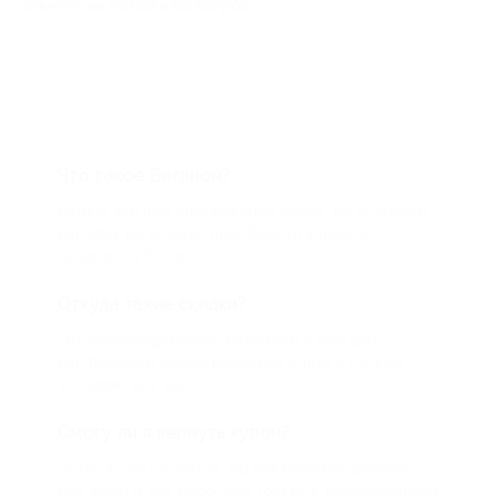
ответит на любой ваш вопрос
Что такое Биглион?
Biglion это про специальные акции, по условиям
которых вы можете приобрести купон со
скидкой от 50 до 90%
Откуда такие скидки?
Мы непосредственно работаем с каждым
партнером и договариваемся с ним о лучших
условиях для вас
Смогу ли я вернуть купон?
Если что-то случится, мы обязательно вернем
вам деньги. Мы работаем только с проверенными