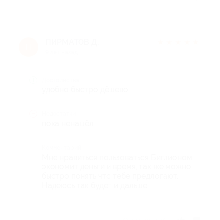
ПИРМАТОВ Д.
★
★
★
★
★
П
9 лет назад
Достоинства
удобно быстро дёшево
Недостатки
пока ненашёл
Комментарий
Мне нравиться пользоваться Биглионом
экономит деньги и время, так же можно
быстро понять что тебе предлогают.
Надеюсь так будет и дальше
Отзыв полезен?