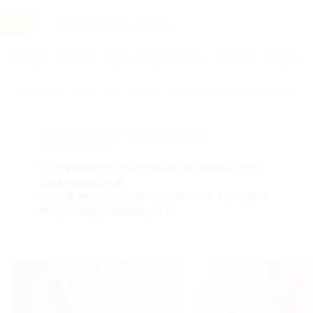
Услуги
Отели
Туры
Промокоды
Кэшбэк
Афиша 
Главная
Услуги
Товары по купонам
Бытовая техника и э
АКЦИЯ, КОТОРУЮ ВЫ ИСКАЛИ,
ЗАВЕРШЕНА.
К сожалению, выгодные акции быстро
заканчиваются.
Но у Biglion есть предложения, которые
могут вам понравиться!