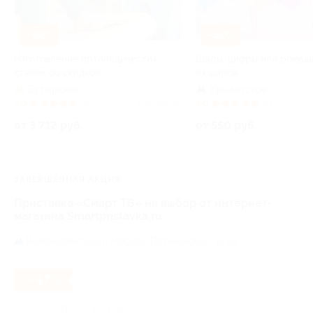
–42%
–50%
Изготовление ортопедических
Шары, цифры или ромаш
стелек со скидкой
из шаров
Бутырская
Крылатское
+1
5.0
(4)
Куплено 16
5.0
(13)
от 3 712 руб.
от 550 руб.
ЗАВЕРШЁННАЯ АКЦИЯ
Приставка «Смарт ТВ» на выбор от интернет-
магазина Smartpristavka.ru
Волоколамская,
г. Москва, Пятницкое ш., д. 18
- 47%