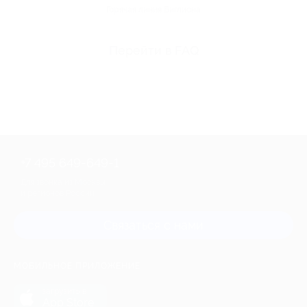
Горячая линия Биглиона
Перейти в FAQ
+7 495 649-649-1
Для звонка из Москвы
и регионов России
Связаться с нами
МОБИЛЬНОЕ ПРИЛОЖЕНИЕ
загрузить в
App Store