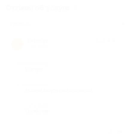
Отзывы об услуге
3
Полезные
Ketchup
★
★
★
★
★
K
9 лет назад
Достоинства
Быстро.
Недостатки
Можно запутаться с оплатой.
Комментарий
Необычно.
Отзыв полезен?