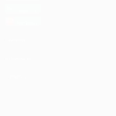
загрузить в
Google Play
загрузить в
AppGallery
КОМПАНИЯ
ИНФОРМАЦИЯ
ПАРТНЕРАМ
© 2010-2026 BIGLION
Обработка персональных данных
Пользовательское соглашение
Публичная оферта