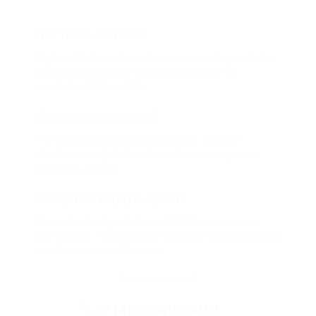
Что такое Биглион?
Biglion это про специальные акции, по условиям
которых вы можете приобрести купон со
скидкой от 50 до 90%
Откуда такие скидки?
Мы непосредственно работаем с каждым
партнером и договариваемся с ним о лучших
условиях для вас
Смогу ли я вернуть купон?
Если что-то случится, мы обязательно вернем
вам деньги. Мы работаем только с проверенными
и надежными партнерами
Остались вопросы?
+7 (495) 649-649-1