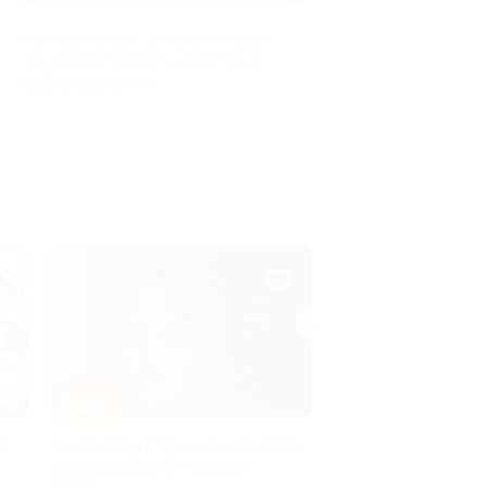
Мы всегда рады помочь: служба
поддержки Биглиона ответит на
любой ваш вопрос
–50%
–68%
тика
Онлайн-доступ к курсу
Курс Adobe Illustra
по массажу, самомассажу
Photoshop со скид