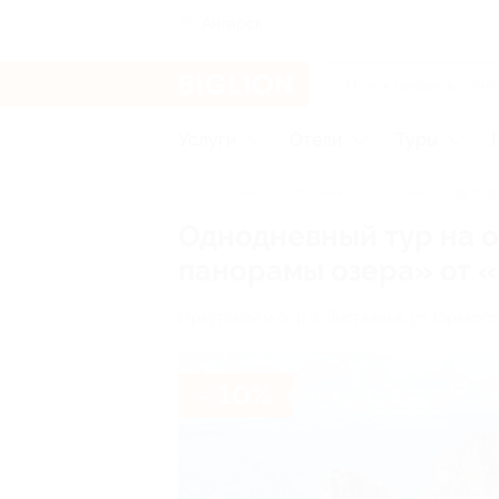
Ангарск
Услуги
Отели
Туры
Главная
Услуги
Promo
Будь пер
Однодневный тур на о
панорамы озера» от «
Иркутский м.о., р.п. Листвянка, ул. Горького
- 10%