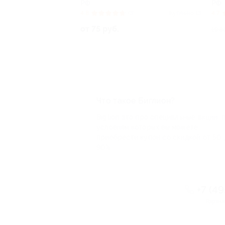
РФ
Р
(3)
Куплено 13
4.7
(5)
Куплено 4
5.
от
990 руб.
19 800 руб.
Что такое Биглион?
Biglion это про специальные акции, 
условиям которых вы можете
приобрести купон со скидкой от 50 
90%
+7 (4
Горяча