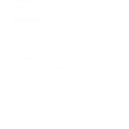
от Зиньковской Екатерины
РФ
РФ
4.7
(5)
от 992 руб.
от 225 руб.
огу ли я вернуть купон?
и что-то случится, мы обязательно
рнем вам деньги. Мы работаем
лько с проверенными и надежными
ртнерами
ты»