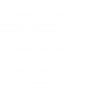
026 группы отправляются на экскурсию ежедневно
);
Р
з р.п. Листвянка) или в 07:00 (выезд из г.
угие спецпредложения компании;
нирование тура с сообщением номера купона
ур на остров Ольхон «
Сакральное сердце
».
льхон — Иркутск/Листвянка);
ирский чай» (полноценный обед) на маршруте;