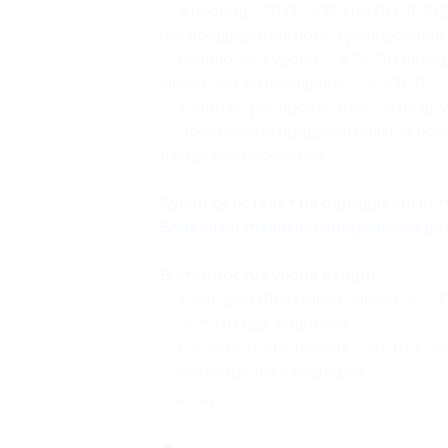
— в период с 01.05.2026 по 01.08.2
(по предварительному бронированию
— начало экскурсии — в 06:00 (выезд и
Иркутска), возвращение — в 20:00;
— купон не распространяется на др
— обязательно предварительное бро
и кода бронирования.
Купон действует на однодневный т
Байкала и главные панорамы озера
В стоимость купона входит:
— трансфер (Листвянка/Иркутск — О
— услуги гида-водителя;
— горячая «Байкальская уха» и «Сиб
— регистрация в нацпарке.
Свернуть