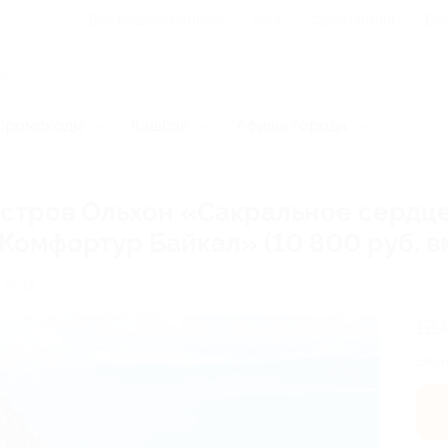
Для Вашего бизнеса
Блог
Франчайзинг
Воп
Промокоды
Кэшбэк
Афиша города
вым
стров Ольхон «Сакральное сердце
Комфортур Байкал» (10 800 руб. вм
, 101а
12
Эко