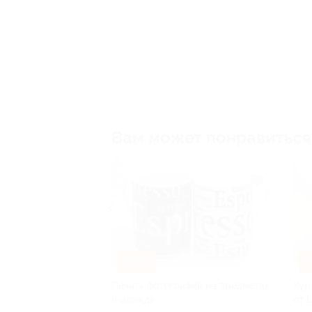
Вам может понравиться
–95%
графий на предметах
Курс по разработке приложений
Со
от Learncours со скидкой
ве