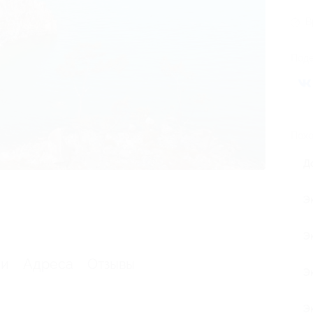
В
Поде
Похо
Д
Э
Э
ии
Адреса
Отзывы
Э
Э