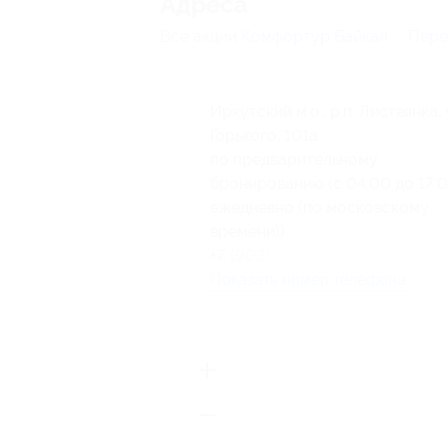
Адресa
Все акции
Комфортур Байкал
Пере
Иркутский м.о., р.п. Листвянка, 
Горького, 101а
по предварительному
бронированию (с 04:00 до 17:
ежедневно (по московскому
времени))
+7 (902) 519-30-93
Показать номер телефона