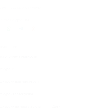
ремя продаж ограничено!
литься с друзьями
жие акции
остопримечательности
кскурсии
кскурсии для мини-групп
кскурсия автобусная
кскурсии по местам силы
Дети