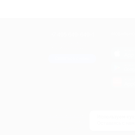
+7 495 649-649-1
МОБИЛЬНО
Для звонка из Москвы
и регионов России
загрузи
App 
Связаться с нами
загрузи
Goog
загрузи
AppG
© 2010-2026 BIGLION
Обработка персональных данных
Используем кук
Пользовательское соглашение
Оставаясь с нам
Публичная оферта