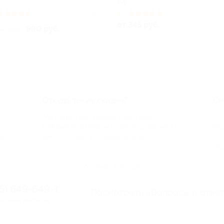
Зоткиной
Ф
РФ
0
(7)
4.9
(14)
 345 руб.
от 300 руб.
Откуда такие скидки?
См
по
Мы непосредственно работаем с
Есл
каждым партнером и договариваемся с
ве
до
ним о лучших условиях для вас
то
па
Остались вопросы?
95) 649-649-1
Посмотреть «Вопросы и отве
я линия Биглиона