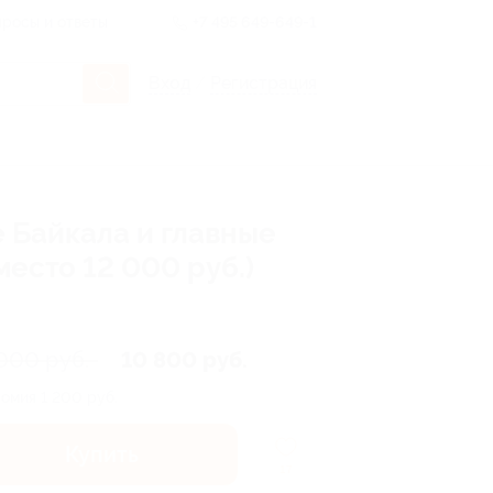
росы и ответы
+7 495 649-649-1
Вход
/
Регистрация
 Байкала и главные
есто 12 000 руб.)
 000 руб.
10 800 руб.
номия
1 200 руб.
Купить
17