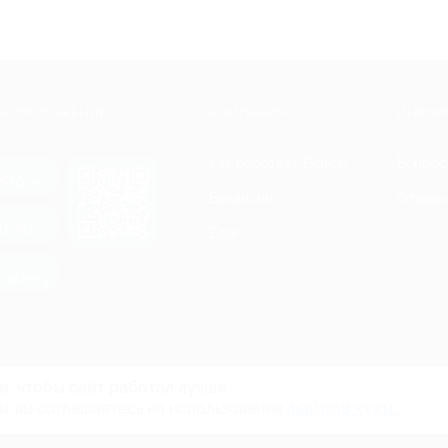
Е ПРИЛОЖЕНИЕ
КОМПАНИЯ
ИНФОР
Как работает Biglion
Вопрос
ть в
Store
Вакансии
Отзывы
ть в
le Play
Блог
ть в
allery
Гарантия, поддержка
24 часа и возврат средств
и, чтобы сайт работал лучше.
файлов куки.
и, вы соглашаетесь на использование