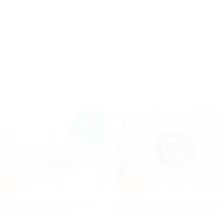
–50%
–40%
ставление натальной карты от
Расклад карт Таро и диагнос
дического астролога Алисы
по фотографии от Натальи