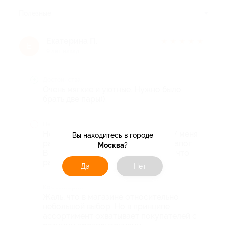
Полезные
Екатерина П.
★
★
★
★
★
Е
9 лет назад
Достоинства
Очень мягкие и уютные. Нужно было
брать две пары))
Недостатки
Не понятно немного с размером. У меня
Вы находитесь в городе
размер 38,5. Заказала 39 размер сапог.
Москва
?
В итоге прямо впритык. Но думаю, что
разносятся.
Да
Нет
Комментарий
Жаль, что в магазине относительно
небольшой выбор. Но в принципе
ассортимент охватывает покупателей с