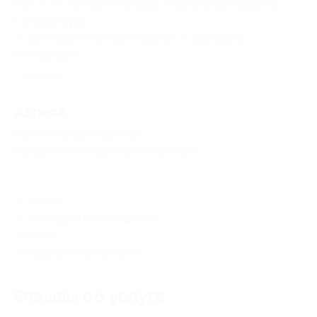
обл. — от 450 руб. (точную стоимость узнавайте
у оператора);
— доставка «Почтой России» — согласно
ее
тарифам
.
Свернуть
Адресa
Перейти на сайт партнера
Юридическая информация о партнёре
г. Москва
с 10:00 до 20:00 ежедневно
+7 (909) 364-33-47
Показать номер телефона
Отзывы об услуге
2