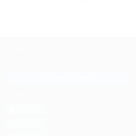
+7 495 649-649-1
Для звонка из Москвы
и регионов России
Связаться с нами
МОБИЛЬНОЕ ПРИЛОЖЕНИЕ
загрузить в
App Store
загрузить в
Google Play
загрузить в