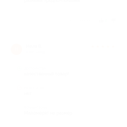
разными предпочтениями.
Отзыв полезен?
2
Неля В.
★
★
★
★
★
Н
9 лет назад
Достоинства
качественный товар!
Недостатки
нет
Комментарий
Маломерят на размер