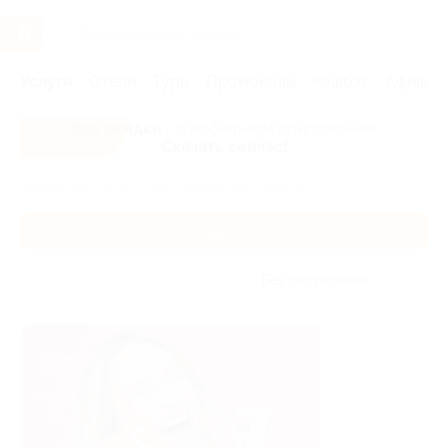
Услуги
Отели
Туры
Промокоды
Кэшбэк
Афиша 
Все скидки
- в мобильном приложении!
Скачать сейчас!
Главная
Услуги
-Разное
Другое
Другое
Без сортировки