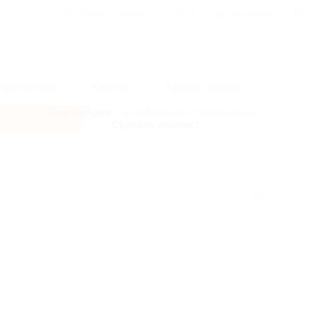
Для Вашего бизнеса
Блог
Франчайзинг
Воп
Промокоды
Кэшбэк
Афиша города
Все скидки
- в мобильном приложении!
Скачать сейчас!