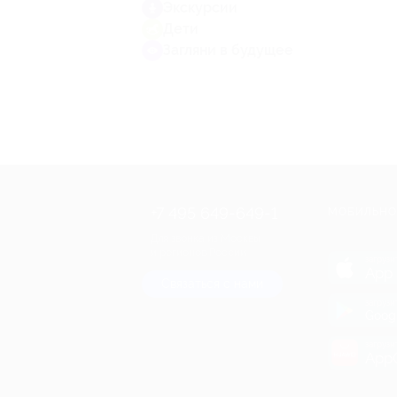
Экскурсии
Дети
Загляни в будущее
+7 495 649-649-1
МОБИЛЬНО
Для звонка из Москвы
и регионов России
загрузи
App 
Связаться с нами
загрузи
Goog
загрузи
AppG