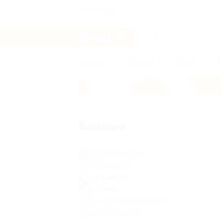
Ангарск
Услуги
Отели
Туры
Кашира
Афиша города
Здоровье
Обучение
Фитнес
Товары по купонам
Развлечения