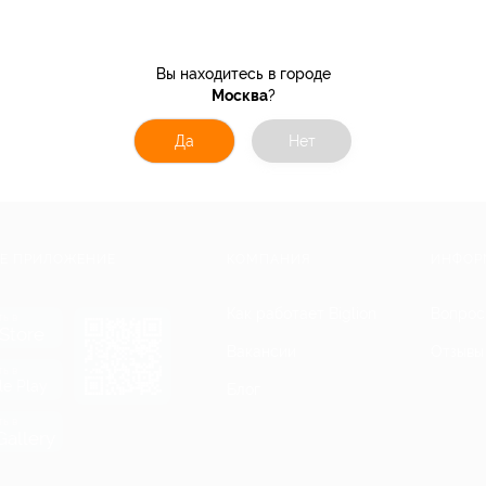
Вы находитесь в городе
Москва
?
Да
Нет
Е ПРИЛОЖЕНИЕ
КОМПАНИЯ
ИНФОР
Как работает Biglion
Вопрос
ть в
Store
Вакансии
Отзывы
ть в
le Play
Блог
ть в
allery