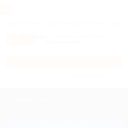
Услуги
Отели
Туры
Промокоды
Кэшбэк
Афиша 
Все скидки
- в мобильном приложении!
Скачать сейчас!
Каталог
Без сортировки
+7 495 649-649-1
Для звонка из Москвы
и регионов России
Связаться с нами