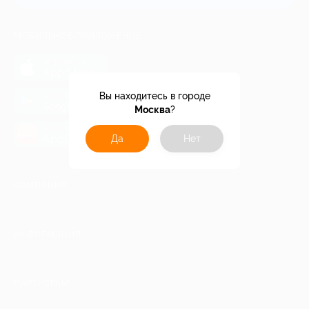
МОБИЛЬНОЕ ПРИЛОЖЕНИЕ
загрузить в
App Store
загрузить в
Вы находитесь в городе
Google Play
Москва
?
загрузить в
AppGallery
Да
Нет
КОМПАНИЯ
ИНФОРМАЦИЯ
ПАРТНЕРАМ