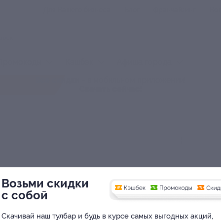
Для Вашего бизнеса
Блог
Франчайзинг
Воп
Промокоды
Кэшбэк
Афиша города
Все скидки
- в мобильном приложении!
Скачать сейчас!
Возьми скидки
с собой
Скачивай наш тулбар и будь в курсе самых выгодных акций,