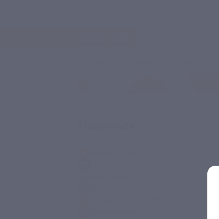
Ангарск
Услуги
Отели
Туры
Подольск
Афиша города
Здоровье
Обучение
Фитнес
Товары по купонам
Развлечения