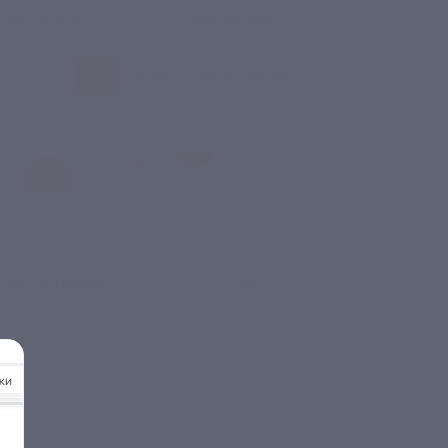
росы и ответы
+7 495 649-649-1
Вход
/
Регистрация
Без сортировки
Карта