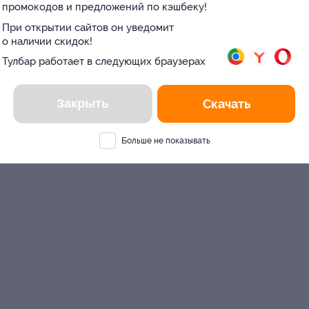
промокодов и предложений по кэшбеку!
При открытии сайтов он уведомит
о наличии скидок!
Вы находитесь в городе
Тулбар работает в следующих браузерах
Москва
?
Да
Нет
Закрыть
Скачать
Больше не показывать
Е ПРИЛОЖЕНИЕ
КОМПАНИЯ
ИНФОР
Как работает Biglion
Вопрос
ть в
Store
Вакансии
Отзывы
ть в
le Play
Блог
ть в
allery