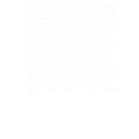
февраля. Все понравилось и взрослым и
детям. Домики не большие, у нас была
компания из 10 человек и 5 детей, когда
собирались все, то было тесновато, но в
основном кто-то был на улице, а кто-то
в доме, так что стеснений никаких не
испытывали, в домике, кстати, было
очень тепло. Очень отзывчивая девушка,
работала в этот день: все объяснила,
показала, к просьбам относилась с
пониманием и терпением, старалась во
всем помочь. Картинг понравился,
трасса была скользкая и от этого было
еще интереснее. Катание на банане
тоже понравилось, но больше подойдет
детям.
Отзыв полезен?
2
1