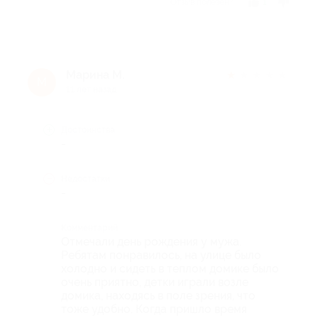
Отзыв полезен?
1
Марина М.
★
★
★
★
★
М
11 лет назад
Достоинства
-
Недостатки
-
Комментарий
Отмечали день рождения у мужа.
Ребятам понравилось, на улице было
холодно и сидеть в теплом домике было
очень приятно, детки играли возле
домика, находясь в поле зрения, что
тоже удобно. Когда пришло время