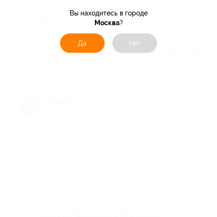
Комментарий
Вы находитесь в городе
Супер!
Москва
?
Да
Нет
Отзыв полезен?
1
Ирина Ч.
★
★
★
★
★
И
11 лет назад
Достоинства
-
Недостатки
-
Комментарий
Были на базе отдыха 33 мили 14