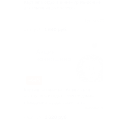
Картинг и отдых в зимнем гриль-домике
для компании до 8 человек
Куплено 38
1 640 руб.
4 100 руб.
–64%
Картинг, катание на «банане» или
«ватрушке» и отдых в зимнем домике
г. Владимир, Суздальский пр-т,
д. 8
Куплено 26
1 620 руб.
4 500 руб.