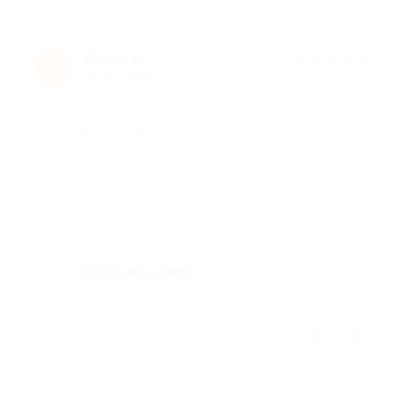
Антон К.
★
★
★
★
★
А
12 лет назад
Достоинства
-
Недостатки
-
Комментарий
Все было супер!
Отзыв полезен?
1
2