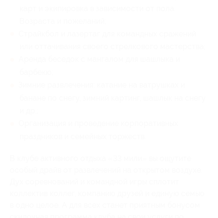
карт и экипировка в зависимости от пола.
Возраста и пожеланий;
Страйкбол и лазертаг для командных сражений
или оттачивания своего стрелкового мастерства;
Аренда беседок с мангалом для шашлыка и
барбекю;
Зимние развлечения: катание на ватрушках и
банане по снегу, зимний картинг, шашлык на снегу
и др.;
Организация и проведение корпоративных
праздников и семейных торжеств.
В клубе активного отдыха «33 мили» вы ощутите
особый драйв от развлечений на открытом воздухе.
Дух соревнований и командной игры сплотит
коллектив коллег, компанию друзей и единую семью
в одно целое. А для всех станет приятным бонусом
скидочная программа клуба на свои услуги по