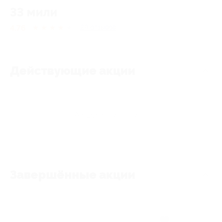
33 мили
4.76
★
★
★
★
★
29
отзывов
Действующие акции
Акции отсутствуют
Завершённые акции