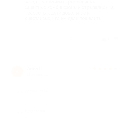
заезда, мальчики переоделись в
защитные комбинезоны и отрывались на
трассе, как дети довольные и
счастливые, что им дали пошалить.
Отзыв полезен?
1
Анна П.
★
★
★
★
★
А
11 лет назад
Достоинства
-
Недостатки
-