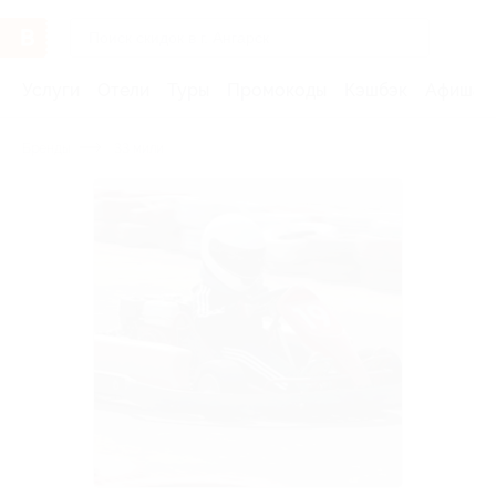
Услуги
Отели
Туры
Промокоды
Кэшбэк
Афиша 
Бренды
33 мили