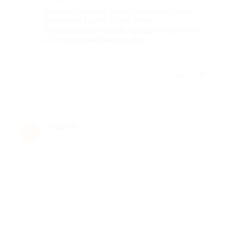
Комментарий
Брали купон что бы отпразновать день
рождения брата. Всем очень
понравилось. Погода правда подкачала,
но это уже не вина клуба.
Отзыв полезен?
1
Ольга Р.
★
★
★
★
★
О
11 лет назад
Достоинства
-
Недостатки
-