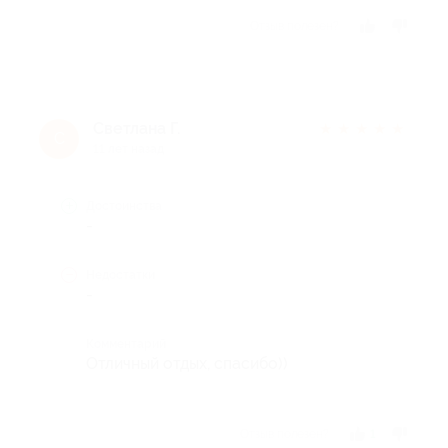
Отзыв полезен?
Светлана Г.
★
★
★
★
★
С
11 лет назад
Достоинства
-
Недостатки
-
Комментарий
Отличный отдых, спасибо))
Отзыв полезен?
1