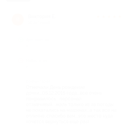
Виктория Е.
★
★
★
★
★
В
10 лет назад
Достоинства
-
Недостатки
-
Комментарий
Отмечали День рождение
дочки...05.12.2015 года...все очень
понравилось....персонал
отзывчивый....жаль только из за погоды
не покатались на машинах...а так все на
отлично..спасибо вам...это место куда
хочется вернуться еще раз)