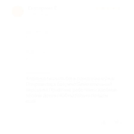
Екатерина Е.
★
★
★
★
★
Е
12 лет назад
Достоинства
-
Недостатки
-
Комментарий
Хлдили отмечать бень рождение мужа!
Понравилась безумно!Замечательный
персонал.Приятные работники.Удобные
теплые домики!Обязательно пойдем
еще!
Отзыв полезен?
1
2