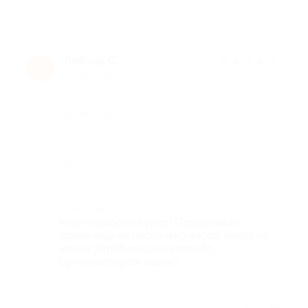
Любовь С.
★
★
★
★
★
Л
11 лет назад
Достоинства
-
Недостатки
-
Комментарий
Место просто супер! Продлевали
время ещё на несколько часов, никак не
могли уйти!Большое спасибо
организаторам акции!!