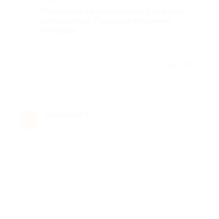
Комментарий
Прекрасно провели время! Все очень
понравилось. Персонал огромные
молодцы.
Отзыв полезен?
1
1
Катерина К.
★
★
★
★
★
К
11 лет назад
Достоинства
-
Недостатки
-