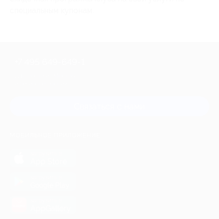
специальным купонам.
+7 495 649-649-1
Для звонка из Москвы
и регионов России
Связаться с нами
МОБИЛЬНОЕ ПРИЛОЖЕНИЕ
загрузить в
App Store
загрузить в
Google Play
загрузить в
AppGallery