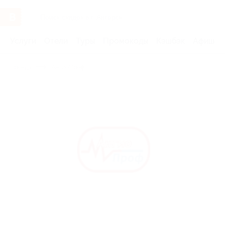
Услуги
Отели
Туры
Промокоды
Кэшбэк
Афиша 
Бренды
АнгиоПроф