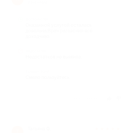
9 лет назад
Достоинства
Оказанной услугой осталась
довольна.Врач разъяснил всё
доходчиво.
Недостатки
Недостатков не выявила.
Комментарий
Смело пользуйтесь.
Отзыв полезен?
Татьяна Ф.
★
★
★
★
★
Т