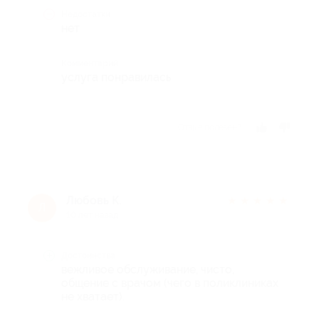
Недостатки
нет
Комментарий
услуга понравилась
Отзыв полезен?
Любовь К.
★
★
★
★
★
Л
10 лет назад
Достоинства
вежливое обслуживание, чисто,
общение с врачом (чего в поликлиниках
не хватает).