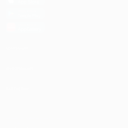
App Store
загрузить в
Google Play
загрузить в
AppGallery
КОМПАНИЯ
ИНФОРМАЦИЯ
ПАРТНЕРАМ
© 2010-2026 BIGLION
Обработка персональных данных
Пользовательское соглашение