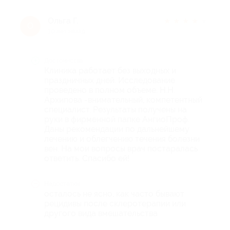
Ольга Г.
★
★
★
★
★
О
10 лет назад
Достоинства
Клиника работает без выходных и
праздничных дней. Исследование
проведено в полном объеме. Н.Н.
Архипова -внимательный, компетентный
специалист. Результаты получены на
руки в фирменной папке АнгиоПроф.
Даны рекомендации по дальнейшему
лечению и облегчению течения болезни
вен. На мои вопросы врач постаралась
ответить. Спасибо ей!
Недостатки
осталось не ясно, как часто бывают
рецидивы после склеротерапии или
другого вида вмешательства