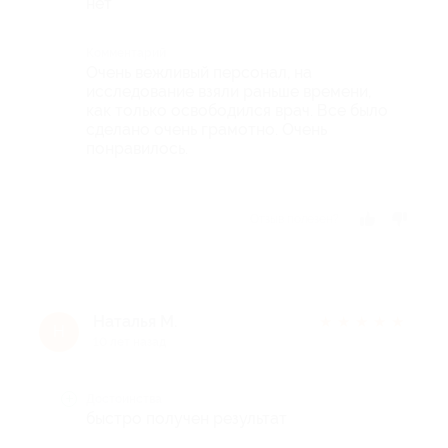
нет
Комментарий
Очень вежливый персонал, на
исследование взяли раньше времени,
как только освободился врач. Все было
сделано очень грамотно. Очень
понравилось.
Отзыв полезен?
Наталья М.
★
★
★
★
★
Н
10 лет назад
Достоинства
быстро получен результат