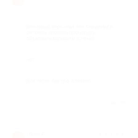
9 лет назад
Достоинства
Вежливый персонал, нет ожидания в
очереди, провели процедуру,
объяснили варианты лечения
Недостатки
нет
Комментарий
Всё чётко, быстро, понятно
Отзыв полезен?
Анна Р.
★
★
★
★
★
А