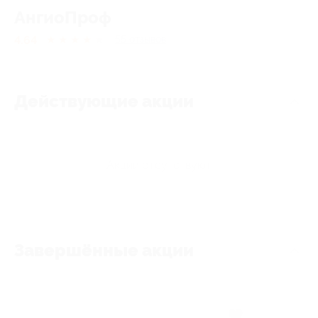
АнгиоПроф
4.64
★
★
★
★
★
55
отзывов
Действующие акции
Акции отсутствуют
Завершённые акции