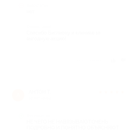
Недостатки
нет
Комментарий
Спасибо Биглиону и клинике за
выгодную акцию!
Отзыв полезен?
АНТОН Т.
★
★
★
★
★
А
10 лет назад
Достоинства
НЕ ЧЕГО НЕ НАВЯЗЫВАЮТ.ОЧЕНЬ
ПОДРОБНО И ПОНЯТНО ОБЪЯСНЯЮТ.