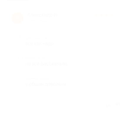
Александр И.
★
★
★
★
★
А
9 лет назад
Достоинства
все как надо
Недостатки
не все рассказали
Комментарий
в общем довольны
Отзыв полезен?