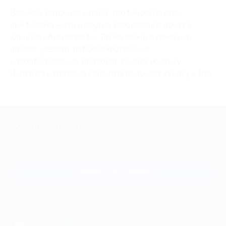
Варикоз, пяточная шпора, трофические язвы,
лимфедема – эти и другие заболевания лечат в
клинике «Ангиопроф». Также врачи с помощью
лазера удаляют доброкачественные
новообразования, проводят УЗ-диагностику.
Льготная категория клиентов получает скидку в 10%.
+7 495 649-649-1
Для звонка из Москвы
и регионов России
Связаться с нами
МОБИЛЬНОЕ ПРИЛОЖЕНИЕ
загрузить в