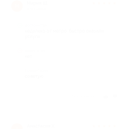
Мария Ш.
★
★
★
★
★
М
9 лет назад
Достоинства
недалеко от метро. быстро оказали
услуги.
Недостатки
нет
Комментарий
советую
Отзыв полезен?
Анастасия Х.
★
★
★
★
★
А