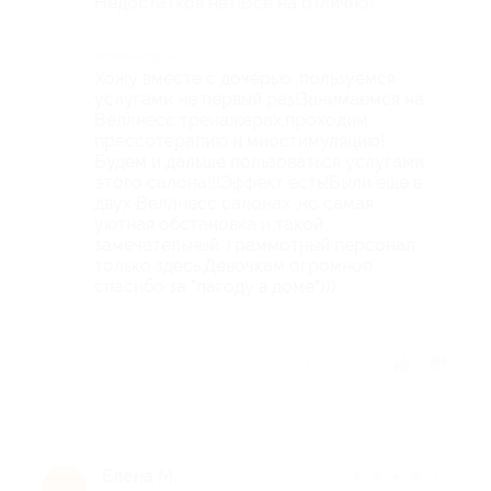
Недостатков нет!Все на отлично!
Комментарий
Хожу вместе с дочерью ,пользуемся
услугами не первый раз!Занимаемся на
Веллнесс тренажерах,проходим
прессотерапию и миостимуляцию!
Будем и дальше пользоваться услугами
этого салона!!!Эффект есть!Были еще в
двух Веллнесс салонах ,но самая
уютная обстановка и такой
замечательный, граммотный персонал
только здесь.Девочкам огромное
спасибо за "пагоду в доме"))).
Отзыв полезен?
Елена М.
★
★
★
★
★
Е