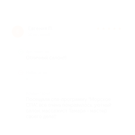
Евгения П.
★
★
★
★
★
Е
10 лет назад
Достоинства
Отличный салон!!!
Недостатки
-
Комментарий
Посещала спа-программу "Морское
СПА", все очень понравилось, уютный
салон, массажист Тамара - мастер
своего дела!!