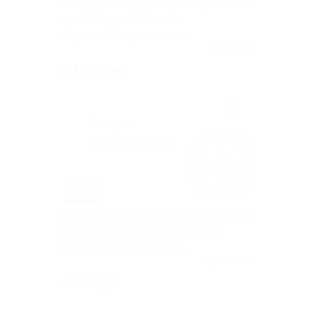
SPA-программа с посещением фитобочки
от wellness-клуба Benefit
г. Саратов, Мичурина ул, д.
144/148
Куплено 9
от 1 827 руб.
–70%
Курс стройности для женщин на 3, 5 или
10 дней от Wellness-клуба Benefit
г. Саратов, Мичурина ул, д.
144/148
Куплено 50
от 540 руб.