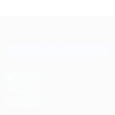
+7 495 649-649-1
Для звонка из Москвы
и регионов России
Связаться с нами
МОБИЛЬНОЕ ПРИЛОЖЕНИЕ
загрузить в
App Store
загрузить в
Google Play
загрузить в
AppGallery