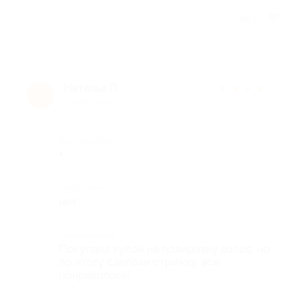
Отзыв полезен?
1
Наталья П.
★
★
★
★
★
Н
10 лет назад
Достоинства
+
Недостатки
нет
Комментарий
Покупала купон на полировку волос, но
по итогу сделали стрижку, все
понравилось!