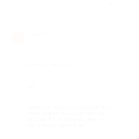
Отзыв полезен?
1
даша К.
★
★
★
★
★
д
10 лет назад
Достоинства
все понравилось)
Недостатки
нет
Комментарий
ходила на стрижку и укладку!!! Все
очень понравилось) Мастер очень
хорошая!!! Все сделала идеально.
Обязательно приду еще)