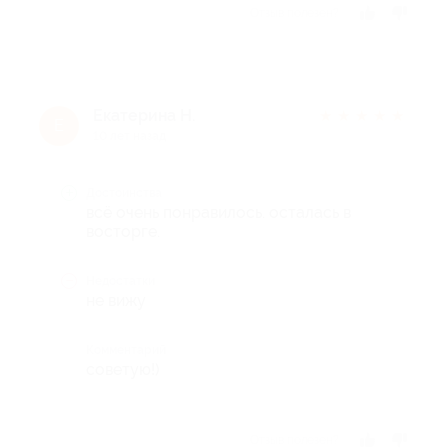
Отзыв полезен?
Екатерина Н.
★
★
★
★
★
Е
10 лет назад
Достоинства
всё очень понравилось. осталась в
восторге.
Недостатки
не вижу
Комментарий
советую!)
Отзыв полезен?