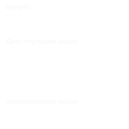
Benefit
4.91
★
★
★
★
★
43
отзывa
Действующие акции
Акции отсутствуют
Завершённые акции