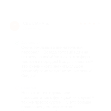
СВЕТЛАНА Б.
★
★
★
★
★
С
10 лет назад
Достоинства
Очень вежливый и внимательный
персонал!!! Всегда готовый идти на
встречу во всём! Уютная атмосфера
,чистота и порядок! Всё для клиента!А
это очень много значит.Большое
разнообразие услуг! Хорошие акции!
Скидки!
Недостатки
Не хватает ик-одеяла или
прессоштанов с функцией ик-сауны! А
так же прессокуртки! Ну это больше
пожелания ,чем недостатки!!