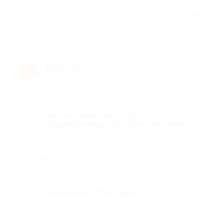
Отзыв полезен?
1
ЛИАНА М.
★
★
★
★
★
Л
9 лет назад
Достоинства
приятный персонал, хорошо
оборудованное и уютное помещение
Недостатки
нет
Комментарий
понравилось. приду еще