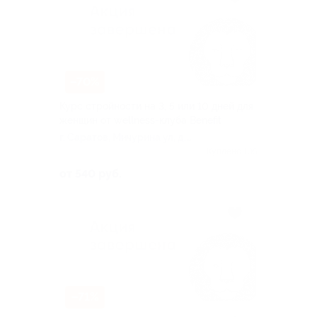
–70%
Курс стройности на 3, 5 или 10 дней для
женщин от wellness-клуба Benefit
г. Саратов, Мичурина ул, д.
144/148
Куплено 105
от 540 руб.
–71%