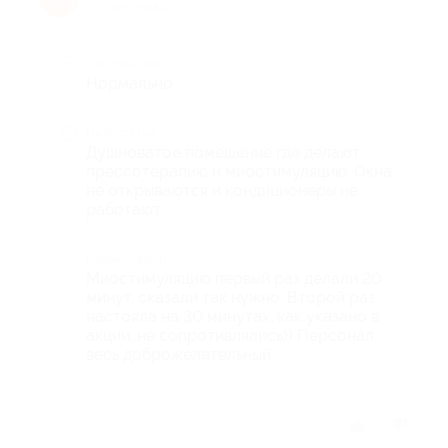
10 лет назад
Достоинства
Нормально
Недостатки
Душноватое помещение где делают
прессотерапию и миостимуляцию. Окна
не открываются и кондиционеры не
работают.
Комментарий
Миостимуляцию первый раз делали 20
минут, сказали так нужно. Второй раз
настояла на 30 минутах, как указано в
акции, не сопротивлялись)) Персонал
весь доброжелательный.
Отзыв полезен?
1