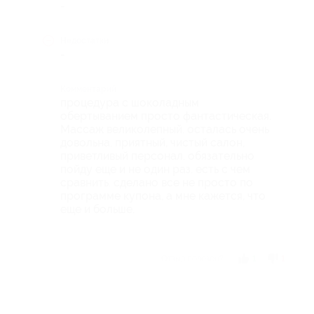
-
Недостатки
-
Комментарий
процедура с шоколадным
обертыванием просто фантастическая.
Массаж великолепный. осталась очень
довольна. приятный, чистый салон,
приветливый персонал. обязательно
пойду еще и не один раз. есть с чем
сравнить. сделано все не просто по
программе купона, а мне кажется, что
еще и больше.
Отзыв полезен?
1
1