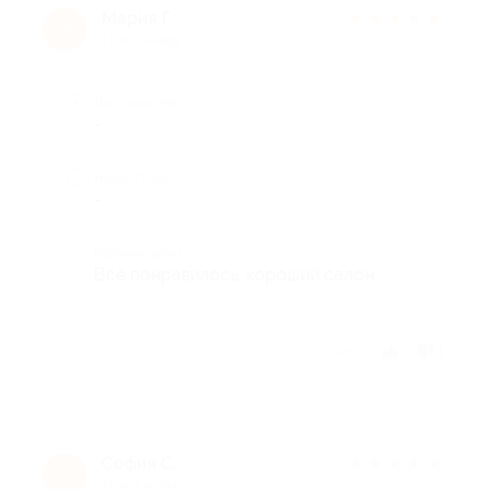
Мария Г.
★
★
★
★
★
М
11 лет назад
Достоинства
-
Недостатки
-
Комментарий
Всё понравилось, хороший салон.
Отзыв полезен?
1
София С.
★
★
★
★
★
С
11 лет назад