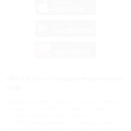
загрузить в
App Store
загрузить в
Google Play
загрузить в
AppGallery
«Black Iris»: скидки на красивое
тело
Красота спасёт мир. Посещение салона поднимает
настроение, расслабляет, а главное – делает
женщину привлекательнее и увереннее в
себе.«Black Iris» приглашает по демократичной цене
насладиться полезными процедурами и привести в