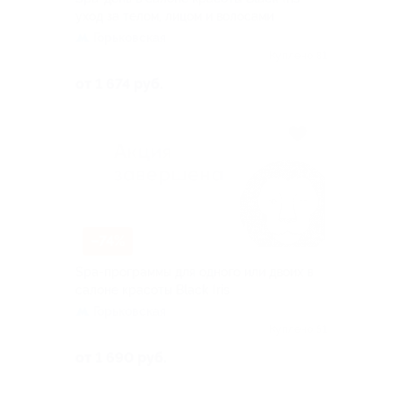
уход за телом, лицом и волосами
Горьковская
Куплено 81
от 1 674 руб.
–74%
Spa-программы для одного или двоих в
салоне красоты Black Iris
Горьковская
Куплено 51
от 1 690 руб.