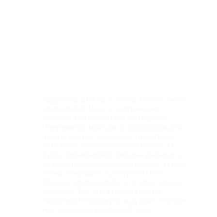
Достоинства
-
Недостатки
-
Комментарий
Ходила на SPA на 5 часов. Салон очень
понравился. Чисто, современно,
стильно. Персонал как на подбор.
Понравился массаж и процедуры для
лица и тела от массажиста Бориса,
хотя было немного стеснительно. В
руках парикмахера Оксаны решилась
на незапланированную стрижку. И мне
очень понравился результат! Все
близкие подтвердили, что получилось
шикарно. Так что я нисколько не
пожалела! Отдохнула и душой, и телом...
Настроение уже второй день