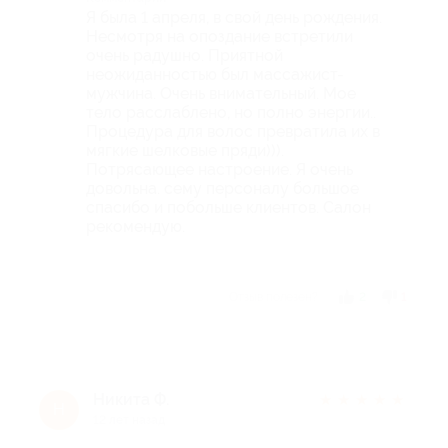
Я была 1 апреля, в свой день рождения.
Несмотря на опоздание встретили
очень радушно. Приятной
неожиданностью был массажист-
мужчина. Очень внимательный. Мое
тело расслаблено, но полно энергии..
Процедура для волос превратила их в
мягкие шелковые пряди))).
Потрясающее настроение. Я очень
довольна. сему персоналу большое
спасибо и побольше клиентов. Салон
рекомендую.
Отзыв полезен?
2
1
Никита Ф.
★
★
★
★
★
Н
12 лет назад