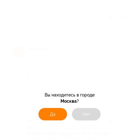
Отзыв полезен?
1
ольга ж.
★
★
★
★
★
о
12 лет назад
Достоинства
-
Недостатки
Вы находитесь в городе
-
Москва
?
Да
Нет
Комментарий
Посетила салон вчера. Очень чисто,
мило и уютно. Мастер мужчина.
Сначала был массаж спины, потом