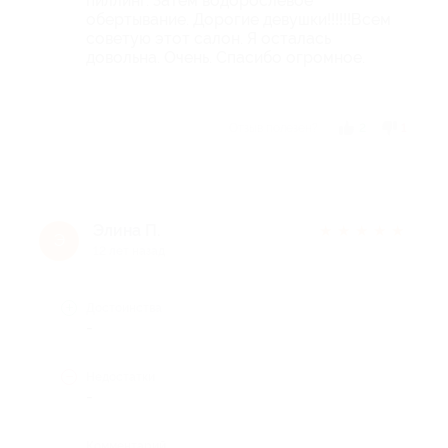
пиллинг. Затем водорослевое
обертывание. Дорогие девушки!!!!!!Всем
советую этот салон. Я осталась
довольна. Очень. Спасибо огромное.
Отзыв полезен?
2
1
Элина П.
★
★
★
★
★
Э
12 лет назад
Достоинства
-
Недостатки
-
Комментарий