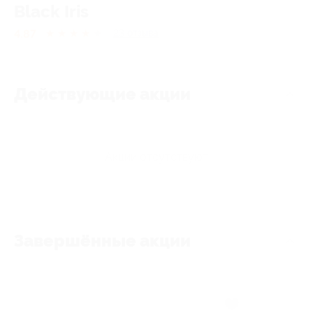
Black Iris
4.87
★
★
★
★
★
23
отзывa
Действующие акции
Акции отсутствуют
Завершённые акции