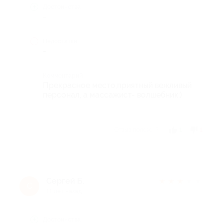
Достоинства
-
Недостатки
-
Комментарий
Прекрасное место,приятный вежливый
персонал, а массажист- волшебник:)
Отзыв полезен?
1
1
Сергей Б.
★
★
★
★
★
С
11 лет назад
Достоинства