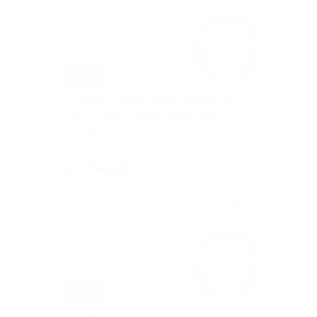
–73%
Spa-день в салоне красоты Black Iris:
уход за телом, лицом и волосами
Горьковская
Куплено 58
от 1 674 руб.
–73%
Spa-день в салоне красоты Black Iris: