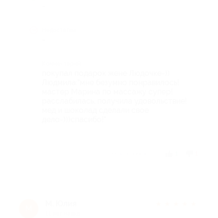
-
Недостатки
-
Комментарий
покупал подарок жене Людочке-))
Людмила:"мне безумно понравилось!
мастер Марина по массажу супер!
расслабилась, получила удовольствие!
мед и шоколад сделали свое
дело-)))спасибо!"
Отзыв полезен?
1
1
М. Юлия
★
★
★
★
★
М
11 лет назад