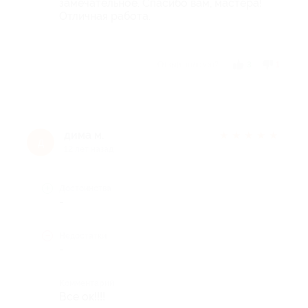
замечательное. Спасибо вам, мастера!
Отличная работа.
Отзыв полезен?
3
1
дима м.
★
★
★
★
★
д
12 лет назад
Достоинства
-
Недостатки
-
Комментарий
Все ок!!!!