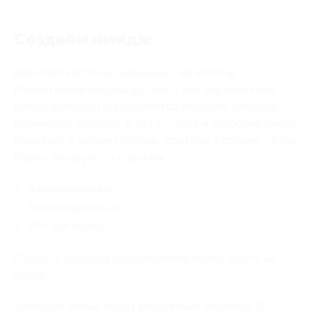
Создаём имидж
Визитная карточка женщины – её волосы.
Романтичные локоны до пояса или дерзкое каре –
выбор причёски определяется образом, который
примеряет девушка. А вот густота и здоровый блеск
подойдут к любому платью, поэтому в салоне «Блэк
Ирис» пользуются спросом:
Ламинирование;
Элюминирование;
SPA для волос.
Скидки и акции на оздоровление волос ищите на
сайте.
Завершит новый образ аккуратный маникюр. В