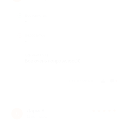
Достоинства
-
Недостатки
-
Комментарий
Все очень понравилось)))
Отзыв полезен?
1
Дарья А.
★
★
★
★
★
Д
11 лет назад