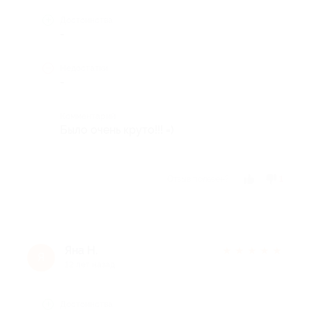
Достоинства
-
Недостатки
-
Комментарий
Было очень круто!!! =)
Отзыв полезен?
1
Яна Н.
★
★
★
★
★
Я
12 лет назад
Достоинства