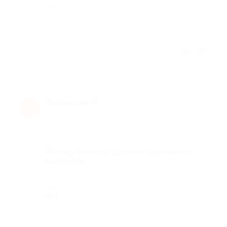
Недостатки
-
Отзыв полезен?
Екатерина Н.
★
★
★
★
★
Е
7 лет назад
Достоинства
Мастер Анна все сделала тщательно и
аккуратно
Недостатки
Нет