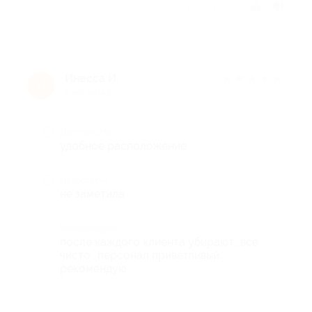
Отзыв полезен?
Инесса И.
★
★
★
★
★
И
7 лет назад
Достоинства
удобное расположение
Недостатки
не заметила
Комментарий
после каждого клиента убирают.. все
чисто.. персонал приветливый..
рекомендую