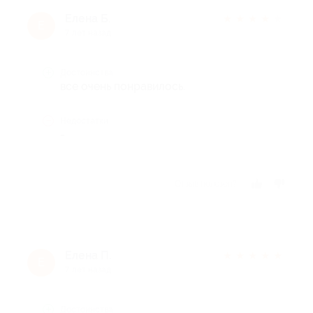
Елена Б.
★
★
★
★
★
Е
7 лет назад
Достоинства
все очень понравилось.
Недостатки
-
Отзыв полезен?
Елена П.
★
★
★
★
★
Е
7 лет назад
Достоинства