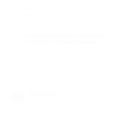
Недостатки
нет
Комментарий
прекрасный мастер. Все сделала
аккуратно и профессионально
Отзыв полезен?
1
Екатерина Н.
★
★
★
★
★
Е
7 лет назад
Достоинства
-