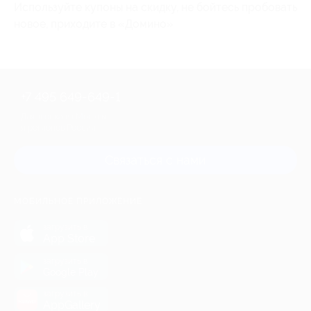
Используйте купоны на скидку, не бойтесь пробовать
новое, приходите в «Домино»
+7 495 649-649-1
Для звонка из Москвы
и регионов России
Связаться с нами
МОБИЛЬНОЕ ПРИЛОЖЕНИЕ
загрузить в
App Store
загрузить в
Google Play
загрузить в
AppGallery