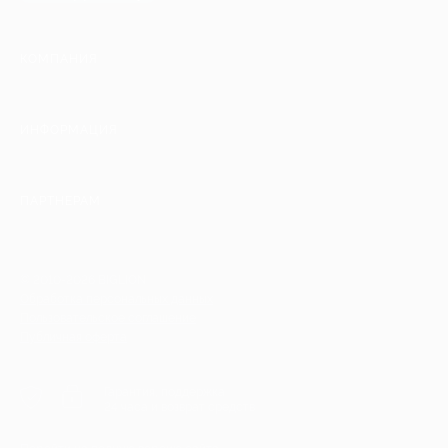
КОМПАНИЯ
ИНФОРМАЦИЯ
ПАРТНЕРАМ
© 2010-2026 BIGLION
Обработка персональных данных
Пользовательское соглашение
Публичная оферта
Гарантия, поддержка
24 часа и возврат средств