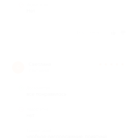
Недостатки
Нет
Отзыв полезен?
Светлана
★
★
★
★
★
С
7 лет назад
Достоинства
все понравилось
Недостатки
нет
Комментарий
удобное расположение, приятный