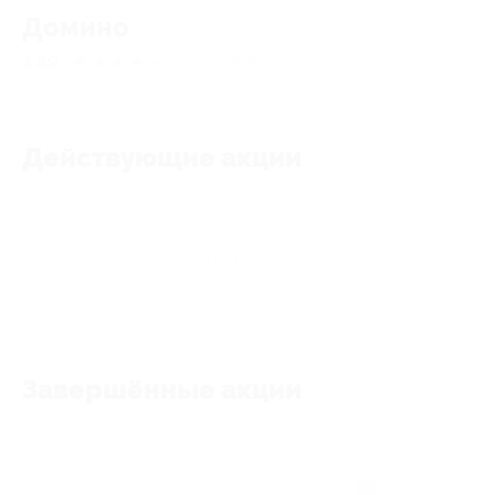
Домино
4.89
★
★
★
★
★
57
отзывов
Действующие акции
Акции отсутствуют
Завершённые акции