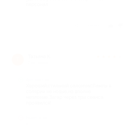
персонал
Отзыв полезен?
Татьяна К.
★
★
★
★
★
Т
7 лет назад
Достоинства
Хороший,стильный салончик!Лампы в
солярии не новые,но вполне
неплохие..Загар через три сеанса
проявился!
Недостатки
-