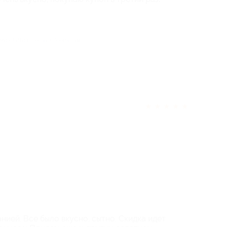
ека считают отзыв полезным
★
★
★
★
★
ией. Все было вкусно, сытно. Скидка идет