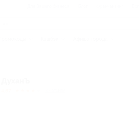
Для Вашего бизнеса
Блог
Франчайзинг
Воп
Промокоды
Кэшбэк
Афиша города
ДуханЪ
4.67
★
★
★
★
★
33
отзывa