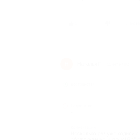
1 челов
1
Наталья Г.
Н
11 лет назад
Достоинства
-
Недостатки
-
Комментарий
Несколько раз уже ходили с
обслуживание, и кухня! Всё о