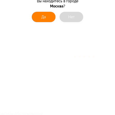
Вы находитесь в городе
Москва
?
Да
Нет
★
★
★
★
★
расное обслуживание.