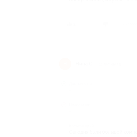
2 челов
2
Нина С.
Н
11 лет назад
Достоинства
-
Недостатки
-
Комментарий
Сегодня были большой компан