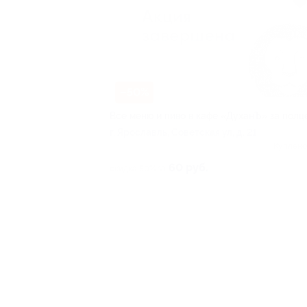
–50%
Всё меню и пиво в кафе «ДуханЪ» за полц
г. Ярославль, Советская ул, д. 21
Куплено
60 руб.
скидка 50% за