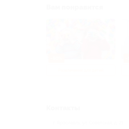
Вам понравится
-50%
-
р и педикюр
Развлечения для детей
Контакты
г. Ярославль, ул. Советская, д. 21