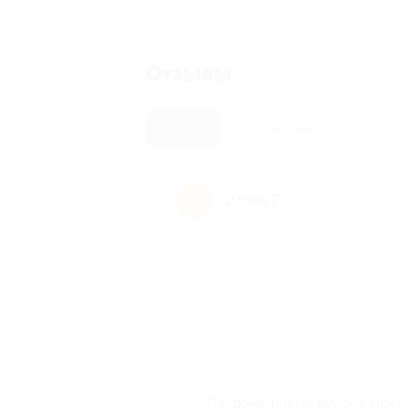
Отзывы
Новые
Полезные
Дарья П.
Д
11 лет назад
Достоинства
-
Недостатки
-
Комментарий
По-домашнему вкусно, прек