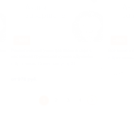
–50%
–50%
ены
Романтический ужин для двоих в кафе с
Всё меню и 
настоящей грузинской кухней «ДуханЪ»
г. Ярославль,
г. Ярославль, Советская ул, д. 21
 615
Куплено 78
скидка 50% за
от 978 руб.
1
2
3
4