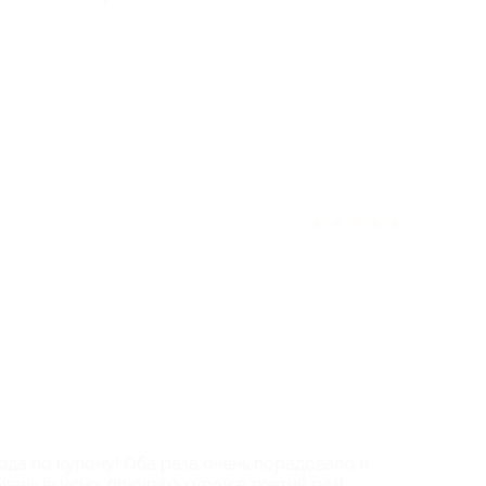
ек считает отзыв полезным
★
★
★
★
★
юда по купону! Оба раза очень порадовало и
чень вкусно, покупаю купон в третий раз!