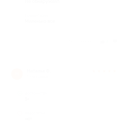
Не обнаружилп
Комментарий
Миленько все
Отзыв полезен?
2
Наталья Ф.
★
★
★
★
★
Н
10 лет назад
Достоинства
5+
Недостатки
нет