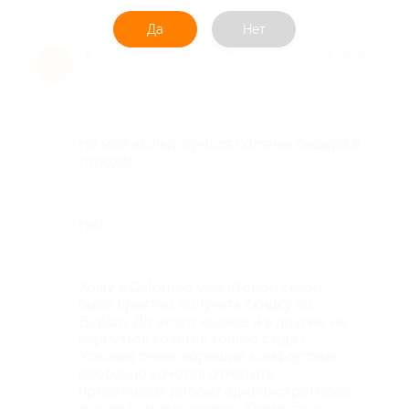
Да
Нет
Маргарита Филиппова
★
★
★
★
★
М
10 лет назад
Достоинства
На мой взгляд, лучшая соляная пещера в
городе!
Недостатки
Нет
Комментарий
Хожу в Galomed уже второй сезон,
было приятно получить скидку по
Biglion. До этого ходила и в другие, но
вернуться хочется только сюда:)
Условия очень хорошие, комфортные,
особенно хочется отметить
приветливых добрых администраторов,
всегда готовых помочь. Кроме этого,