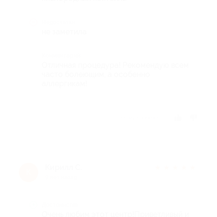
Недостатки
не заметила
Комментарий
Отличная процедура! Рекомендую всем
часто болеющим, а особенно
аллергикам!
Отзыв полезен?
Кирилл С.
★
★
★
★
★
К
9 лет назад
Достоинства
Очень любим этот центр!Приветливый и