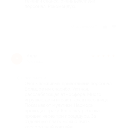
течении сеанса, очень вежливый
персонал. Рекомендую.
Отзыв полезен?
Алла
★
★
★
★
★
А
9 лет назад
Достоинства
Очень вежливый, приветливый персонал.
Большое им спасибо. Уютная,
расслабляющая атмосфера. Много
игрушек, дети играют, как в песочнице.
Показывают мультики. Насморк
проходит сразу. Кашель у ребенка
прошел через три процедуры. За
отдельную плату можно взять
кислородный коктейль.