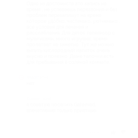
Одно из достоинств это запись на
время , не успеваешь перезвонил и без
проблем перезапишут на время
которое удобно, чистенько, уютненько ,
все условия для лечения и
расслабления. Для деток телевизор с
мультиками, много игрушек, время
пролетает не заметно. Тут же можно
выпить кислородный напиток очень
вкусно и полезно. Даже тапочки есть
для пребывания в соляной комнате.
Недостатки
нет
Комментарий
я советую посетить Galomed,
впечатления только приятные.
Отзыв полезен?