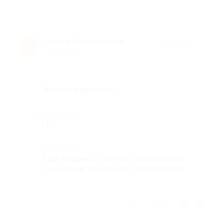
Настя Виноградова
★
★
★
★
★
Н
9 лет назад
Достоинства
Нам понравилось!!
Недостатки
Нет
Комментарий
Еще придем, но считаю стоимость за
один сеанс без скидки очень высокой
Отзыв полезен?