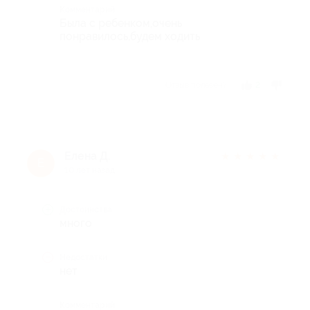
Комментарий
Была с ребенком,очень
понравилось,будем ходить
Отзыв полезен?
2
Елена Д.
★
★
★
★
★
Е
10 лет назад
Достоинства
много
Недостатки
нет
Комментарий