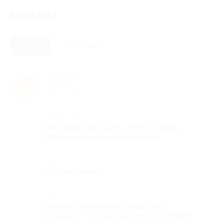
Отзывы
Новые
Полезные
Ольга Х.
★
★
★
★
★
О
9 лет назад
Достоинства
Вежливый персонал, удобное время
работы, все очень понравилось.
Недостатки
Не обнаружила
Комментарий
Ходили с ребенком ( 2года), всё
устроило. Ребёнку было чем заняться в