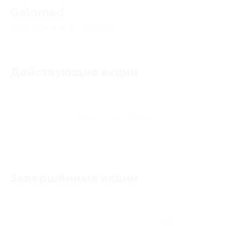
Galomed
4.99
★
★
★
★
★
63
отзывa
Действующие акции
Акции отсутствуют
Завершённые акции