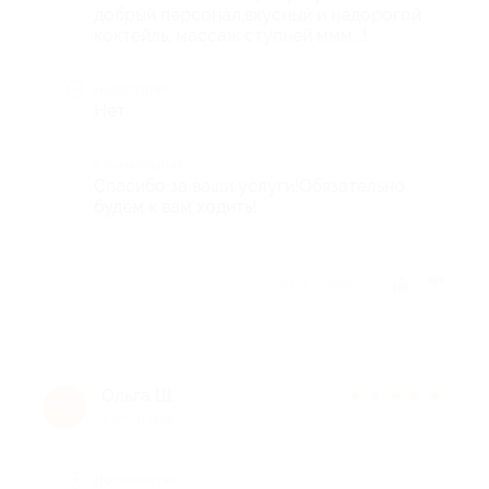
добрый персонал,вкусный и недорогой
коктейль, массаж ступней ммм...!
Недостатки
Нет
Комментарий
Спасибо за ваши услуги!Обязательно
будем к вам ходить!
Отзыв полезен?
Ольга Ш.
★
★
★
★
★
О
9 лет назад
Достоинства