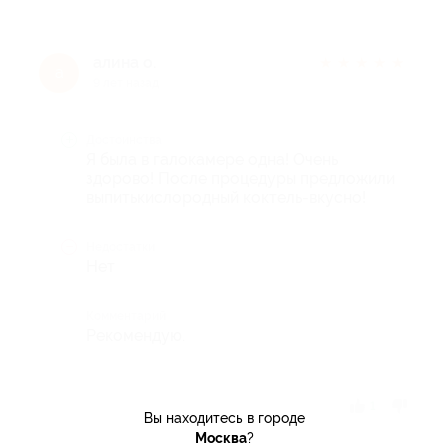
алина о.
★
★
★
★
★
а
9 лет назад
Достоинства
Я была в галокамере одна! Очень
здорово! После процедуры предложили
выпитькислородный коктель-вкусно!
Недостатки
Нет
Комментарий
Рекомендую.
Отзыв полезен?
1
Вы находитесь в городе
Москва
?