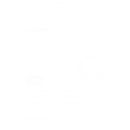
До 10 сеансов дыхательной гимнастики
по методу Стрельниковой в Galomed
г. Уфа, Дуванский бульвар
+2
ул, д. 30
Куплено 5
от 225 руб.
–66%
До 10 сеансов посещения соляной
пещеры от центра Galomed
г. Хабаровск, Комсомольская
ул, д. 44
Куплено 223
от 85 руб.