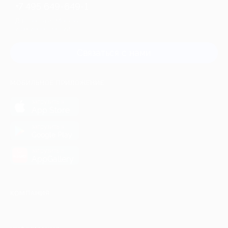
+7 495 649-649-1
Для звонка из Москвы
и регионов России
Связаться с нами
МОБИЛЬНОЕ ПРИЛОЖЕНИЕ
загрузить в
App Store
загрузить в
Google Play
загрузить в
AppGallery
КОМПАНИЯ