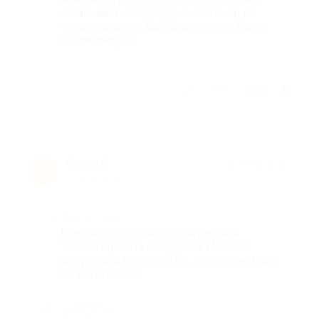
отличные кислородные коктейли по
отличной цене. 10й бесплатно:)) Всем
рекомендую!
Отзыв полезен?
4
Ольга С.
★
★
★
★
★
О
10 лет назад
Достоинства
Все чистенько, мило, для деток и
телевизор есть и игрушки. На счет
результата не известно, посмотрим как
осень пройдет
Недостатки