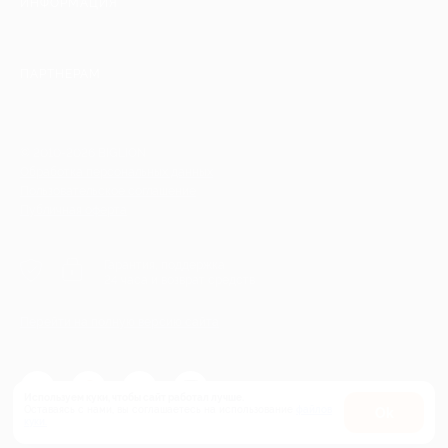
ИНФОРМАЦИЯ
ПАРТНЕРАМ
© 2010-2026 BIGLION
Обработка персональных данных
Пользовательское соглашение
Публичная оферта
Гарантия, поддержка
24 часа и возврат средств
Перейти на полную версию сайта
Используем куки, чтобы сайт работал лучше.
Оставаясь с нами, вы соглашаетесь на использование
файлов
Оk
куки.