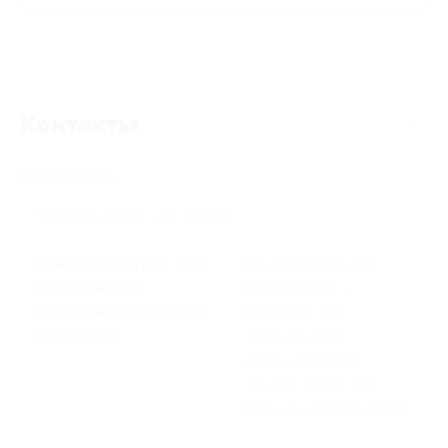
Контакты
Поиск адреса
Ленинградская обл., 3 км
Ленинградская обл.,
по трассе А120
Выборгский р-н,
(Пухтоловская дорога) от
Greenvald парк
пос. Огоньки
«Скандинавия»
(бетонная дорога
41А-085 между пос.
Огоньки и Решетниково)