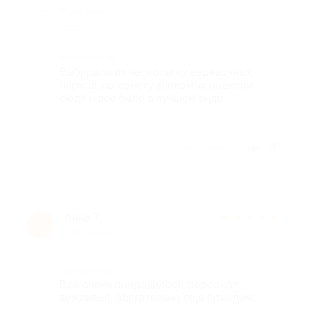
Недостатки
----
Комментарий
Выбирали из нескольких веревочных
парков, по совету знакомых поехали
сюда и всё было в лучшем виде.
Отзыв полезен?
Анна Т.
★
★
★
★
★
А
6 лет назад
Достоинства
Всё очень понравилось, персонал
вежливый, обязательно ещё приедем!