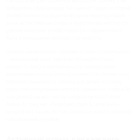
Питера и вы уже задаетесь вопросом: почему я не
выбирался сюда раньше. Уютные коттеджи, которые
разместились посреди природной лесопарковой
зоны, естественные озера и живописная местность
удачно сочетают в себе комфорт современного
быта и природную нетронутую красоту.
Главное развлечение «Гринвалд Парк Скандинавия»
– веревочный парк. Здесь вы проверите свою
ловкость, силу и настойчивость, преодолевая
веревочные трассы разной сложности. Кроме того,
отдельно развернута трасса для детей, поэтому
парк стал популярным местом семейного отдыха. И
это далеко не все, что вы найдете на просторах
парка. К тому же, «Greenvald Park Scandinavia»
предлагает своим гостям скидки на услуги парка по
специальным купонам.
Активный отдых для каждого