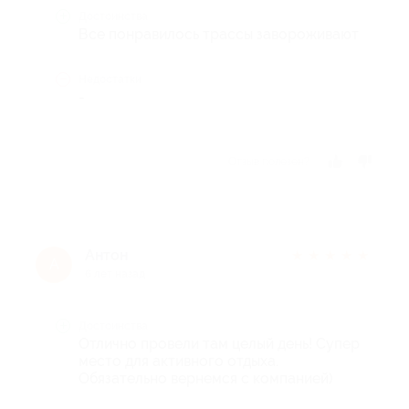
Достоинства
Все понравилось трассы завороживают
Недостатки
-
Отзыв полезен?
Антон
★
★
★
★
★
А
6 лет назад
Достоинства
Отлично провели там целый день! Супер
место для активного отдыха.
Обязательно вернемся с компанией)