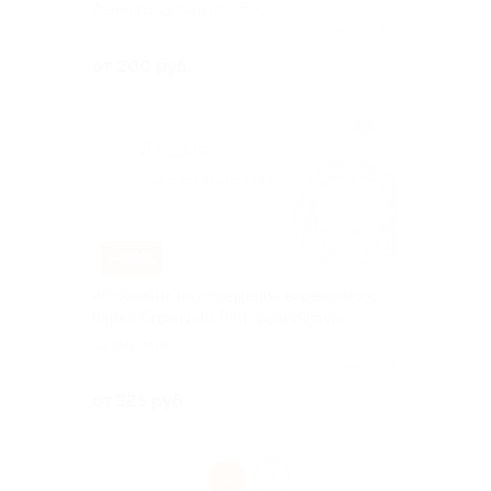
Ленинградская обл, пос.
Огоньки
Куплено 127
от 200 руб.
–50%
Абонемент на посещение веревочного
парка Greenvald Park Scandinavia
Огоньки пр
Куплено 525
от 325 руб.
1