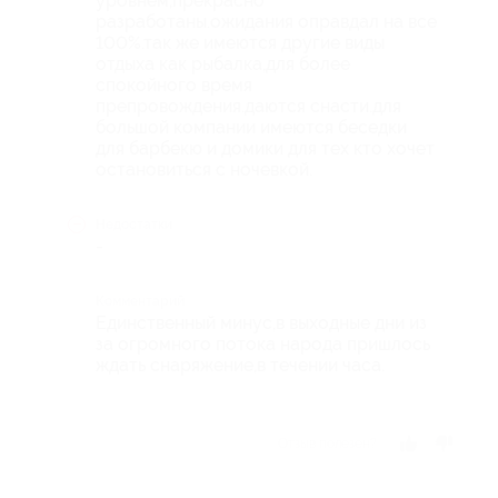
уровнем,прекрасно
разработаны.ожидания оправдал на все
100%.так же имеются другие виды
отдыха как рыбалка,для более
спокойного время
препровождения.даются снасти.для
большой компании имеются беседки
для барбекю и домики для тех кто хочет
остановиться с ночевкой.
Недостатки
-
Комментарий
Единственный минус,в выходные дни из
за огромного потока народа пришлось
ждать снаряжение,в течении часа.
Отзыв полезен?