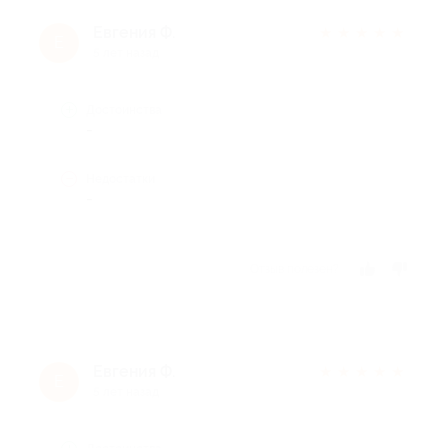
Евгения Ф.
★
★
★
★
★
Е
5 лет назад
Достоинства
-
Недостатки
-
Отзыв полезен?
Евгения Ф.
★
★
★
★
★
Е
5 лет назад