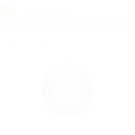
Услуги
Отели
Туры
Промокоды
Кэшбэк
Афиша 
Бренды
Greenvald Park Scandinavia