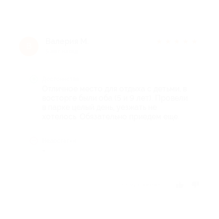
Валерия М.
★
★
★
★
★
В
5 лет назад
Достоинства
Отличное место для отдыха с детьми, в
восторге были оба (5 и 9 лет). Провели
в парке целый день, уезжать не
хотелось. Обязательно приедем еще.
Недостатки
-
Отзыв полезен?