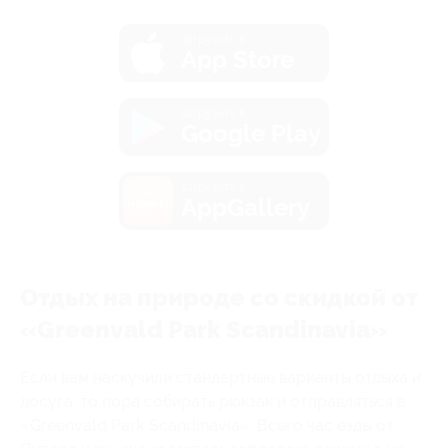
загрузить в
App Store
загрузить в
Google Play
загрузить в
AppGallery
Отдых на природе со скидкой от
«Greenvald Park Scandinavia»
Если вам наскучили стандартные варианты отдыха и
досуга, то пора собирать рюкзак и отправляться в
«Greenvald Park Scandinavia». Всего час езды от