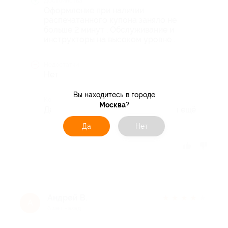
Достоинства
Оформление при наличии
распечатанного купона заняло не
больше 2 минут . Обслуживание и
инструкторы на высоком уровне .
Недостатки
Нет
Вы находитесь в городе
Комментарий
Москва
?
Детям очень понравилось , поедем ещё
Да
Нет
Отзыв полезен?
Андрей В.
★
★
★
★
★
А
6 лет назад