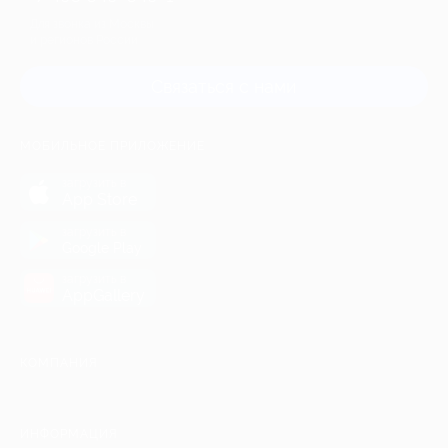
Для звонка из Москвы
и регионов России
Связаться с нами
МОБИЛЬНОЕ ПРИЛОЖЕНИЕ
загрузить в
App Store
загрузить в
Google Play
загрузить в
AppGallery
КОМПАНИЯ
ИНФОРМАЦИЯ