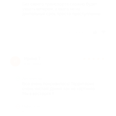
Без своего транспорта сложно будет
уехать вечером, а ехать не на
длительный срок просто преступление.
Отзыв полезен?
Ирина Т.
★
★
★
★
★
И
5 лет назад
Достоинства
Все очень понравилось! Территория
очень чистая! Домик как на картинке.
Мы в восторге !!
Недостатки
-