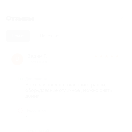
Отзывы
Новые
Полезные
Вадим Г.
★
★
★
★
★
В
5 лет назад
Достоинства
Все великолепно, классные трассы,
оборудование отличное , можно снять
домик
Недостатки
-
Комментарий