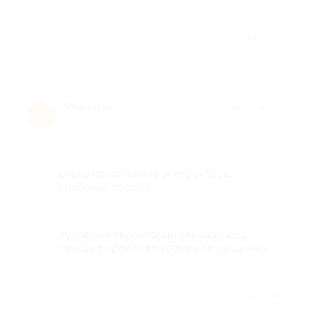
Отзыв полезен?
Марина
★
★
★
★
★
М
5 лет назад
Достоинства
очень приветливые инструкторы,
классные трассы
Недостатки
туалет на территории веревочного
городка просто микро. очень неудобно
Отзыв полезен?