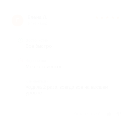
Елена Л.
★
★
★
★
★
Е
8 лет назад
Достоинства
Все быстро
Недостатки
Много клиентов
Комментарий
Ходила 2 раза, всегда все на высшем
уровне.
Отзыв полезен?