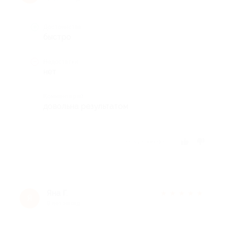
Достоинства
быстро
Недостатки
нет
Комментарий
довольна результатом
Отзыв полезен?
Яна Г.
★
★
★
★
★
Я
9 лет назад