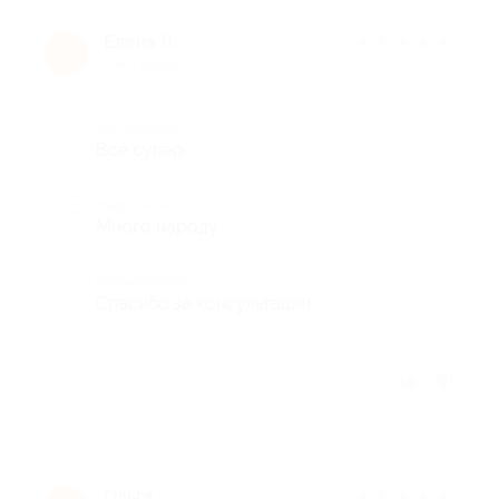
Елена Л.
★
★
★
★
★
Е
8 лет назад
Достоинства
Все супер
Недостатки
Много народу
Комментарий
Спасибо за консультации
Отзыв полезен?
Ольга
★
★
★
★
★