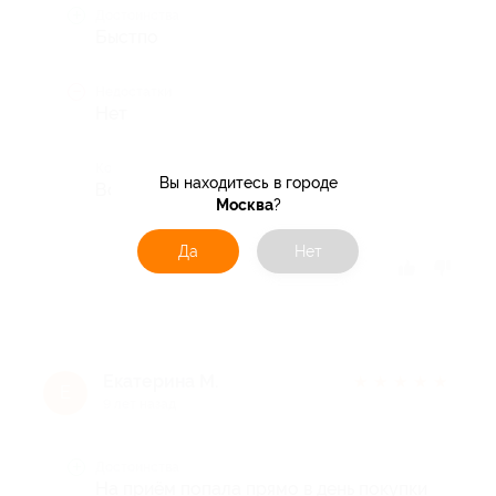
Достоинства
Быстпо
Недостатки
Нет
Комментарий
Вы находитесь в городе
Все понравилось
Москва
?
Да
Нет
Отзыв полезен?
Екатерина М.
★
★
★
★
★
Е
9 лет назад
Достоинства
На приём попала прямо в день покупки