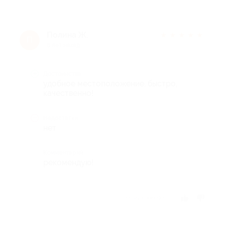
Полина Ж.
★
★
★
★
★
П
8 лет назад
Достоинства
удобное местоположение, быстро,
качественно!
Недостатки
нет
Комментарий
рекомендую!
Отзыв полезен?