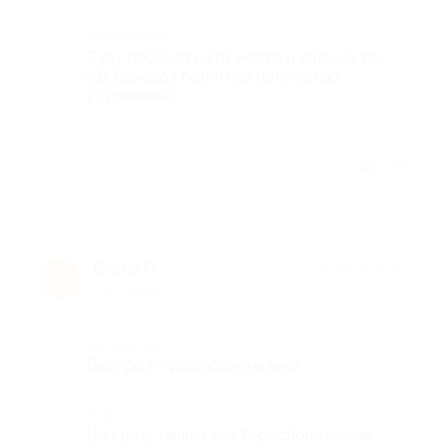
Комментарий
Буду посещать это место и дальше, так
как ценовая политика полностью
устраивает
Отзыв полезен?
Елена П.
★
★
★
★
★
Е
8 лет назад
Достоинства
Быстро и профессионально
Недостатки
Не сразу нашла месторасположение.