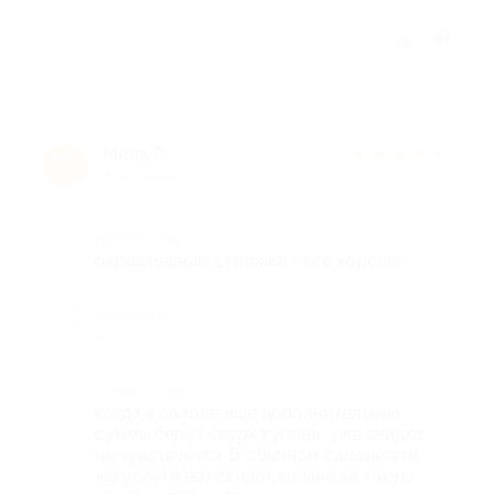
Отзыв полезен?
Мила Р.
★
★
★
★
★
М
8 лет назад
Достоинства
окрашивание, стрижка - все хорошо
Недостатки
-
Комментарий
когда в салоне еще дополнительные
суммы берут сверх купона, уже скидка
не чувствуется. В обычном салоне эти
же услуги без скидок можно за такую