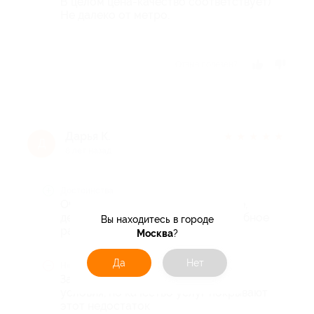
В целом цена-качество соответствует)
Не далеко от метро.
Отзыв полезен?
Дарья К.
★
★
★
★
★
Д
8 лет назад
Достоинства
Очень хорошо держится покрытие,
делаю не первый раз! Быстро! Удобное
Вы находитесь в городе
расположение от метро
Москва
?
Да
Нет
Недостатки
За такие деньги и соотствующие
условия, но качество услуг покрывают
этот недостаток