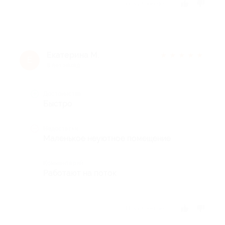
Отзыв полезен?
Екатерина М.
★
★
★
★
★
Е
8 лет назад
Достоинства
Быстро
Недостатки
Маленькое неуютное помещение
Комментарий
Работают на поток
Отзыв полезен?