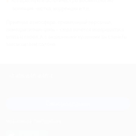
Аппаратную и эстетическую косметологию:
эпиляция, чистка, коррекция и т.п.
Приятная атмосфера, приветливый персонал,
демократичные цены – сюда хочется возвращаться
опять и снова. А с акционными купонами вы станете
завсегдатаем салона.
+7 495 649-649-1
Для звонка из Москвы
и регионов России
Связаться с нами
МОБИЛЬНОЕ ПРИЛОЖЕНИЕ
загрузить в