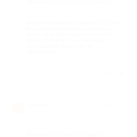
Довольно неуютно и холодно внутри
Комментарий
Ходила на маникюр и педикюр. В общем,
всем довольна! Результат держится
долго. Но за френч надо доплачивать,
хотя в описании это не написано)
соотношение цена-качество
прекрасное
Отзыв полезен?
1
Евгения Г.
★
★
★
★
★
Е
8 лет назад
Достоинства
хорошая работа мастера, идут на