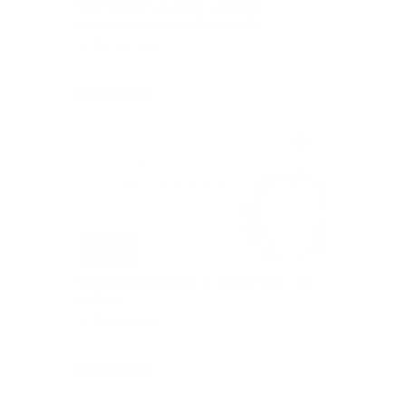
Креативная стрижка, укладка,
окрашивание и другие услуги
Чеховская
Куплено 85
от 462 руб.
–73%
Маникюр и педикюр в салоне New York
Fashion
Чеховская
Куплено 213
от 567 руб.