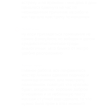
встречу, и по времени - мне день в день
пришлось сдвинуть на час по
неожиданным причинам, ив работе
мастер шла навстречу пожеланиям
Недостатки
ну елси приглядеться помещение не
самое фэншуйное, но вобщем и целом
среднестатистическое среди
аналогичных, зато близко от метро
удобно расположено.
Комментарий
главное работа, все понравилось,
мастер Анжела сделала педикюр и
маникюр отлично, шла навстречу
пожеланиям, советует что красиво
будет, аккуратно, хорошее доброе
отношение и за небольшую плату
массаж ступней еще сделала, то что
нужно было прям в этот момент!)