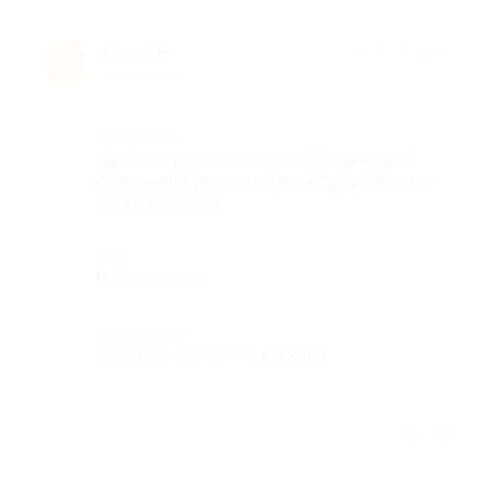
Elena R.
★
★
★
★
★
E
8 лет назад
Достоинства
Удобное расположение Приветливый
персонал Время на процедуру (делала
педикюр) Цена
Недостатки
Не заметила
Комментарий
Спасибо. Все было хорошо
Отзыв полезен?