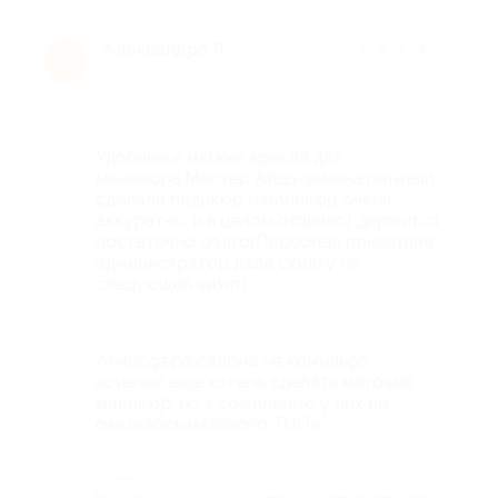
Александра Л.
★
★
★
★
★
А
8 лет назад
Достоинства
Удобные и мягкие кресла для
маникюра.Мастер Айда-замечательная)
сделала педикюр и маникюр очень
аккуратно, и в целом отлично) держится
достаточно долго)Персонал приветлив,
администратор дала скидку на
следующий визит)
Недостатки
Атмосфера салона не комильфо
конечно,еще хотела сделать матовый
маникюр, но к сожалению у них не
оказалось матового ТОПа
Комментарий