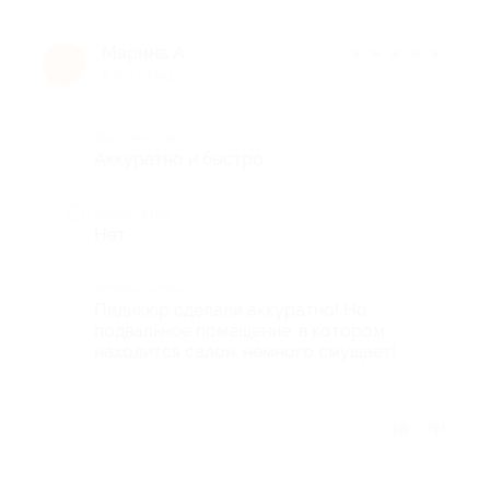
Марина А.
★
★
★
★
★
М
8 лет назад
Достоинства
Аккуратно и быстро
Недостатки
Нет
Комментарий
Педикюр сделали аккуратно! Но
подвальное помещение, в котором
находится салон, немного смущает!
Отзыв полезен?