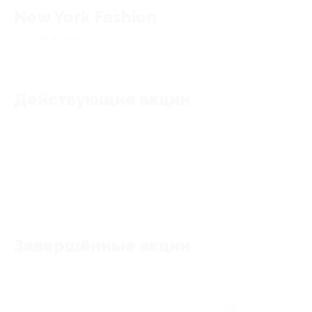
New York Fashion
4.7
★
★
★
★
★
380
отзывов
Действующие акции
Акции отсутствуют
Завершённые акции