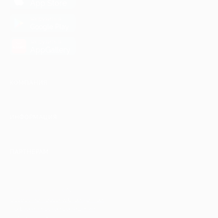
App Store
загрузить в
Google Play
загрузить в
AppGallery
КОМПАНИЯ
ИНФОРМАЦИЯ
ПАРТНЕРАМ
© 2010-2026 BIGLION
Обработка персональных данных
Пользовательское соглашение