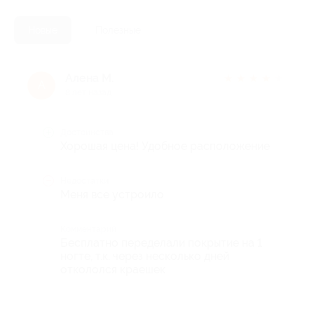
Новые
Полезные
Алена М.
★
★
★
★
★
А
8 лет назад
Достоинства
Хорошая цена! Удобное расположение
Недостатки
Меня все устроило
Комментарий
Бесплатно переделали покрытие на 1
ногте, т.к. через несколько дней
откололся краешек