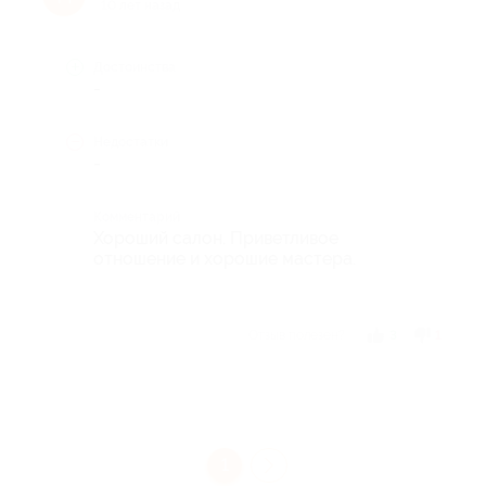
10 лет назад
Достоинства
-
Недостатки
-
Комментарий
Хороший салон. Приветливое
отношение и хорошие мастера.
Отзыв полезен?
3
1
1