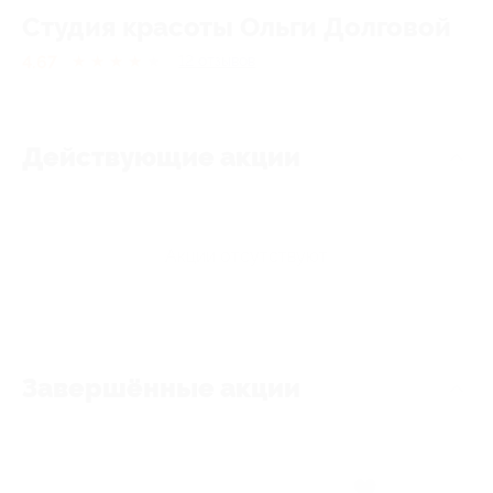
Студия красоты Ольги Долговой
4.67
★
★
★
★
★
12
отзывов
Действующие акции
Акции отсутствуют
Завершённые акции