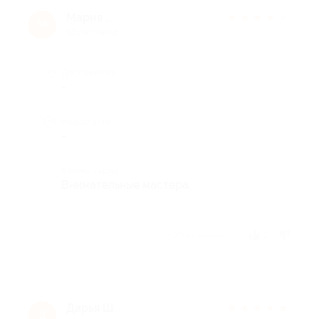
Мария ,.
★
★
★
★
★
М
10 лет назад
Достоинства
-
Недостатки
-
Комментарий
Внимательные мастера.
Отзыв полезен?
1
Дарья Ш.
★
★
★
★
★
Д