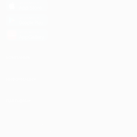
загрузить в
App Store
загрузить в
Google Play
загрузить в
AppGallery
КОМПАНИЯ
ИНФОРМАЦИЯ
ПАРТНЕРАМ
© 2010-2026 BIGLION
Обработка персональных данных