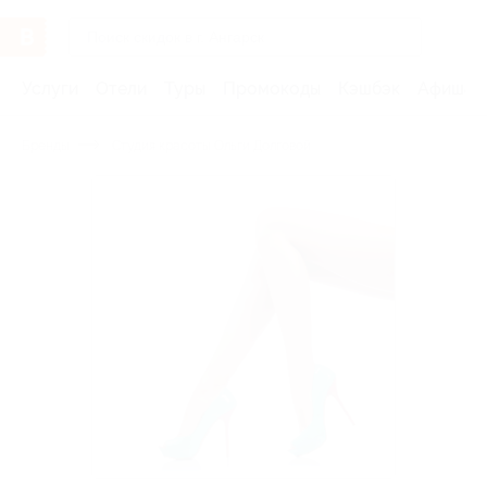
Услуги
Отели
Туры
Промокоды
Кэшбэк
Афиша 
Бренды
Студия красоты Ольги Долговой