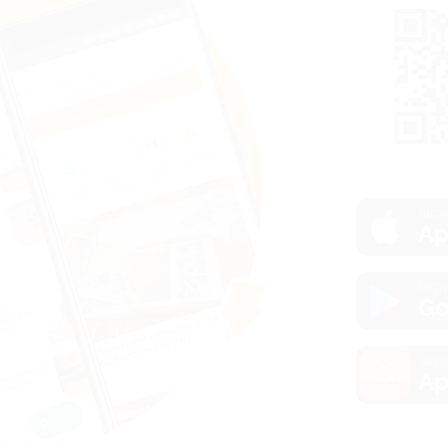
загру
Ap
загру
Go
загру
Ap