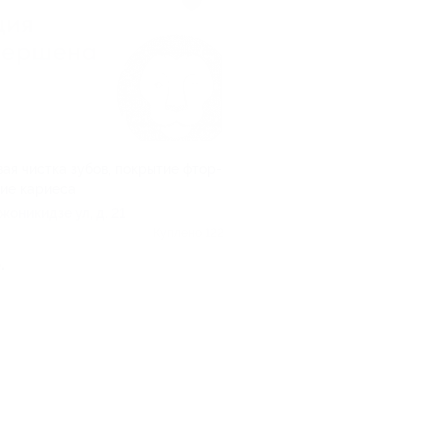
ая чистка зубов, покрытие фтор-
ние кариеса
джоникидзе ул, д. 21
Куплено 122
.