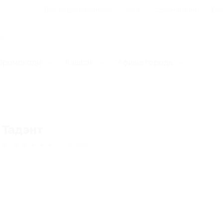
Для Вашего бизнеса
Блог
Франчайзинг
Воп
Промокоды
Кэшбэк
Афиша города
Тадэнт
5
★
★
★
★
★
3
отзывa