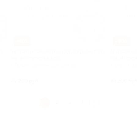
–80%
–80%
ор-
Ультразвуковая чистка зубов, покрытие фтор-
Ультразвуков
лаком, лечение кариеса
лаком, лече
г. Тверь, Орджоникидзе ул, д. 21
г. Тверь, Ор
о 42
Куплено 128
от 200 руб.
от 200 руб
1
2
3
4