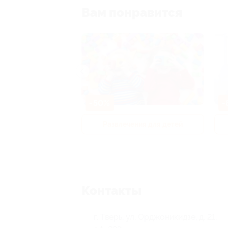
Вам понравится
-50%
-
р и педикюр
Развлечения для детей
Контакты
г. Тверь, ул. Орджоникидзе, д. 21,