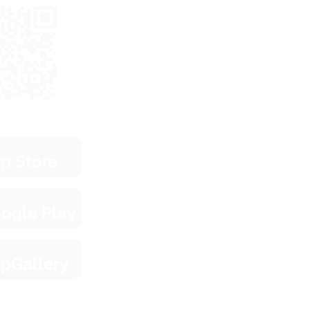
зить в
p Store
зить в
ogle Play
зить в
pGallery