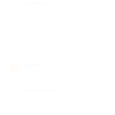
Все хорошо
Недостатки
-
Отзыв полезен?
Рамиль В.
★
★
★
★
★
Р
5 лет назад
Достоинства
Отличный персонал
Недостатки
-