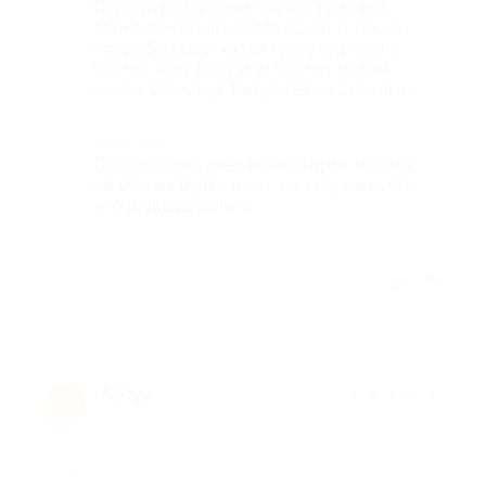
Первый раз делала чистку, врач всё
толково и понятно объяснил, а также
подробно рассказал про уход после
чистки. Аир флоу и уз чистка заняла
около 20 минут. Результатом довольна.
Недостатки
Прошло пять дней в некоторых местах
на дёснах будто ожог, но скорее всего
это индивидуально.
Отзыв полезен?
Артур
★
★
★
★
★
А
5 лет назад
Достоинства