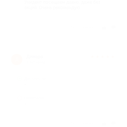
Унидент посещаем давно, даже без
акций. Очень рекомендую
Отзыв полезен?
Динара
★
★
★
★
★
Д
5 лет назад
Достоинства
-
Недостатки
-
Отзыв полезен?