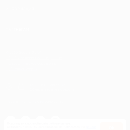
ИНФОРМАЦИЯ
ПАРТНЕРАМ
© 2010-2026 BIGLION
Обработка персональных данных
Пользовательское соглашение
Публичная оферта
Гарантия, поддержка
24 часа и возврат средств
Перейти на полную версию сайта
Используем куки, чтобы сайт работал лучше.
Оставаясь с нами, вы соглашаетесь на использование
файлов
Оk