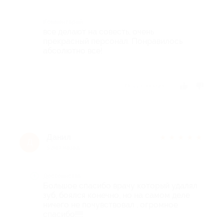
Комментарий
все делают на совесть, очень
прекрасный персонал. Понравилось
абсолютно все!
Отзыв полезен?
Данил
★
★
★
★
★
Д
5 лет назад
Достоинства
Большое спасибо врачу который удалял
зуб, боялся конечно, но на самом деле
ничего не почувствовал , огромное
спасибо!!!!