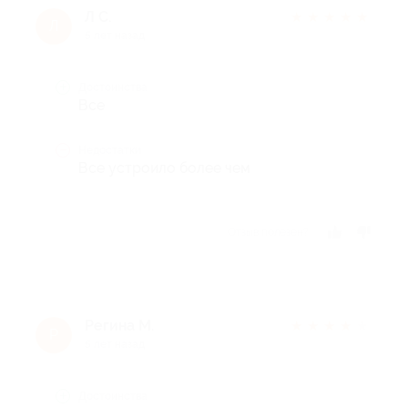
Л C.
★
★
★
★
★
Л
5 лет назад
Достоинства
Все
Недостатки
Все устроило более чем
Отзыв полезен?
Регина М.
★
★
★
★
★
Р
5 лет назад
Достоинства