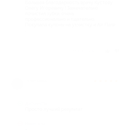
Большая благодарность врачу Кустову
Олегу Игоревичу ! Замечательно
почистил зубки, очень
профессионально и тщательно.
Покупала купоны на уз,чистку и Air Flow
.
Отзыв полезен?
★
★
★
★
★
5 лет назад
Достоинства
Просто лучший результат
Недостатки
-