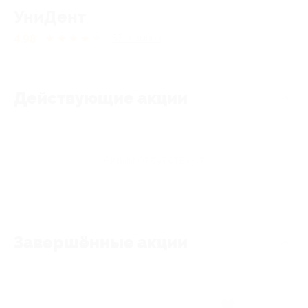
УниДент
4.98
★
★
★
★
★
57
отзывов
Действующие акции
Акции отсутствуют
Завершённые акции