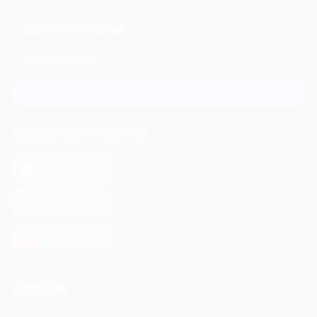
+7 495 649-649-1
Для звонка из Москвы
и регионов России
Связаться с нами
МОБИЛЬНОЕ ПРИЛОЖЕНИЕ
загрузить в
App Store
загрузить в
Google Play
загрузить в
AppGallery
КОМПАНИЯ