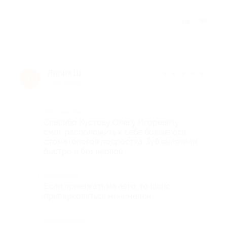
Отзыв полезен?
Лилия Ш.
★
★
★
★
★
Л
5 лет назад
Достоинства
Спасибо Кустову Олегу Игоревичу,
смог расположить к себе боящегося
стоматологов подростка. Зуб вылечили
быстро и без нервов.
Недостатки
Если приезжать на авто, то шанс
припарковаться минимален
Комментарий