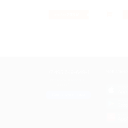
233 ₽
Кэшбэк
+7 495 649-649-1
МОБИЛЬНО
Для звонка из Москвы
и регионов России
загрузи
App 
Связаться с нами
загрузи
Goog
загрузи
AppG