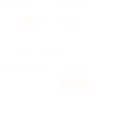
росы и ответы
+7 495 649-649-1
Вход
/
Регистрация
ы
Услуги
Авто
Ещё
т кэшбэк?
По чеку
Мой кэшбэк
Найти