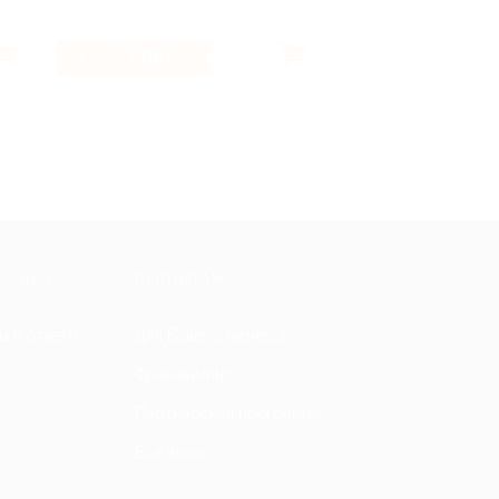
7.68%
12%
Кэшбэк
Кэшбэк
МАЦИЯ
ПАРТНЕРАМ
ы и ответы
Для Вашего бизнеса
Франчайзинг
Партнерская программа
Все акции