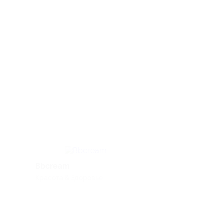
Bbcream
Kaspersky
Красота & Здоровье
Электроника и те