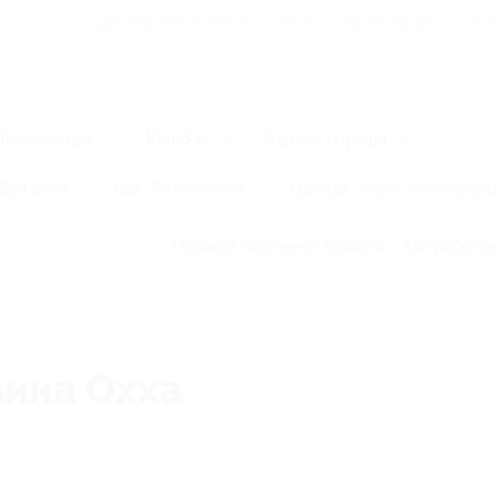
Для Вашего бизнеса
Блог
Франчайзинг
Воп
Промокоды
Кэшбэк
Афиша города
Для дома
Еда
Развлечения
Одежда, обувь, аксессуар
Правила получения кэшбэка
Как работае
зина Охха