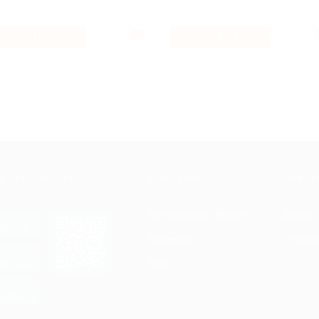
12%
3.45%
Кэшбэк
Кэшбэк
Е ПРИЛОЖЕНИЕ
КОМПАНИЯ
ИНФОР
Как работает Biglion
Вопрос
ть в
Store
Вакансии
Отзывы
ть в
le Play
Блог
ть в
allery