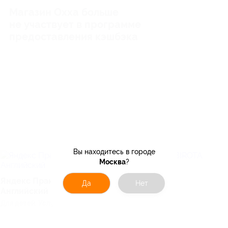
Магазин Охха больше
не участвует в программе
предоставления кэшбэка
Вы находитесь в городе
Москва
?
BIROTA
Яндекс Практикум
Да
Нет
Английский
Для детей, Услуги