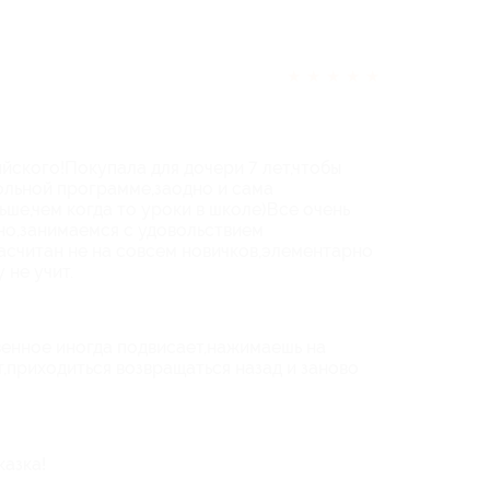
★
★
★
★
★
йского!Покупала для дочери 7 лет,чтобы
ольной программе,заодно и сама
ше,чем когда то уроки в школе)Все очень
но,занимаемся с удовольствием
асчитан не на совсем новичков,элементарно
 не учит.
енное иногда подвисает,нажимаешь на
т,приходиться возвращаться назад и заново
казка!