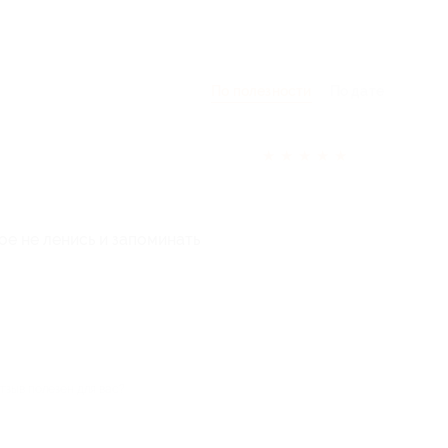
По полезности
По дате
★
★
★
★
★
ное не ленись и запоминать
тзыв полезен для вас?