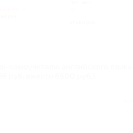
Метляевой
РФ
(10)
158 руб.
от 360 руб.
йн-самоучителю английского языка
96 руб. вместо 6600 руб.)
6 
Эко