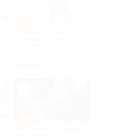
–50%
Онлайн-доступ к курсу
по массажу, самомассажу
от Зиньковской Екатерины
РФ
ено 3
от 225 руб.
–50%
или
Расклад карт Таро от таролога
ы
Ульяны Вишневецкой