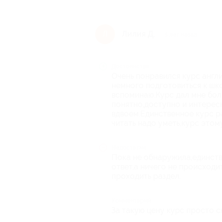
Лилия Д.
Л
5 лет назад
Достоинства
Очень понравился курс англи
немного подготовиться к шк
вспоминаю.Курс дал мне боль
понятно,доступно и интерес
вдвоем.Единственное курс р
читать надо уметь,курс этому
Недостатки
Пока не обнаружила,единств
ответ,а ничего не происходи
проходить раздел.
Комментарий
За такую цену курс просто с