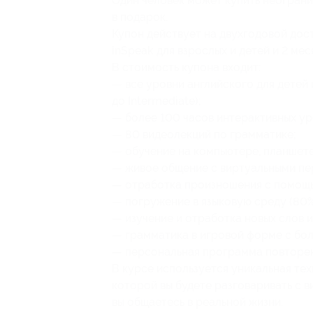
Один человек может купить неограни
в подарок.
Купон действует на двухгодовой дос
inSpeak для взрослых и детей и 2 мес
В стоимость купона входит:
— все уровни английского для детей и
до Intermediate);
— более 100 часов интерактивных ур
— 80 видеолекций по грамматике;
— обучение на компьютере, планшете
— живое общение с виртуальными п
— отработка произношения с помощь
— погружение в языковую среду (80%
— изучение и отработка новых слов и
— грамматика в игровой форме с бо
— персональная программа повторен
В курсе используется уникальная те
которой вы будете разговаривать с 
вы общаетесь в реальной жизни.