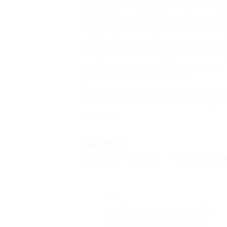
Для получения доступа к обучению н
Необходима активация купона на
сай
номер купона и через тире — пин-ко
«Распечатать», находясь в личном ка
Если у вас возникли вопросы или вы 
пожалуйста, со службой поддержки 
Купоны можно суммировать.
Дополнительно ничего оплачивать не
Купон не распространяется на други
Свернуть
Адресa
Все акции
InSpeak.ru
Перейти на с
РФ
круглосуточно и ежедневно
Показать номер телефона