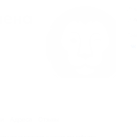
8
А
Поде
ии
Адреса
Отзывы