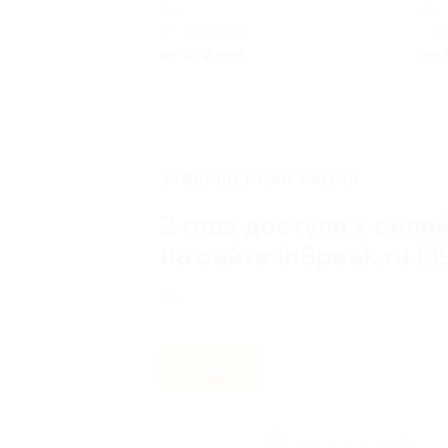
РФ
РФ
4.7
(5)
5.0
от 992 руб.
от 
ЗАВЕРШЁННАЯ АКЦИЯ
2 года доступа к онла
на сайте InSpeak.ru (3
РФ
- 94%