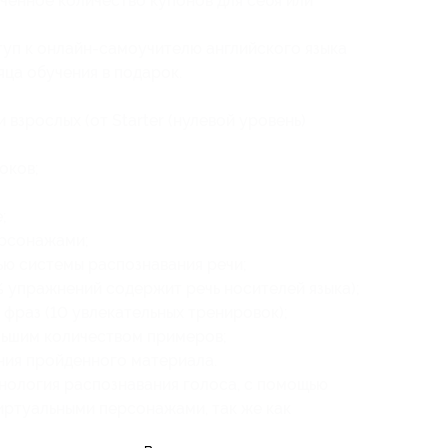
ченное количество купонов для себя или
туп к онлайн-самоучителю английского языка
яца обучения в подарок.
 взрослых (от Starter (нулевой уровень)
оков;
;
ерсонажами;
ю системы распознавания речи;
 упражнений содержит речь носителей языка);
 фраз (10 увлекательных тренировок);
льшим количеством примеров;
ия пройденного материала.
хнология распознавания голоса, с помощью
виртуальными персонажами, так же как