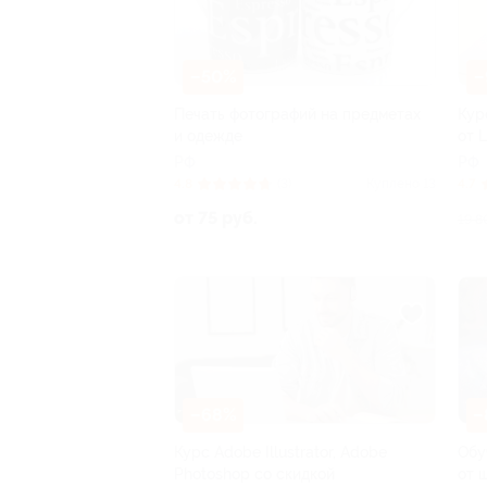
–50%
–
Печать фотографий на предметах
Кур
и одежде
от 
РФ
РФ
4.8
(3)
Куплено 13
4.7
от 75 руб.
19 8
–68%
–
Курс Adobe Illustrator, Adobe
Обу
Photoshop со скидкой
от 