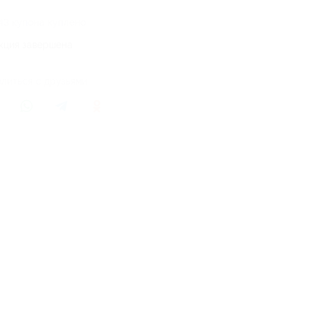
43 купона куплено
кция завершена
литься с друзьями