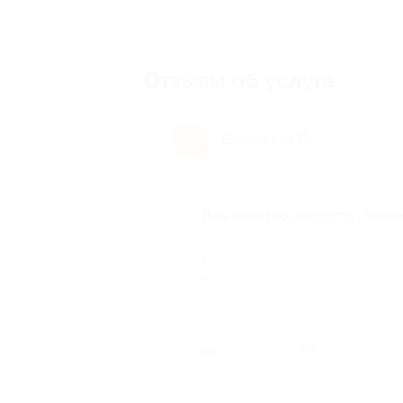
Отзывы об услуге
413
Елизавета П.
Е
4 года назад
Достоинства
Все понятно и просто , глав
Недостатки
-
Был ли о