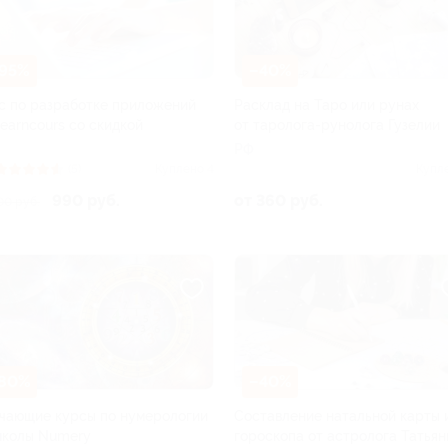
95%
–40%
с по разработке приложений
Расклад на Таро или рунах
Learncours со скидкой
от таролога-рунолога Гузелии
РФ
(5)
Куплено 4
Купл
990 руб.
от 360 руб.
00 руб.
80%
–40%
чающие курсы по нумерологии
Составление натальной карты 
школы Numery
гороскопа от астролога Татьян