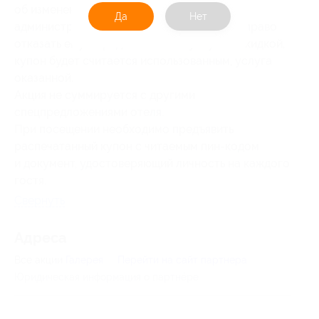
об изменении своих планов за 7 дней,
Да
Нет
администрация отеля оставляет за собой право
отказать ему в предоставлении услуг со скидкой,
купон будет считается использованным, услуга
оказанной.
Акция не суммируется с другими
спецпредложениями отеля.
При посещении необходимо предъявить
распечатанный купон с читаемым пин-кодом
и документ, удостоверяющий личность на каждого
гостя.
Свернуть
Адресa
Все акции
Галерея
Перейти на сайт партнера
Юридическая информация о партнёре