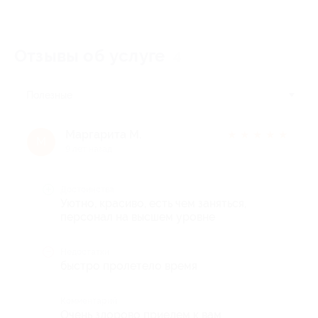
Отзывы об услуге
4
Полезные
Маргарита М.
★
★
★
★
★
М
9 лет назад
Достоинства
Уютно, красиво, есть чем заняться,
персонал на высшем уровне
Недостатки
быстро пролетело время
Комментарий
Очень здорово приедем к вам