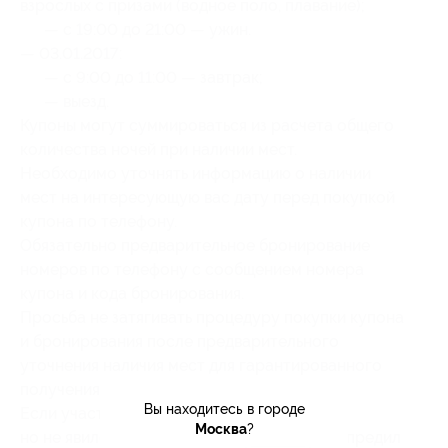
взрослых с призами (водное поло, плавание);
— с 19:00 до 21:00 — ужин.
— 03.01.2017:
— с 9:00 до 11:00 — завтрак;
— выезд.
Купоны могут суммироваться из расчета общего
количества ночей при наличии мест.
Необходимо уточнять информацию о наличии
мест на интересующую вас дату перед покупкой
купона по телефону.
Обязательно предварительное бронирование
номеров по телефону с сообщением номера
купона и кода бронирования.
Просьба не затягивать процедуру покупки купона
и бронирования после предварительного
уточнения наличия мест для гарантированного
получения номера на желаемую дату.
Вы находитесь в городе
Если участник акции забронировал номер,
Москва
?
но не явился в указанное время и не предупредил