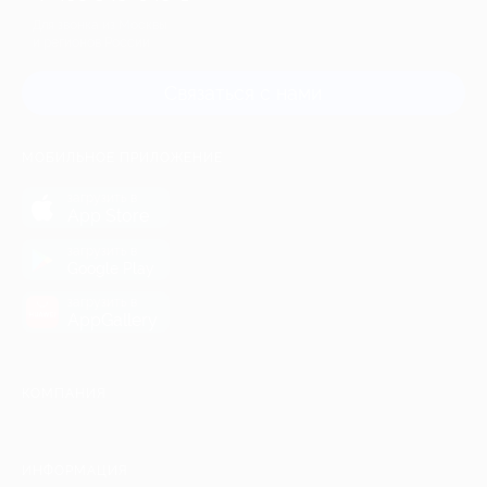
Для звонка из Москвы
и регионов России
Связаться с нами
МОБИЛЬНОЕ ПРИЛОЖЕНИЕ
загрузить в
App Store
загрузить в
Google Play
загрузить в
AppGallery
КОМПАНИЯ
ИНФОРМАЦИЯ