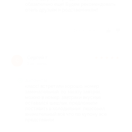
обязательно еще! Будем рекомендовать
отель друзьям и родственникам!
Отзыв полезен?
Сергей г.
★
★
★
★
★
С
9 лет назад
Достоинства
класс! встретили хорошо. номер
замечательный. по заказу завтрак
можно в номер. завтраки вкусные.
оставался шашлык, предложили
поставить в холодильник. персонал
внимательный.всё что по купону все
представили.