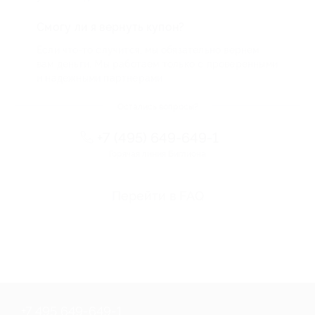
Смогу ли я вернуть купон?
Если что-то случится, мы обязательно вернем
вам деньги. Мы работаем только с проверенными
и надежными партнерами
Остались вопросы?
+7 (495) 649-649-1
Горячая линия Биглиона
Перейти в FAQ
+7 495 649-649-1