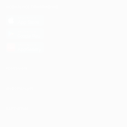
МОБИЛЬНОЕ ПРИЛОЖЕНИЕ
загрузить в
App Store
загрузить в
Google Play
загрузить в
AppGallery
КОМПАНИЯ
ИНФОРМАЦИЯ
ПАРТНЕРАМ