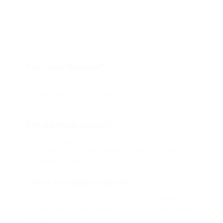
Что такое Биглион?
Biglion это про специальные акции, по условиям
которых вы можете приобрести купон со
скидкой от 50 до 90%
Откуда такие скидки?
Мы непосредственно работаем с каждым
партнером и договариваемся с ним о лучших
условиях для вас
Смогу ли я вернуть купон?
Если что-то случится, мы обязательно вернем
вам деньги. Мы работаем только с проверенными
и надежными партнерами