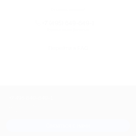
Остались вопросы?
+7 (495) 649-649-1
Горячая линия Биглиона
Перейти в FAQ
+7 495 649-649-1
Для звонка из Москвы
и регионов России
Связаться с нами