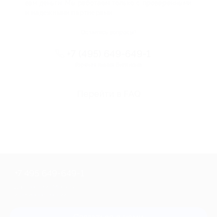
вам деньги. Мы работаем только с проверенными
и надежными партнерами
Остались вопросы?
+7 (495) 649-649-1
Горячая линия Биглиона
Перейти в FAQ
+7 495 649-649-1
Для звонка из Москвы
и регионов России