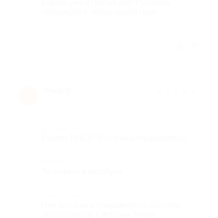
ездила уже в третий раз! Рускеала
прекрасна в любое время года.
Отзыв полезен?
Рина Ф.
★
★
★
★
★
Р
9 лет назад
Достоинства
Ездили 19.11.16 Все очень понравилось!
Недостатки
Тесновато в автобусе.
Комментарий
Нам все очень понравилось! Спасибо,
экскурсоводу Светлане. Море