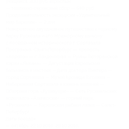
учащимся, 200 руб. взрослым;
— топливно-сервисный сбор — 540 руб.
Продолжительность экскурсии «Удивительный
мир Карелии» — 2 дня.
Невероятное двухдневное путешествие к горному
парку Рускеала и его Мраморному каньону
с посещением исторического г. Сортавала.
Программа: Санкт-Петербург — Крепость
«Корела» — г. Лахденпохья — Руины Лютеранской
Кирхи «Яккима» — Дегустация Карельских
бальзамов и настоек —Дача доктора Винтера —
город Сортавала — Музей Кронида Гоголева —
Набережная Сортавала и камень желаний —
Обзорная гора «Кухавуори» — Сеть Рускеальских
водопадов «Ахинкоски» — горный парк
«Рускеала» — Карельская рыбная лавка — Санкт-
Петербург.
Даты поездок:
— октябрь: 22.10.2016, 29.10.2016;