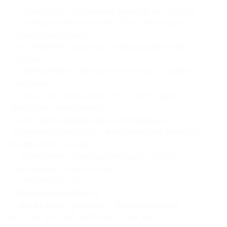
— возможность посещения мраморного завода;
— посещение мастерской «Город Мастеров»
и сувенирных лавок;
— посещение городского парка Ваккосалми
с гидом;
— увлекательная экскурсия в пути до Рускеалы
и обратно;
— трассовые экскурсии с местными гидам
(авторские программы);
— просмотр видеофильмов, проведение
творческих конкурсов с возможностью выиграть
бесплатную поездку;
— проживание в комфортабельном отеле г.
Сортавала/г. Лахденпохья;
— завтраки в отеле.
Обязательные доплаты:
— вход в парк Рускеала — бесплатно детям
до 7 лет, 100 руб. детям до 14 лет, 150 руб.