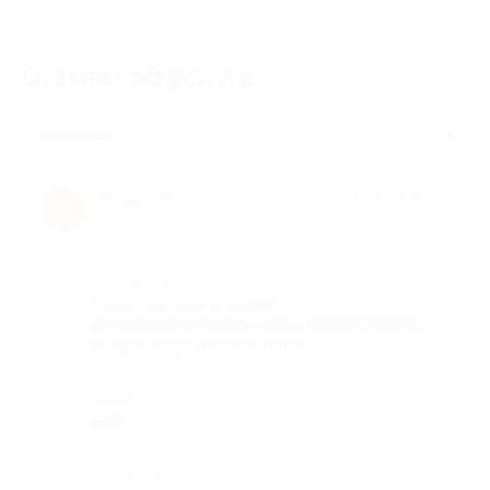
Отзывы об услуге
6
Полезные
Альбина Е.
★
★
★
★
★
А
9 лет назад
Достоинства
посетили все главные
достопримечательности, потрясающий
обед в кафе Аркобалено!
Недостатки
нет
Комментарий