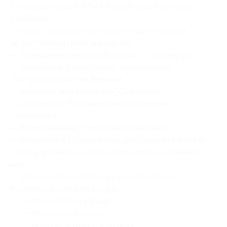
с кондиционером и TV в Горный парк Рускеала
и обратно;
— услуги профессионального гида-историка
на протяжении всей экскурсии;
— посещение крепости Корела в г. Приозерск;
— посещение с экскурсией заброшенной
Лютеранской Кирхи Яаккима;
— обзорная экскурсия по г. Сортавала;
— экскурсия к Рускеальским водопадам
«Ахинкоски»;
— посещение мест исполнения желаний;
— экскурсия к заброшенным декорациям в местах
съёмок фильмов «А зори здесь тихие» и «Тёмный
мир»;
— возможность посещения горного Парка
Рускеала, в который входит:
— Итальянский карьер;
— Мраморное озеро;
— пещеры, штольни и штреки;