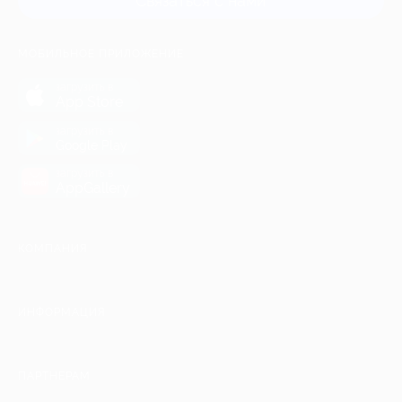
Связаться с нами
МОБИЛЬНОЕ ПРИЛОЖЕНИЕ
загрузить в
App Store
загрузить в
Google Play
загрузить в
AppGallery
КОМПАНИЯ
ИНФОРМАЦИЯ
ПАРТНЕРАМ