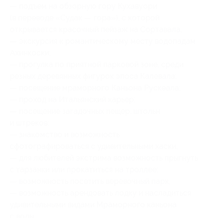
— подъем на обзорную гору Кухавуори
(в переводе «Судак — гора»), с которой
открывается красочный пейзаж на Сортавала;
— экскурсия к романтическому месту водопадам
Ахинкоски;
— прогулка по приятной парковой зоне, среди
резных деревянных фигурок эпоса Калевала;
— посещение мраморного Каньона Рускеала;
— проход на Итальянский карьер;
— посещение загадочных пещер, штольн
и штреков;
— знакомство и возможность
сфотографироваться с удивительными хаски;
— для любителей экстрима возможность прыгнуть
с тарзанки или прокатиться на троллее;
— возможность посетить веревочный парк;
— возможность арендовать лодку и насладиться
удивительными видами Мраморного каньона
с воды;