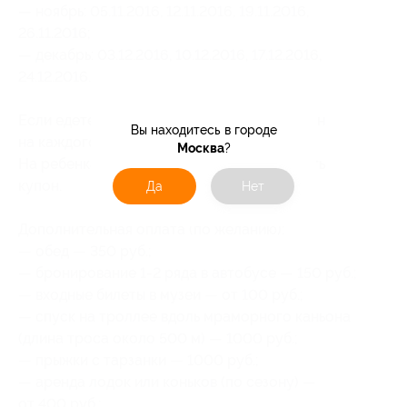
— ноябрь: 05.11.2016, 12.11.2016, 19.11.2016,
26.11.2016;
— декабрь: 03.12.2016, 10.12.2016, 17.12.2016,
24.12.2016.
Если едете компанией, надо покупать купон
Вы находитесь в городе
на каждого.
Москва
?
На ребенка также необходимо приобретать
купон.
Да
Нет
Дополнительная оплата (по желанию):
— обед — 350 руб.;
— бронирование 1-2 ряда в автобусе — 150 руб.;
— входные билеты в музеи — от 100 руб.;
— спуск на троллее вдоль мраморного каньона
(длина троса около 500 м) — 1000 руб.;
— прыжки с тарзанки — 1000 руб.;
— аренда лодок или коньков (по сезону) —
от 400 руб.;