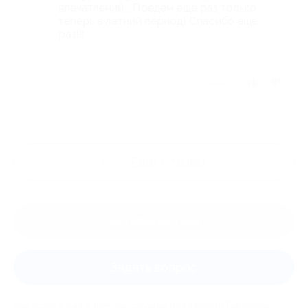
впечатлений... Поедем еще раз только
теперь в летний период) Спасибо еще
раз!!!
Отзыв полезен?
Ещё
отзывы
Оставить отзыв
Задать вопрос
Мы всегда рады помочь: служба поддержки Биглиона