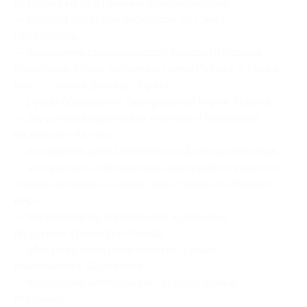
историка на протяжении всей экскурсии;
— краткая обзорная экскурсия по Санкт-
Петербургу;
— посещение средневековой крепости Корела-
Кексгольм, стены заточения семьи Пугача, а также
место съемок фильма «Брат»;
— руины брошенной Лютеранской Кирхи Яккима;
— дегустация карельских настоек и бальзамов
на заводе «Аалто»;
— посещение дачи знаменитого Доктора Винтера;
— экскурсия к заброшенным декорациям в местах
съемок фильмов «А зори здесь тихие» и «Темный
мир»;
— посещение музея великого художника
по дереву Кронида Гоголева;
— обзорная экскурсия архитектурных
памятников г. Сортавала;
— посещение набережной города к камню
Желаний;