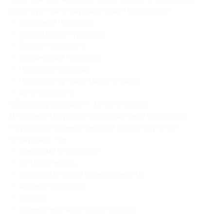
действует на следующие виды гороскопов:
— любовный гороскоп;
— сексуальный гороскоп;
— бизнес-гороскоп;
— финансовый гороскоп;
— гороскоп здоровья;
— гороскоп путешествий и отдыха;
— автогороскоп.
Объем информации — 15-20 страниц.
В стоимость купона на составление синастрии
(гороскопа совместимости) входит изучение
следующих тем:
— семейные отношения;
— конфликтность;
— психологическая совместимость;
— взаимопонимание;
— любовь;
— совместные дела и достижения;