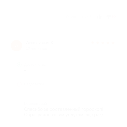
Отзыв полезен?
10
Анастасия К.
★
★
★
★
★
А
10 лет назад
Достоинства
-
Недостатки
-
Комментарий
Спасибо за составленный гороскоп!
Обращусь к вашим услугам еще раз)