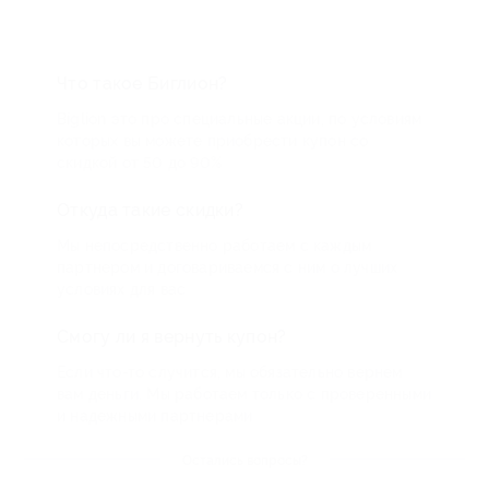
Что такое Биглион?
Biglion это про специальные акции, по условиям
которых вы можете приобрести купон со
скидкой от 50 до 90%
Откуда такие скидки?
Мы непосредственно работаем с каждым
партнером и договариваемся с ним о лучших
условиях для вас
Смогу ли я вернуть купон?
Если что-то случится, мы обязательно вернем
вам деньги. Мы работаем только с проверенными
и надежными партнерами
Остались вопросы?