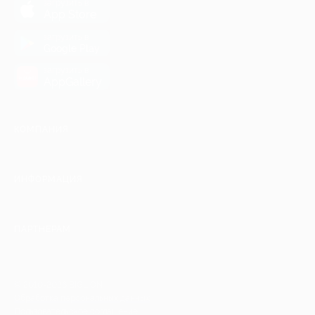
загрузить в
App Store
загрузить в
Google Play
загрузить в
AppGallery
КОМПАНИЯ
ИНФОРМАЦИЯ
ПАРТНЕРАМ
© 2010-2026 BIGLION
Обработка персональных данных
Пользовательское соглашение