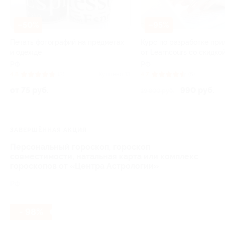
–50%
–95%
Печать фотографий на предметах
Курс по разработке пр
и одежде
от Learncours со скидко
РФ
РФ
4.8
(3)
Куплено 13
4.7
(5)
от 75 руб.
990 руб.
19 800 руб.
ЗАВЕРШЁННАЯ АКЦИЯ
Персональный гороскоп, гороскоп
совместимости, натальная карта или комплекс
гороскопов от «Центра Астрологии»
РФ
- 98%