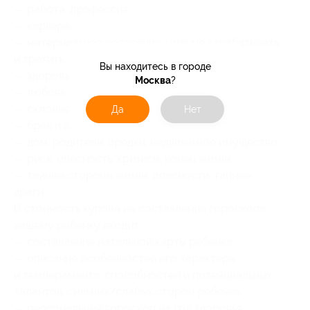
— работа, профессия;
— карьера;
— материальное состояние, умение зарабатывать
и тратить;
Вы находитесь в городе
— здоровье;
Москва
?
— любовь, секс, развлечения;
— склонность к творчеству, искусству;
Да
Нет
— брак и семья;
— дом, родители, предки, недвижимое имущество;
— риск, опасность, кризисы, конец жизни;
— тайные стороны жизни, опасности, тайные
враги.
В стоимость купона на составление гороскопа
вашему ребенку входит:
— составление натальной карты ребенка;
— описание особенностей его характера
и темперамента, способностей и потенциальных
талантов, сильных/слабых сторон ребенка;
— персональный гороскоп на год здоровья.