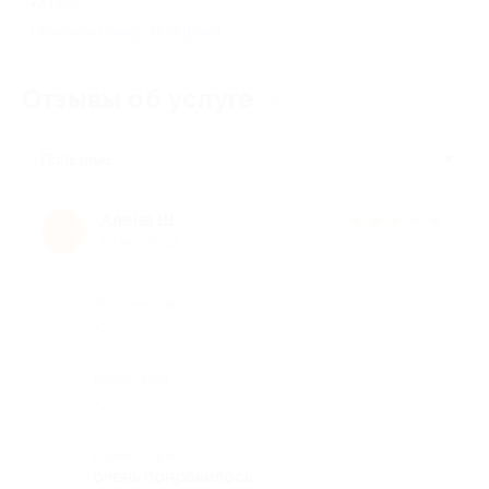
+7 (499) 653-57-35
Показать номер телефона
Отзывы об услуге
4
Полезные
Алена Ш.
★
★
★
★
★
А
10 лет назад
Достоинства
-
Недостатки
-
Комментарий
очень понравилось