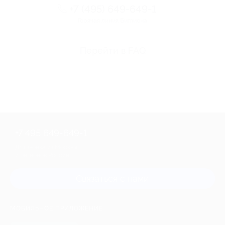
+7 (495) 649-649-1
Горячая линия Биглиона
Перейти в FAQ
+7 495 649-649-1
Для звонка из Москвы
и регионов России
Связаться с нами
МОБИЛЬНОЕ ПРИЛОЖЕНИЕ