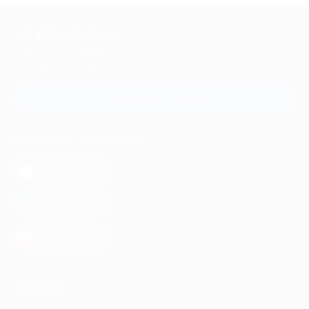
+7 495 649-649-1
Для звонка из Москвы
и регионов России
Связаться с нами
МОБИЛЬНОЕ ПРИЛОЖЕНИЕ
загрузить в
App Store
загрузить в
Google Play
загрузить в
AppGallery
КОМПАНИЯ