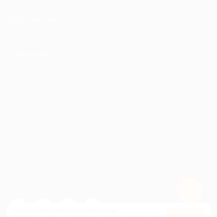
ИНФОРМАЦИЯ
ПАРТНЕРАМ
© 2010-2026 BIGLION
Обработка персональных данных
Пользовательское соглашение
Публичная оферта
Гарантия, поддержка
24 часа и возврат средств
Перейти на полную версию сайта
Используем куки, чтобы сайт работал лучше.
Оставаясь с нами, вы соглашаетесь на использование
файлов