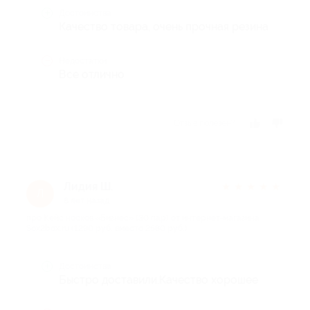
Достоинства
Качество товара, очень прочная резина
Недостатки
Все отлично
Отзыв полезен?
Лидия Ш.
★
★
★
★
★
Л
8 лет назад
про Кейс носков «Бизнес» (30 пар) от интернет-магазина
Sox2box.ru (1290 руб. вместо 2580 руб.)
Достоинства
Быстро доставили.Качество хорошее