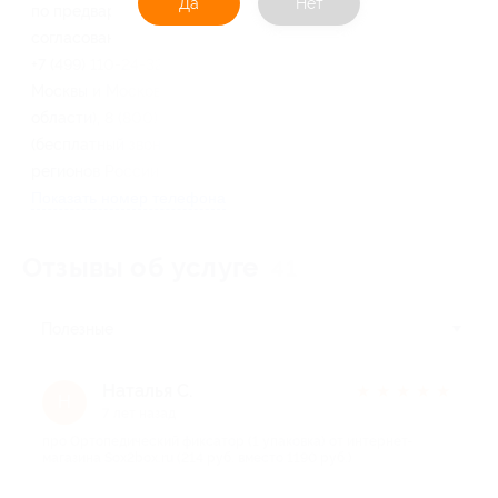
Да
Нет
по предварительному
согласованию
+7 (499) 110-24-32 (для
Москвы и Московской
области), 8 (800) 500-46-78
(бесплатный звонок из всех
регионов России)
Показать номер телефона
Отзывы об услуге
41
Полезные
Наталья С.
★
★
★
★
★
Н
7 лет назад
про Ортопедический фиксатор (1 упаковка) от интернет-
магазина Sox2box.ru (214 руб. вместо 1190 руб.)