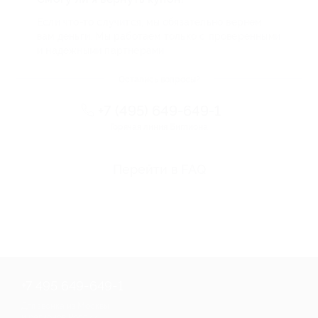
Если что-то случится, мы обязательно вернем
вам деньги. Мы работаем только с проверенными
и надежными партнерами
Остались вопросы?
+7 (495) 649-649-1
Горячая линия Биглиона
Перейти в FAQ
+7 495 649-649-1
Для звонка из Москвы
и регионов России