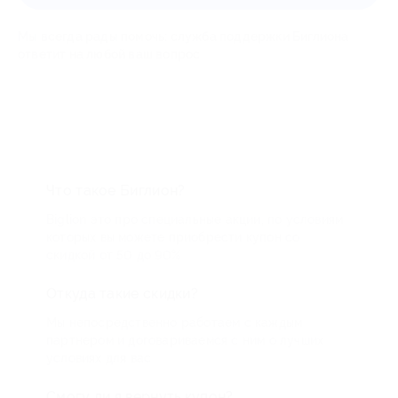
Мы всегда рады помочь: служба поддержки Биглиона
ответит на любой ваш вопрос
Что такое Биглион?
Biglion это про специальные акции, по условиям
которых вы можете приобрести купон со
скидкой от 50 до 90%
Откуда такие скидки?
Мы непосредственно работаем с каждым
партнером и договариваемся с ним о лучших
условиях для вас
Смогу ли я вернуть купон?