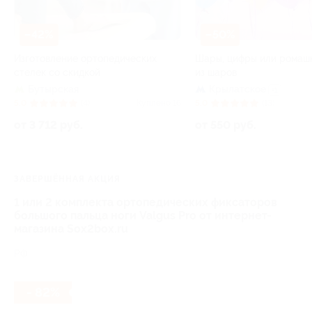
–42%
–50%
Изготовление ортопедических
Шары, цифры или ромаш
стелек со скидкой
из шаров
Бутырская
Крылатское
+1
5.0
(4)
Куплено 16
5.0
(13)
от 3 712 руб.
от 550 руб.
ЗАВЕРШЁННАЯ АКЦИЯ
1 или 2 комплекта ортопедических фиксаторов
большого пальца ноги Valgus Pro от интернет-
магазина Sox2box.ru
РФ
- 82%