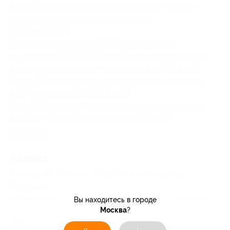
подобрать менеджер компании или это можно
сделать самостоятельно по ссылке
«Подробнее»).
Заказы, сделанные до 16:00, отправляются
на следующий рабочий день (в некоторых случаях
время отправки может увеличиться до 1–2 дней).
Платный самовывоз осуществляется по
адресам
в г. Москве
на выбор (100 руб.)
Платный самовывоз осуществляется по
адресам
в г. Санкт-Петербурге
на выбор (150 руб.)
Свернуть
Адресa
Все акции
Sox2box.ru
Перейти на сайт партнера
Юридическая информация о партнёре
Вы находитесь в городе
Москва
?
РФ