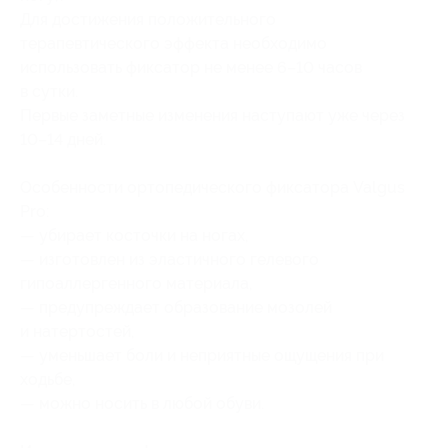
Для достижения положительного
терапевтического эффекта необходимо
использовать фиксатор не менее 6–10 часов
в сутки.
Первые заметные изменения наступают уже через
10–14 дней.
Особенности ортопедического фиксатора Valgus
Pro:
— убирает косточки на ногах,
— изготовлен из эластичного гелевого
гипоаллергенного материала,
— предупреждает образование мoзолей
и натертостей,
— уменьшает боли и неприятные ощущения при
ходьбе,
— можно носить в любой обуви.