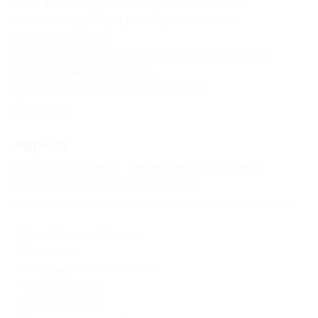
Если вместо 4 дней, вы отдыхали меньшее
количество дней, то разница в стоимости
не возвращается.
Электронная (сканированная) копия договора
имеет юридическую силу.
Посмотреть
план проезда
до базы.
Свернуть
Адресa
Все акции
Стрелинка
Перейти на сайт партнера
Юридическая информация о партнёре
Новосибирская обл., пос.
Маслянино
по предварительной записи
+7 (383) 233-44-03, +7 (38347)
51-11-11, +7 (961) 215-84-40