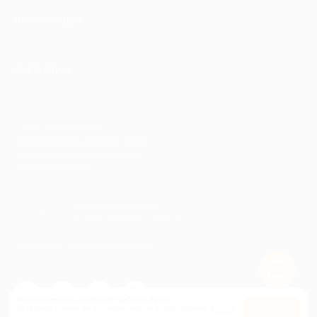
ИНФОРМАЦИЯ
ПАРТНЕРАМ
© 2010-2026 BIGLION
Обработка персональных данных
Пользовательское соглашение
Публичная оферта
Гарантия, поддержка
24 часа и возврат средств
Перейти на полную версию сайта
Используем куки, чтобы сайт работал лучше.
Оставаясь с нами, вы соглашаетесь на использование
файлов
Оk
куки.