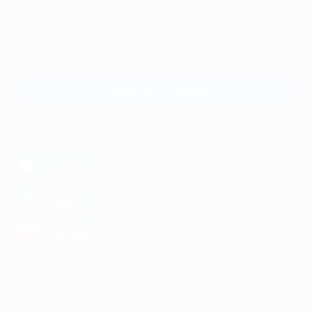
+7 495 649-649-1
Для звонка из Москвы
и регионов России
Связаться с нами
МОБИЛЬНОЕ ПРИЛОЖЕНИЕ
загрузить в
App Store
загрузить в
Google Play
загрузить в
AppGallery
КОМПАНИЯ