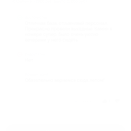
«Стрелинка» (5500 руб. вместо 11 000 руб.)
Достоинства
Отличная база, отзывчивый персонал.
Прекрасно провели выходные. Камин в
номере супер, было очень уютно
вечерами у него сидеть.
Недостатки
Нет
Комментарий
Обязательно вернемся сюда летом!
Отзыв полезен?
1