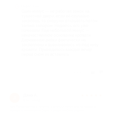
Недостатки
Один минус — не работал замок на
туалетной двери, если её случайно
закроешь, то снаружи открывать потом
только топором. Надеюсь, его уже
починили. Ещё небольшой минус —
некачественное основание кровати.
Деревянные рейки фактически не
закреплены и вываливались. из-под низу
кровати. Приходилось каждый вечер
перед сном их вставлять.
Отзыв полезен?
Дана А.
★
★
★
★
★
Д
8 лет назад
про Проживание в течение 3 дней/2 ночей для четверых в
номере с камином на берегу озера на базе отдыха