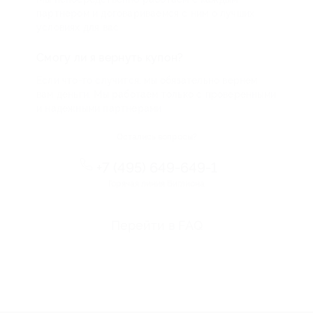
партнером и договариваемся с ним о лучших
условиях для вас
Смогу ли я вернуть купон?
Если что-то случится, мы обязательно вернем
вам деньги. Мы работаем только с проверенными
и надежными партнерами
Остались вопросы?
+7 (495) 649-649-1
Горячая линия Биглиона
Перейти в FAQ