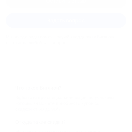
Оставить отзыв
Задать вопрос
Мы всегда рады помочь: служба поддержки Биглиона
ответит на любой ваш вопрос
Что такое Биглион?
Biglion это про специальные акции, по условиям
которых вы можете приобрести купон со
скидкой от 50 до 90%
Откуда такие скидки?
Мы непосредственно работаем с каждым