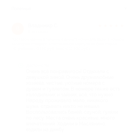
Полезные
Владимир С.
★
★
★
★
★
В
8 лет назад
про Проживание в течение 4 дней/3 ночей для двоих в номере
категории стандарт в гостиничном корпусе на базе отдыха
«Стрелинка» (5550 руб. вместо 11 100 руб.)
Достоинства
Очень всё понравилось! Отдыхали с
девушкой зимой. Очень дружелюбные
хозяева, чистые, уютные номера с
душем и туалетом, В номере также есть
холодильник и чайник, всё, что нужно.
Народу проживало мало, никакого
шума, отдыхать никто не мешал.
Воспользовались баней, сауной, гуляли
по лесу. Места очень красивые, много
впечатлений. Ходили в Маслянино,
ездили на дамбу.