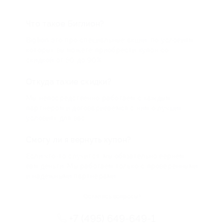
Что такое Биглион?
Biglion это про специальные акции, по условиям
которых вы можете приобрести купон со
скидкой от 50 до 90%
Откуда такие скидки?
Мы непосредственно работаем с каждым
партнером и договариваемся с ним о лучших
условиях для вас
Смогу ли я вернуть купон?
Если что-то случится, мы обязательно вернем
вам деньги. Мы работаем только с проверенными
и надежными партнерами
Остались вопросы?
+7 (495) 649-649-1