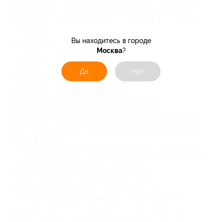
Размещение с домашними животными запрещено.
Курение в отеле запрещено. (Закон РФ № 530-ФЗ
от 31.12.2014).
Вы находитесь в городе
Расчетный час:
Москва
?
— заезд — в 14:00;
— выезд — в 12:00.
Да
Нет
Купон не распространяется на другие
спецпредложения гранд-отеля.
Для бронирования номера необходимо:
— перед покупкой купона позвонить по телефону
и уточнить наличие мест в интересующем номере
на выбранную дату;
— после покупки купона необходимо подтвердить
свою бронь, позвонив по телефону
представителям отеля и сообщив код
бронирования, номер купона и Ф. И. О.
Телефоны для бронирования: +7 (861) 226-12-12, +7
(861) 220-14-29, +7 (861) 226-72-72, +7 (861) 220-