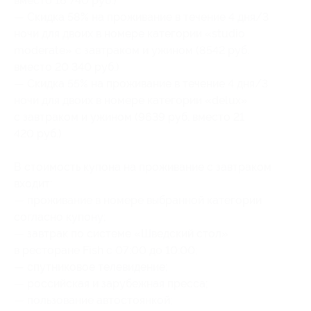
вместо 16 740 руб.)
— Скидка 58% на проживание в течение 4 дня/3
ночи для двоих в номере категории «studio
moderate» с завтраком и ужином (8542 руб.
вместо 20 340 руб.)
— Скидка 55% на проживание в течение 4 дня/3
ночи для двоих в номере категории «delux»
с завтраком и ужином (9639 руб. вместо 21
420 руб.)
В стоимость купона на проживание с завтраком
входит:
— проживание в номере выбранной категории
согласно купону;
— завтрак по системе «Шведский стол»
в ресторане Fish c 07:00 до 10:00;
— спутниковое телевидение;
— российская и зарубежная пресса;
— пользование автостоянкой;