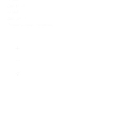
220-14-29, +7 (861) 226-72-72,
+7 (861) 220-35-89, +7 (861)
220-22-03, +7 (918) 664-44-77
Показать номер телефона