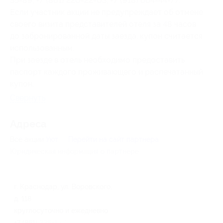
35-89, +7 (861) 220-22-03, +7 (918) 664-44-77.
Если участник акции не предупреждает об отмене
своего визита представителей отеля за 48 часов
до забронированной даты заезда, купон считается
использованным.
При заезде в отель необходимо предоставить
паспорт каждого проживающего и распечатанный
купон.
Свернуть
Адресa
Все акции
Уют
Перейти на сайт партнера
Юридическая информация о партнёре
г. Краснодар, ул. Воровского,
д. 118
круглосуточно и ежедневно
+7 (861) 226-12-12, +7 (861)