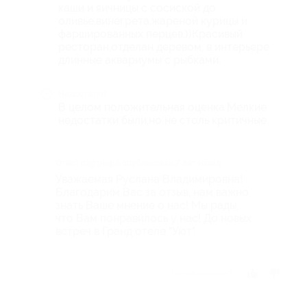
каши и яичницы с сосиской до
оливье,винегрета,жареной курицы и
фаршированных перцев.))Красивый
ресторан,отделан деревом, в интерьере
длинные аквариумы с рыбками.
Недостатки
В целом положительная оценка.Мелкие
недостатки были,но не столь критичные.
Ответ партнера опубликован 7 лет назад
Уважаемая Руслана Владимировна!
Благодарим Вас за отзыв, нам важно
знать Ваше мнение о нас! Мы рады,
что Вам понравилось у нас! До новых
встреч в Гранд отеле "Уют".
Отзыв полезен?