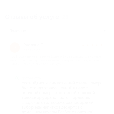
Отзывы об услуге
28
Полезные
Руслана Т.
★
★
★
★
★
Р
7 лет назад
про Проживание в течение 2 дней/1 ночи для двоих в номере
категории стандарт улучшенный с завтраком в гранд-отеле
«Уют» (2293 руб. вместо 5880 руб.)
Достоинства
Уютный,тихий, симпатичный отель.Номер
был стандарт улучшенный,в целом
обычный номер,просторный, большой
телевизор,убрано чисто.Порадовал
шведский стол,весьма разнообразый
выбор еды,напитков,десертов с
домашним вкусом.Разбег от овсяной