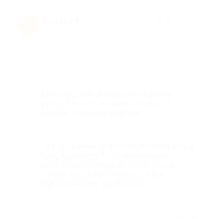
Виктор А.
★
★
★
★
★
В
7 лет назад
про Проживание в течение 3 дней/2 ночей для двоих в номере
категории стандарт улучшенный с завтраками и ужинами в
гранд-отеле «Уют» (5830 руб. вместо 13 560 руб.)
Достоинства
Сама гостиница хорошая, задумка
супер. Завтрак хороший, номера
уютные, парковка имеется.
Недостатки
За год немного устала сантехника и ещё
пару моментов. Если без машины,
немного неудобное расположение,
только такси. Но плюсы все таки
перечеркивают эти мелочи.
Отзыв полезен?