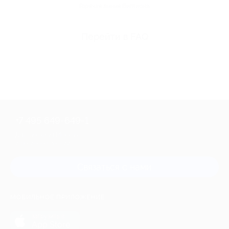
Горячая линия Биглиона
Перейти в FAQ
+7 495 649-649-1
Для звонка из Москвы
и регионов России
Связаться с нами
МОБИЛЬНОЕ ПРИЛОЖЕНИЕ
загрузить в
App Store