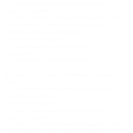
— мангал, казан, шпажки, решетки для гриля,
дрова, костровище;
— прокат спортивного инвентаря (бадминтон, мяч,
настольные игры, дартс, мини-игры, твистер,
шахматы, шашки, нарды, гитара);
— пользование беседкой;
— пользование детской и спортивной
площадками;
— пользование закрытым бассейном.
В стоимость купона на проживание с завтраком
входит:
— проживание в номере выбранной категории;
— завтрак (с 09:00 до 11:00);
— бесплатная парковка;
— мангал, казан, шпажки, решетки для гриля,
дрова, костровище;
— прокат спортивного инвентаря (бадминтон, мяч,
настольные игры, дартс, мини-игры, твистер,