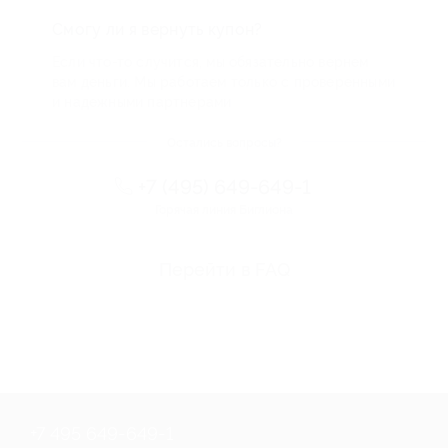
Смогу ли я вернуть купон?
Если что-то случится, мы обязательно вернем
вам деньги. Мы работаем только с проверенными
и надежными партнерами
Остались вопросы?
+7 (495) 649-649-1
Горячая линия Биглиона
Перейти в FAQ
+7 495 649-649-1