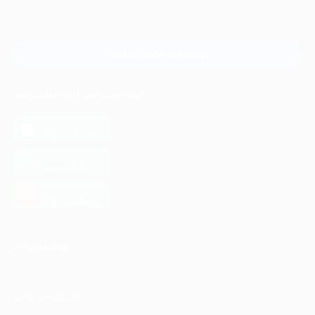
Для звонка из Москвы
и регионов России
Связаться с нами
МОБИЛЬНОЕ ПРИЛОЖЕНИЕ
загрузить в
App Store
загрузить в
Google Play
загрузить в
AppGallery
КОМПАНИЯ
ИНФОРМАЦИЯ