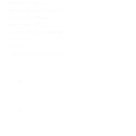
Республика Алтай,
Чемальский р-н, с. Узнезя
(Околица), ул. Новые
Черемушки, д. 39
круглосуточно и ежедневно
+7 (961) 985-30-54, +7 (962)
815-08-40
Показать номер телефона