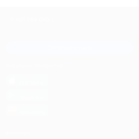
+7 495 649-649-1
Для звонка из Москвы
и регионов России
Связаться с нами
МОБИЛЬНОЕ ПРИЛОЖЕНИЕ
загрузить в
App Store
загрузить в
Google Play
загрузить в
AppGallery
КОМПАНИЯ