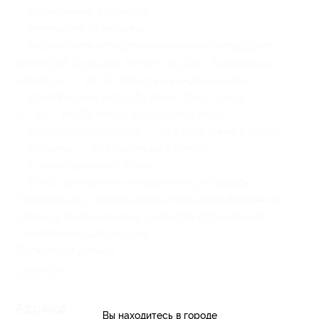
— проживание в номере;
— пятиразовое питание;
— бесплатное пользование игровой площадкой
(пейнтбол, большой теннис, футбол, бадминтон,
валейбол) — по 30 минут на каждый купон;
— электронные игры (боулинг, бокс, танцы
и т. д.) — по 30 минут на каждый купон;
— бильярд, аэрохоккей — по 2 партии на 1 купон;
— караоке — по 5 песен на 1 купон;
— 2 часа сауны на 1 купон;
— 1 SPA-программа и фитобочка на 1 купон.
Проживание с домашними животными возможно
только в апартаментах, в номере проживание
с животными запрещено.
Посмотреть
прайс
.
Свернуть
Адресa
Вы находитесь в городе