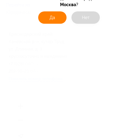
Москва
?
Перейти на сайт партнера
Юридическая информация о партнёре
Да
Нет
Краснодарский край,
Каневской р-н, хутор Труд,
ул. Длинная, д. 3
круглосуточно и ежедневно
+7 (928) 040-31-23, +7 (915)
219-99-23 (Москва)
Показать номер телефона