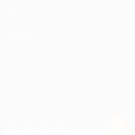
ИНФОРМАЦИЯ
ПАРТНЕРАМ
© 2010-2026 BIGLION
Обработка персональных данных
Пользовательское соглашение
Публичная оферта
Гарантия, поддержка
24 часа и возврат средств
Перейти на полную версию сайта
Используем куки, чтобы сайт работал лучше.