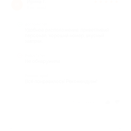
Ирина Г.
★
★
★
★
★
И
9 лет назад
Достоинства
Удобное расположение, приветливый
персонал, хороший номер, вкусный
завтрак.
Недостатки
Не обнаружили
Комментарий
Всё понравилось! Рекомендуем!
Отзыв полезен?