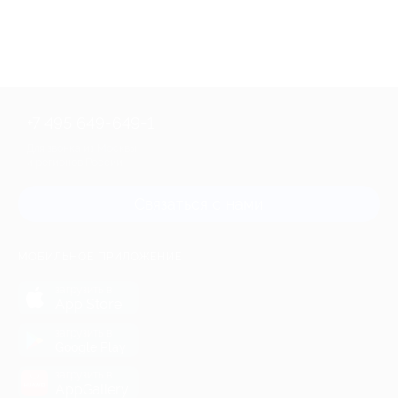
+7 495 649-649-1
Для звонка из Москвы
и регионов России
Связаться с нами
МОБИЛЬНОЕ ПРИЛОЖЕНИЕ
загрузить в
App Store
загрузить в
Google Play
загрузить в
AppGallery