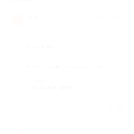
Полезные
Юля Р.
★
★
★
★
★
Ю
9 лет назад
Достоинства
Все отлично
Недостатки
Забыла свой фен, а в номере не было
Комментарий
Спасибо, еще приеду
Отзыв полезен?