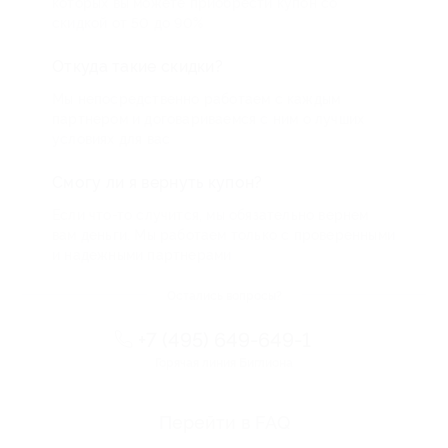
которых вы можете приобрести купон со
скидкой от 50 до 90%
Откуда такие скидки?
Мы непосредственно работаем с каждым
партнером и договариваемся с ним о лучших
условиях для вас
Смогу ли я вернуть купон?
Если что-то случится, мы обязательно вернем
вам деньги. Мы работаем только с проверенными
и надежными партнерами
Остались вопросы?
+7 (495) 649-649-1
Горячая линия Биглиона
Перейти в FAQ