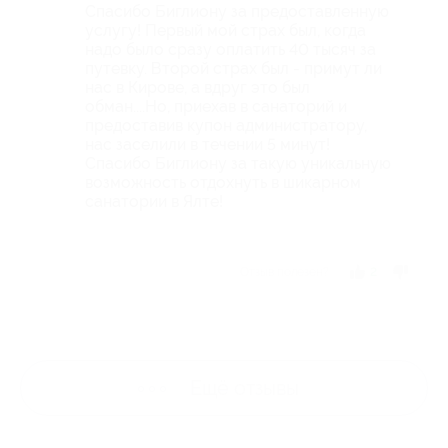
Спасибо Биглиону за предоставленную
услугу! Первый мой страх был, когда
надо было сразу оплатить 40 тысяч за
путевку. Второй страх был - примут ли
нас в Кирове, а вдруг это был
обман....Но, приехав в санаторий и
предоставив купон администратору,
нас заселили в течении 5 минут!
Спасибо Биглиону за такую уникальную
возможность отдохнуть в шикарном
санатории в Ялте!
Отзыв полезен?
2
Ещё
отзывы