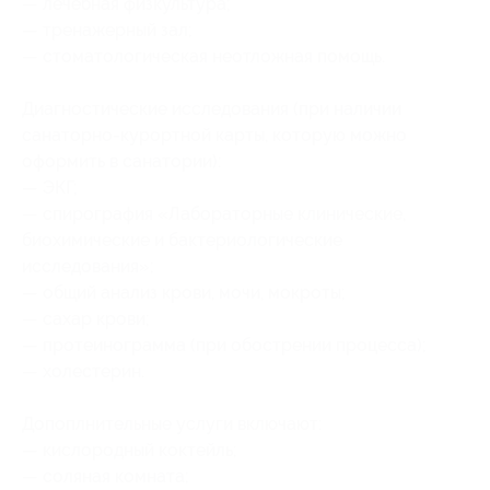
— лечебная физкультура;
— тренажерный зал;
— стоматологическая неотложная помощь.
Диагностические исследования (при наличии
санаторно-курортной карты, которую можно
оформить в санатории):
— ЭКГ;
— спирография «Лабораторные клинические,
биохимические и бактериологические
исследования»;
— общий анализ крови, мочи, мокроты;
— сахар крови;
— протеинограмма (при обострении процесса);
— холестерин.
Допоплнительные услуги включают:
— кислородный коктейль;
— соляная комната;