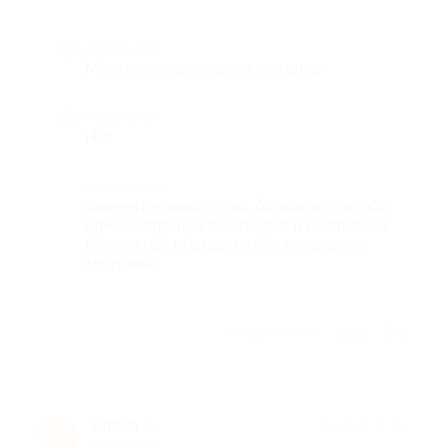
Достоинства
Место расположения, питание
Недостатки
Нет
Комментарий
Замечательный отдых, большое спасибо
администрации санатория и Биглион за
возможность отдохнуть и поправить
здоровье
Отзыв полезен?
3
1
Елена Я.
★
★
★
★
★
Е
6 лет назад