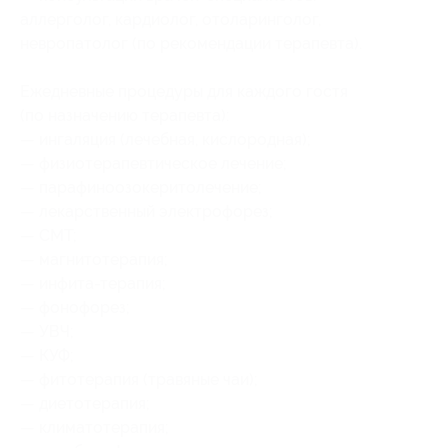
аллерголог, кардиолог, отоларинголог,
невропатолог (по рекомендации терапевта).
Ежедневные процедуры для каждого гостя
(по назначению терапевта):
— ингаляция (лечебная, кислородная);
— физиотерапевтическое лечение;
— парафиноозокеритолечение;
— лекарственный электрофорез;
— СМТ;
— магнитотерапия;
— инфита-терапия;
— фонофорез;
— УВЧ;
— КУФ;
— фитотерапия (травяные чаи);
— диетотерапия;
— климатотерапия;