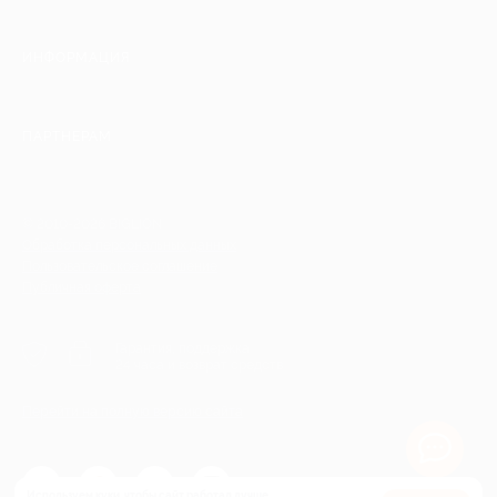
ИНФОРМАЦИЯ
ПАРТНЕРАМ
© 2010-2026 BIGLION
Обработка персональных данных
Пользовательское соглашение
Публичная оферта
Гарантия, поддержка
24 часа и возврат средств
Перейти на полную версию сайта
Используем куки, чтобы сайт работал лучше.