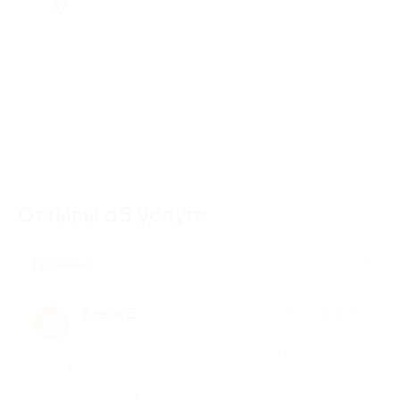
Отзывы об услуге
77
Полезные
Елена Е.
★
★
★
★
★
Е
5 лет назад
про Проживание и лечение в течение 11 дней и 10 ночей для
двоих в номере категории стандарт «Юг» с заездом с
01.10.2019 по 31.10.2019 в здравнице «Kirov Health & Resort |
Санаторий Кирова в Ялте» (24 750 руб. вместо 45 000 руб.)