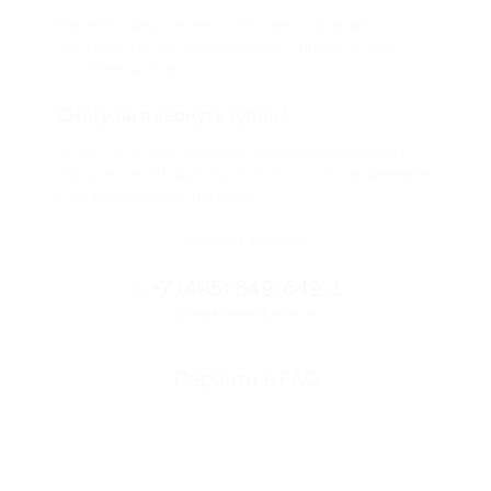
Мы непосредственно работаем с каждым
партнером и договариваемся с ним о лучших
условиях для вас
Смогу ли я вернуть купон?
Если что-то случится, мы обязательно вернем
вам деньги. Мы работаем только с проверенными
и надежными партнерами
Остались вопросы?
+7 (495) 649-649-1
Горячая линия Биглиона
Перейти в FAQ