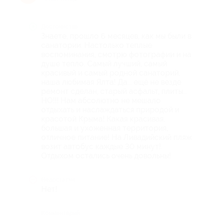
Достоинства
Знаете, прошло 6 месяцев, как мы были в
санатории. Настолько теплые
воспоминания, смотрю фотографии и на
душе тепло. Самый лучший, самый
красивый и самый родной санаторий,
наша любимая Ялта! Да... ещё не везде
ремонт сделан, старый асфальт, плиты...
НО!!! Нам абсолютно не мешало
отдыхать и наслаждаться природой и
красотой Крыма! Какая красивая,
большая и ухоженная территория,
отличное питание! На Ливадийский пляж
возит автобус каждые 30 минут!.
Отдыхом остались очень довольны!
Недостатки
Нет!
Комментарий