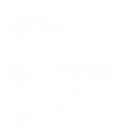
— галатерапия;
— радоновые ванны;
— радоноое питьё;
— реабокс (устройство для принятия сухих
(воздушных) радоновых ванн);
— общий массаж (классический).
Количество
процедур
на 1 купон для одного
человека.
Для двух человек — в два раза больше процедур.
Расчетный час: заезд — после 12:00 (по местному
времени), выезд — до 9:00 (по местному времени).
Как добраться:
— самолетом до аэропорта Симферополь;
— автомобилем через Керченскую паромную
переправу, электронный билет на паром в Крым;
— единый билет в Крым;
— ж/д билеты.
Стоимость дополнительного места: