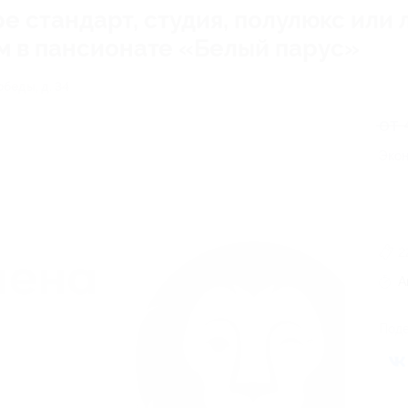
е стандарт, студия, полулюкс или 
м в пансионате «Белый парус»
обеды, д. 34
от 
Экон
2
А
Поде