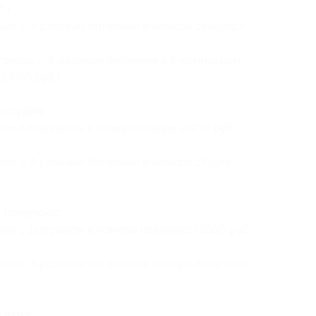
.)
воих с 3-разовым питанием в номере стандарт
етверых с 3-разовым питанием в 2-комнатном
2 800 руб.)
 студия:
оих с завтраком в номере студия (2400 руб.
оих с 3-разовым питанием в номере студия
 полулюкс:
оих с завтраком в номере полулюкс (3200 руб.
воих с 3-разовым питанием в номере полулюкс
 люкс: