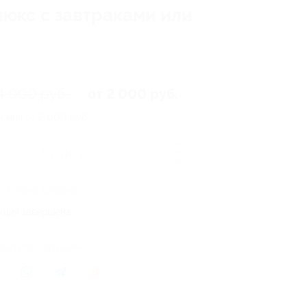
люкс с завтраками или
4 000 руб.
от 2 000 руб.
омия от 2 000 руб.
Купить
36
2 купона куплено
кция завершена
литься с друзьями