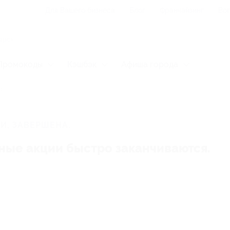
Для Вашего бизнеса
Блог
Франчайзинг
Воп
Промокоды
Кэшбэк
Афиша города
а
И, ЗАВЕРШЕНА.
ные акции быстро заканчиваются.