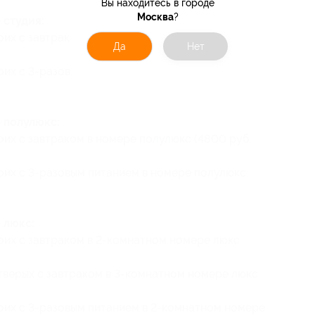
Вы находитесь в городе
Москва
?
 студия:
оих с завтраком в номере студия (3600 руб.
Да
Нет
оих с 3-разовым питанием в номере студия
 полулюкс:
оих с завтраком в номере полулюкс (4800 руб.
воих с 3-разовым питанием в номере полулюкс
 люкс:
воих с завтраком в 2-комнатном номере люкс
етверых с завтраком в 3-комнатном номере люкс
воих с 3-разовым питанием в 2-комнатном номере